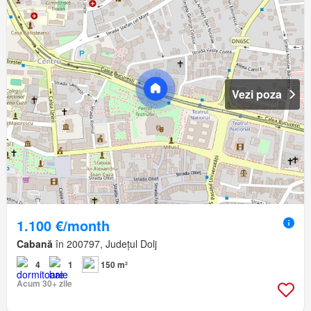
Vezi poza
1.100 €/month
Cabană
în 200797, Județul Dolj
4
1
150 m²
Acum 30+ zile