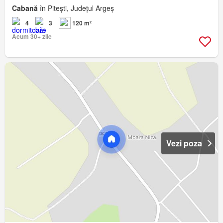
Cabană
în Pitești, Județul Argeș
4
3
120 m²
Acum 30+ zile
Vezi poza