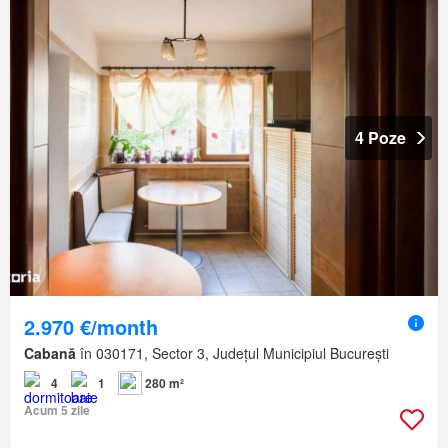
4 Poze
2.970 €/month
Cabană
în 030171, Sector 3, Județul Municipiul București
4
1
280 m²
Acum 5 zile