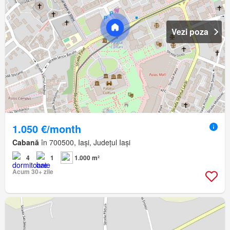
Vezi poza
1.050 €/month
Cabană
în 700500, Iași, Județul Iași
4
1
1.000 m²
Acum 30+ zile