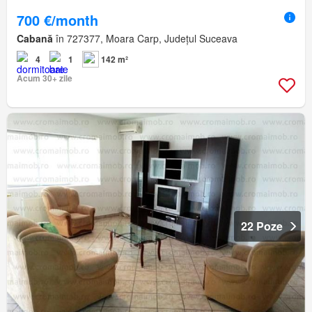
700 €/month
Cabană
în 727377, Moara Carp, Județul Suceava
4
1
142 m²
Acum 30+ zile
22 Poze