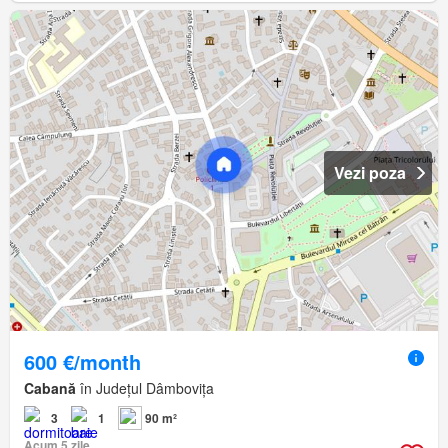
Vezi poza
600 €/month
Cabană
în Județul Dâmbovița
3
1
90 m²
Acum 5 zile