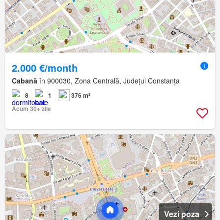
2.000 €/month
Cabană
în 900030, Zona Centrală, Județul Constanța
8
1
376 m²
Acum 30+ zile
Vezi poza