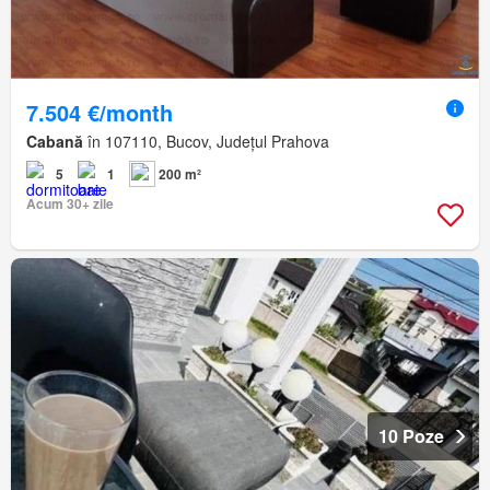
7.504 €/month
Cabană
în 107110, Bucov, Județul Prahova
5
1
200 m²
Acum 30+ zile
10 Poze