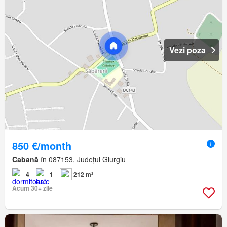
Vezi poza
850 €/month
Cabană
în 087153, Județul Giurgiu
4
1
212 m²
Acum 30+ zile