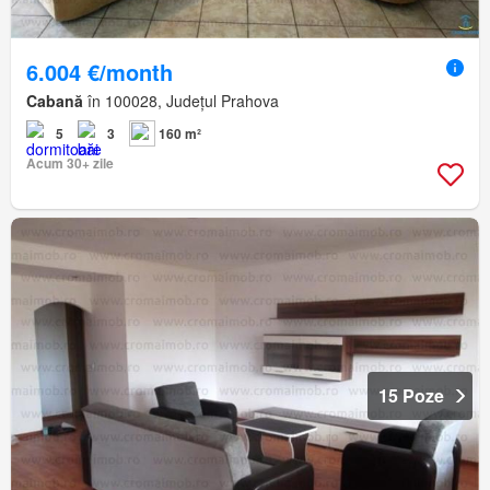
6.004 €/month
Cabană
în 100028, Județul Prahova
5
3
160 m²
Acum 30+ zile
15 Poze