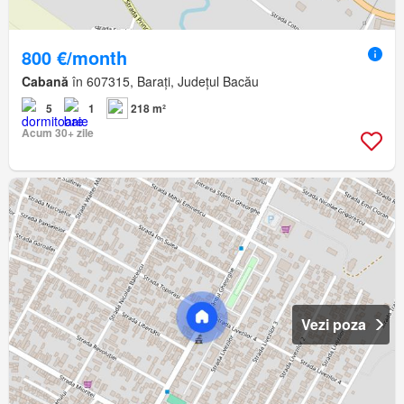
800 €/month
Cabană
în 607315, Barați, Județul Bacău
5
1
218 m²
Acum 30+ zile
Vezi poza