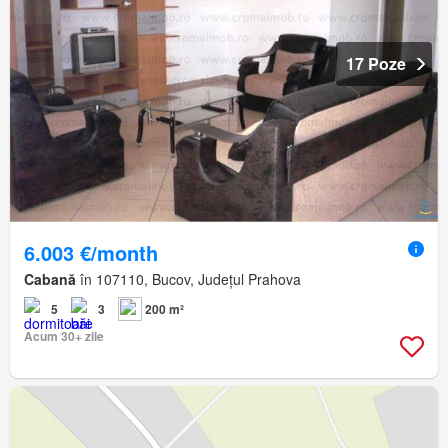
17 Poze
6.003 €/month
Cabană
în 107110, Bucov, Județul Prahova
5
3
200 m²
Acum 30+ zile