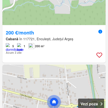
200 €/month
Cabană
în 117721, Enculești, Județul Argeș
5
1
200 m²
Acum 3 zile
Vezi poza