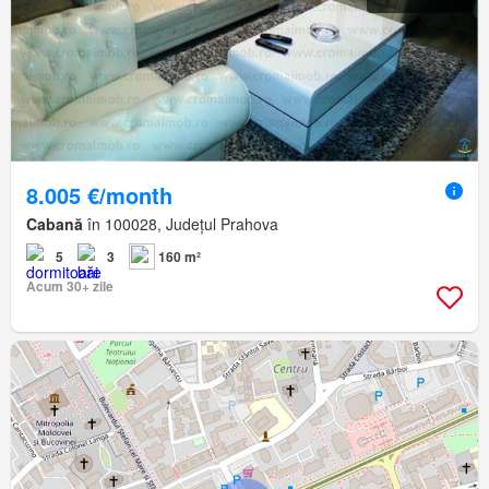
8.005 €/month
Cabană
în 100028, Județul Prahova
5
3
160 m²
Acum 30+ zile