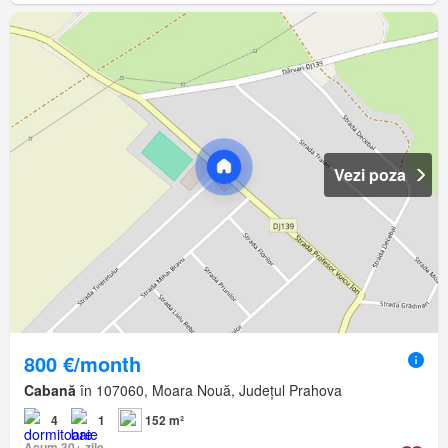
Vezi poza
800 €/month
Cabană
în 107060, Moara Nouă, Județul Prahova
4
1
152 m²
Acum 30+ zile