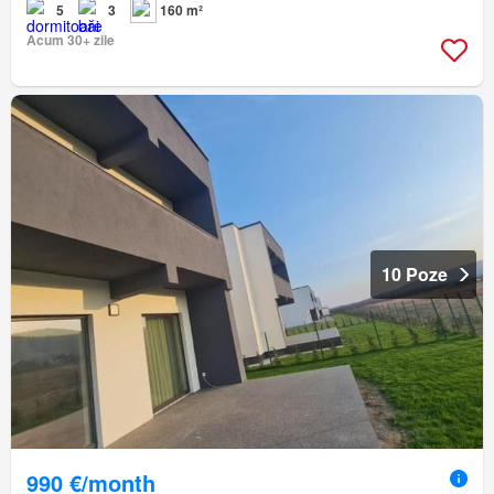
5
3
160 m²
Acum 30+ zile
10 Poze
990 €/month