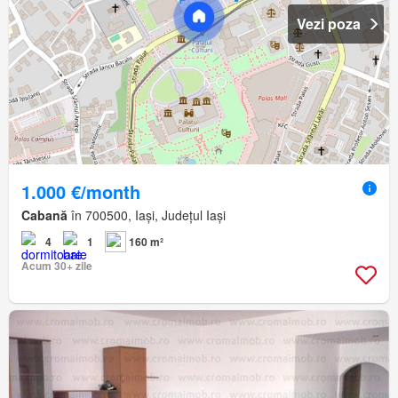
Vezi poza
1.000 €/month
Cabană
în 700500, Iași, Județul Iași
4
1
160 m²
Acum 30+ zile