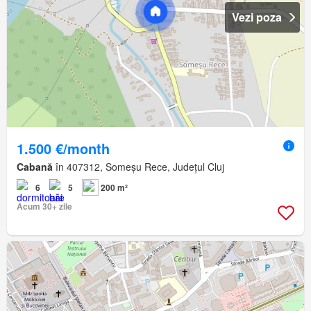
Vezi poza
1.500 €/month
Cabană
în 407312, Someșu Rece, Județul Cluj
6
5
200 m²
Acum 30+ zile