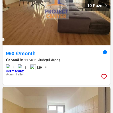
10 Poze
990 €/month
Cabană
în 117465, Județul Argeș
4
1
120 m²
Acum 5 zile