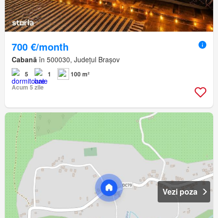
700 €/month
Cabană
în 500030, Județul Brașov
5
1
100 m²
Acum 5 zile
Vezi poza