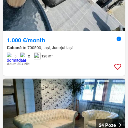
1.000 €/month
Cabană
în 700500, Iași, Județul Iași
5
2
120 m²
Acum 30+ zile
24 Poze