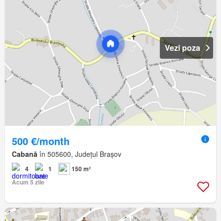
Vezi poza
500 €/month
Cabană
în 505600, Județul Brașov
4
1
150 m²
Acum 5 zile