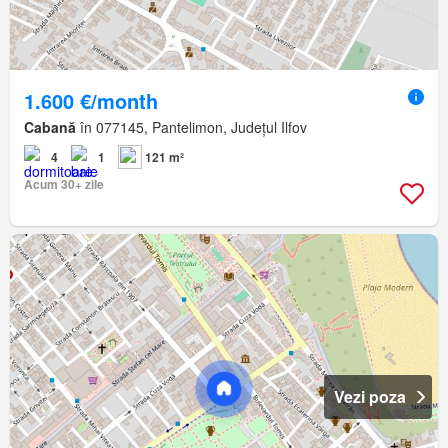
1.600 €/month
Cabană
în 077145, Pantelimon, Județul Ilfov
4
1
121 m²
Acum 30+ zile
Vezi poza