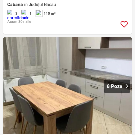
Cabană
în Județul Bacău
3
1
110 m²
Acum 30+ zile
8 Poze