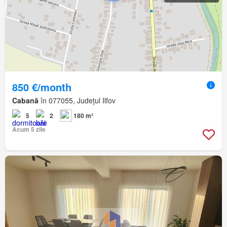
850 €/month
Cabană
în 077055, Județul Ilfov
5
2
180 m²
Acum 5 zile