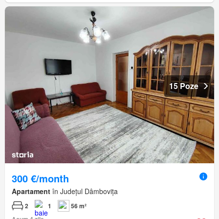
15 Poze
300 €/month
Apartament
în Județul Dâmbovița
2
1
56 m²
Acum 4 zile