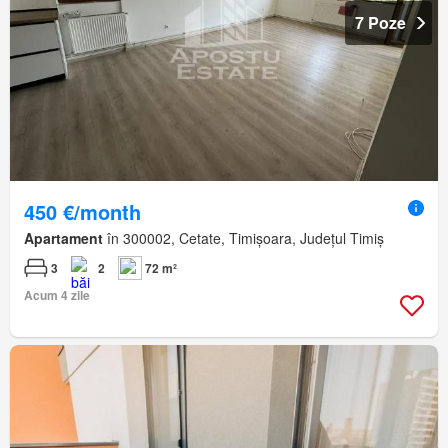
7 Poze
450 €/month
Apartament
în 300002, Cetate, Timișoara, Județul Timiș
3
2
72 m²
Acum 4 zile