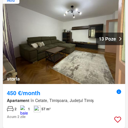
13 Poze
450 €/month
Apartament
în Cetate, Timișoara, Județul Timiș
2
1
57 m²
Acum 2 zile