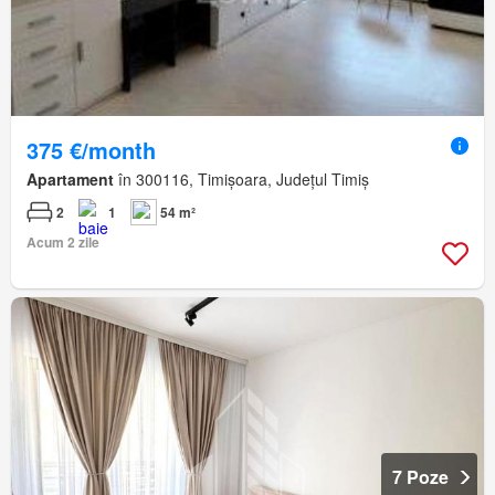
375 €/month
Apartament
în 300116, Timișoara, Județul Timiș
2
1
54 m²
Acum 2 zile
7 Poze