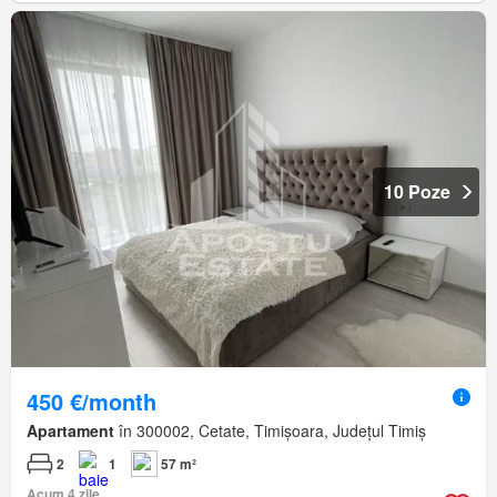
10 Poze
450 €/month
Apartament
în 300002, Cetate, Timișoara, Județul Timiș
2
1
57 m²
Acum 4 zile