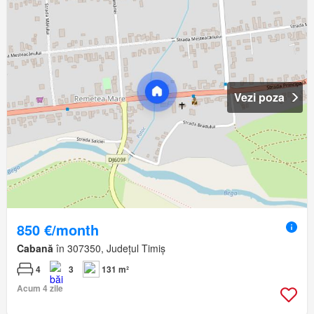
Vezi poza
850 €/month
Cabană
în 307350, Județul Timiș
4
3
131 m²
Acum 4 zile