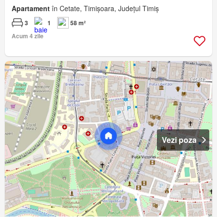
Apartament
în Cetate, Timișoara, Județul Timiș
3
1
58 m²
Acum 4 zile
Vezi poza