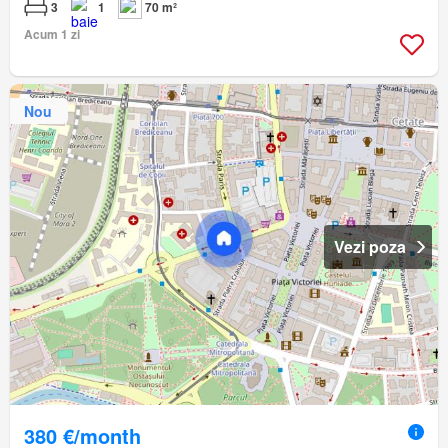
3
1
70 m²
Acum 1 zi
Nou
Vezi poza
380 €/month