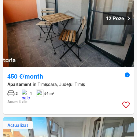
12 Poze
450 €/month
Apartament
în Timișoara, Județul Timiș
2
1
54 m²
Acum 4 zile
Actualizat