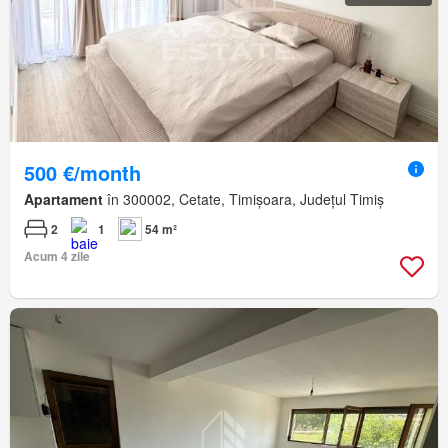
500 €/month
Apartament
în 300002, Cetate, Timișoara, Județul Timiș
2
1
54 m²
Acum 4 zile