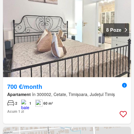
8 Poze
700 €/month
Apartament
în 300002, Cetate, Timișoara, Județul Timiș
2
1
60 m²
Acum 1 zi