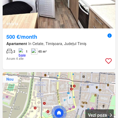
500 €/month
Apartament
în Cetate, Timișoara, Județul Timiș
2
1
45 m²
Acum 4 zile
Nou
Vezi poza