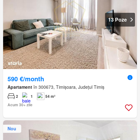
13 Poze
590 €/month
Apartament
în 300673, Timișoara, Județul Timiș
2
1
54 m²
Acum 30+ zile
Nou