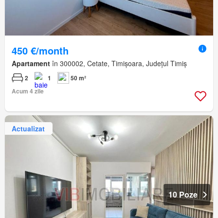
450 €/month
Apartament
în 300002, Cetate, Timișoara, Județul Timiș
2
1
50 m²
Acum 4 zile
Actualizat
10 Poze