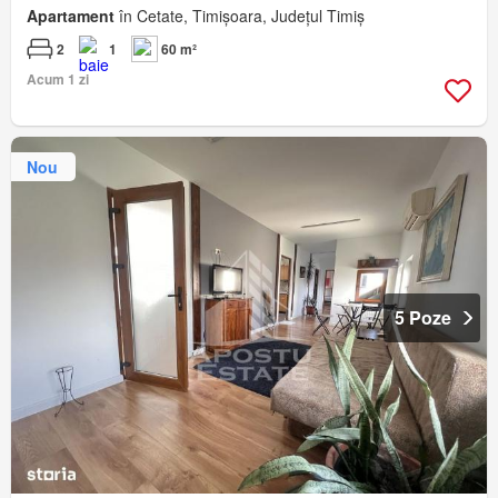
Apartament
în Cetate, Timișoara, Județul Timiș
2
1
60 m²
Acum 1 zi
Nou
5 Poze