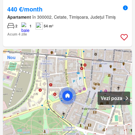
440 €/month
Apartament
în 300002, Cetate, Timișoara, Județul Timiș
2
1
54 m²
Acum 4 zile
Nou
Vezi poza