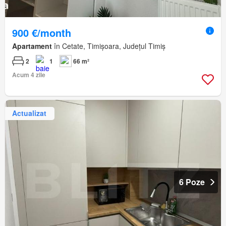
900 €/month
Apartament
în Cetate, Timișoara, Județul Timiș
2
1
66 m²
Acum 4 zile
Actualizat
6 Poze