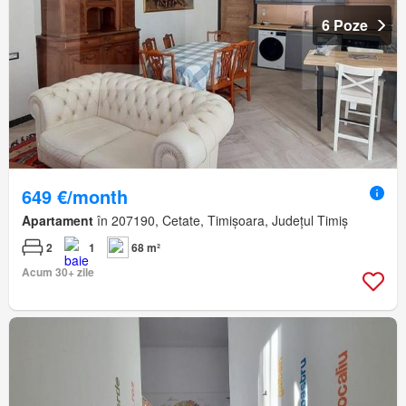
6 Poze
649 €/month
Apartament
în 207190, Cetate, Timișoara, Județul Timiș
2
1
68 m²
Acum 30+ zile