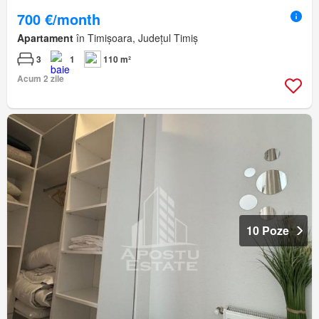
700 €/month
Apartament
în Timișoara, Județul Timiș
3
1
110 m²
Acum 2 zile
10 Poze