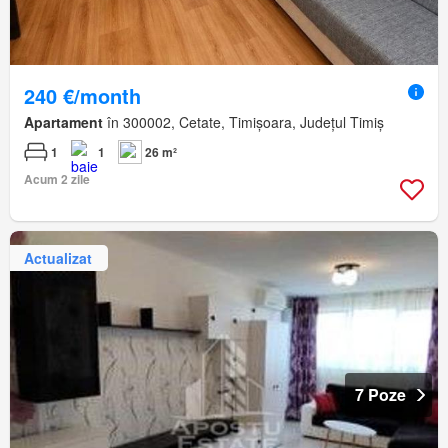
240 €/month
Apartament
în 300002, Cetate, Timișoara, Județul Timiș
1
1
26 m²
Acum 2 zile
Actualizat
7 Poze