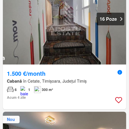
16 Poze
1.500 €/month
Cabană
în Cetate, Timișoara, Județul Timiș
6
1
300 m²
Acum 4 zile
Nou