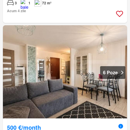
3
1
72 m²
Acum 4 zile
6 Poze
500 €/month