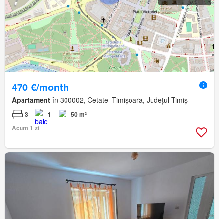
470 €/month
Apartament
în 300002, Cetate, Timișoara, Județul Timiș
3
1
50 m²
Acum 1 zi