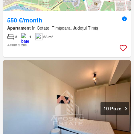
550 €/month
Apartament
în Cetate, Timișoara, Județul Timiș
3
1
68 m²
Acum 2 zile
10 Poze