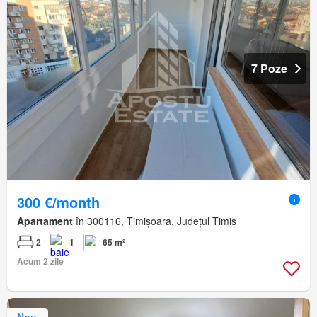
7 Poze
300 €/month
Apartament
în 300116, Timișoara, Județul Timiș
2
1
65 m²
Acum 2 zile
Nou