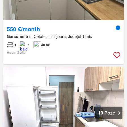
550 €/month
Garsoneiră
în Cetate, Timișoara, Județul Timiș
1
1
40 m²
Acum 2 zile
10 Poze