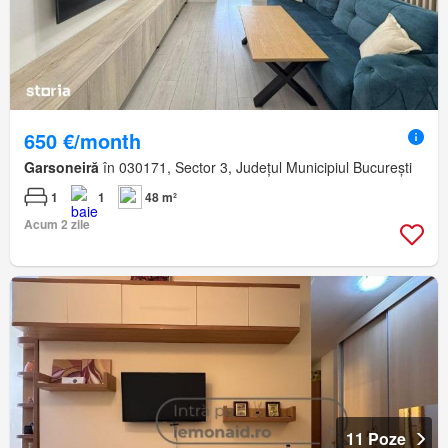
650 €/month
Garsoneiră
în 030171, Sector 3, Județul Municipiul București
1
1
48 m²
Acum 2 zile
11 Poze