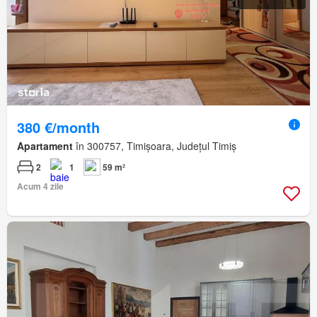
380 €/month
Apartament
în 300757, Timișoara, Județul Timiș
2
1
59 m²
Acum 4 zile