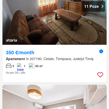
11 Poze
350 €/month
Apartament
în 207190, Cetate, Timișoara, Județul Timiș
3
1
60 m²
Acum 30+ zile