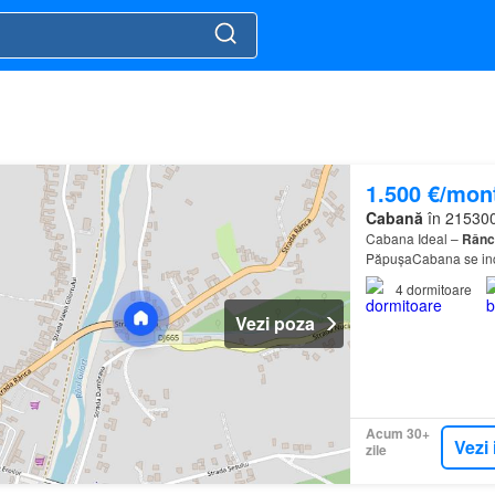
1.500 €/mon
Cabană
în 215300
Cabana Ideal –
Rânc
PăpușaCabana se inchi
centrală – confort m
4
dormitoare
Vezi poza
Acum 30+
Vezi 
zile