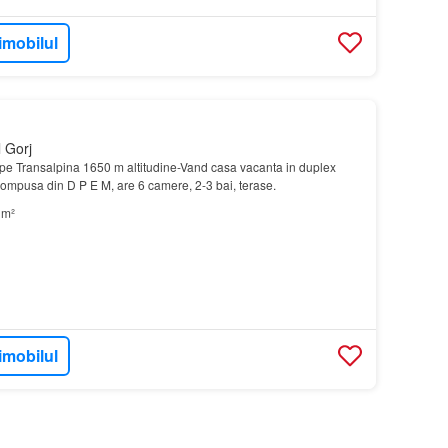
imobilul
 Gorj
pe Transalpina 1650 m altitudine-Vand casa vacanta in duplex
 compusa din D P E M, are 6 camere, 2-3 bai, terase.
 m²
imobilul