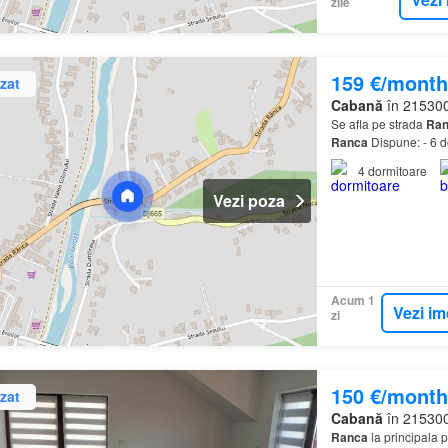
zile
159 €/month
zat
Cabană
în 215300
Se afla pe strada
Ran
Ranca
Dispune: - 6 do
4
dormitoare
Vezi poza
Acum 1
Vezi im
zi
150 €/month
zat
Cabană
în 215300
Ranca
la principala p