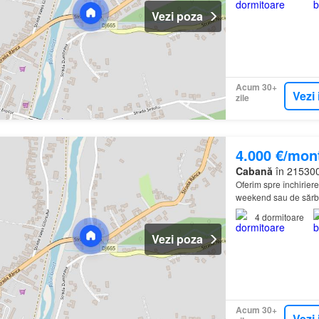
Vezi poza
Acum 30+
Vezi 
zile
4.000 €/mon
Cabană
în 215300
Oferim spre închiriere
weekend sau de sărbăt
4
dormitoare
Vezi poza
Acum 30+
Vezi 