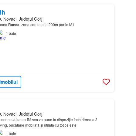
th
, Novaci, Județul Gorj
iunea
Ranca
, zona centrala la 200m partie M1.
1
baie
imobilul
, Novaci, Județul Gorj
ca in stațiunea
Rânca
va pune la dispoziție închirierea a 3
ving, bucătărie mobilată și utilată cu tot ce este
1
baie