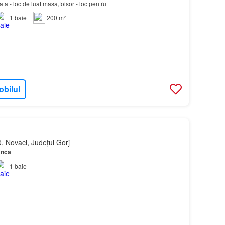
ata - loc de luat masa,foisor - loc pentru
1
baie
200 m²
obilul
, Novaci, Județul Gorj
anca
1
baie