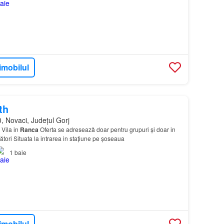
imobilul
th
, Novaci, Județul Gorj
 Vila in
Ranca
Oferta se adresează doar pentru grupuri și doar in
ori Situata la intrarea in stațiune pe șoseaua
1
baie
imobilul