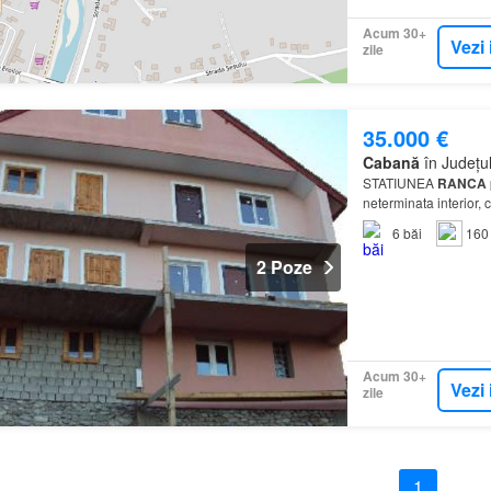
Acum 30+
Vezi 
zile
35.000 €
Cabană
în Județul
STATIUNEA
RANCA
neterminata interior,
6
băi
160
2 Poze
Acum 30+
Vezi 
zile
1