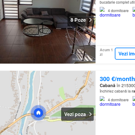
bucatarie complet util
4
dormitoare
8 Poze
Acum 1
Vezi im
zi
300 €/month
Cabană
în 215300
Închiriez cabană la
r
4
dormitoare
Vezi poza