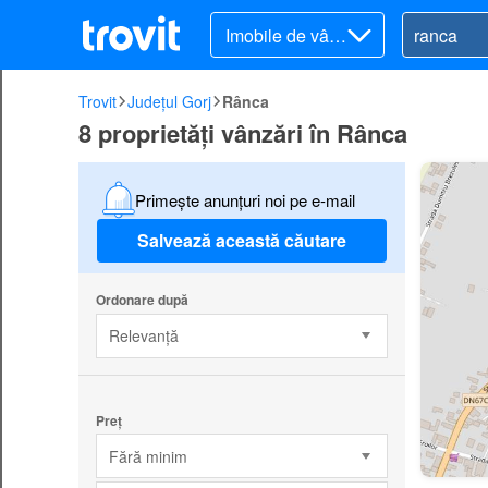
Imobile de vânz
are
Trovit
Județul Gorj
Rânca
8 proprietăți vânzări în Rânca
Primește anunțuri noi pe e-mail
Salvează această căutare
Ordonare după
Relevanță
Preț
Fără minim