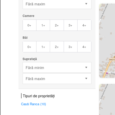
Fără maxim
Camere
0+
1+
2+
3+
4+
Băi
0+
1+
2+
3+
4+
Suprafață
Fără minim
Fără maxim
Tipuri de proprietăți
Casă Ranca (10)