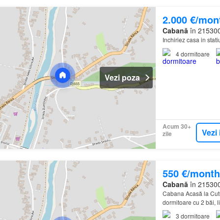
2.000 €/mon
Cabană
în 215300
Inchiriez casa in stat
4
dormitoare
Vezi poza
Acum 30+
Vezi 
zile
550 €/month
Cabană
în 215300
Cabana Acasă la Cutu
dormitoare cu 2 băi, li
3
dormitoare