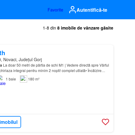
Autentifică-te
Favorite
1-8 din
8 imobile de vânzare găsite
th
, Novaci, Județul Gorj
a
La doar 50 metri de pârtia de schi M1 | Vedere directă spre Vârful
riaza integral pentru minim 2 nopti! complet utilată• Încălzire
axim în orice anotimp• Vedere su…
1
baie
180 m²
imobilul