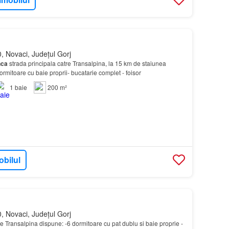
, Novaci, Județul Gorj
ca
strada principala catre Transalpina, la 15 km de staiunea
rmitoare cu baie proprii- bucatarie complet - foisor
1
baie
200 m²
obilul
, Novaci, Județul Gorj
e Transalpina dispune: -6 dormitoare cu pat dublu si baie proprie -