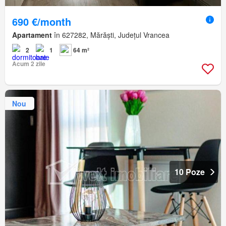
690 €/month
Apartament
în 627282, Mărăști, Județul Vrancea
2
1
64 m²
Acum 2 zile
Nou
10 Poze