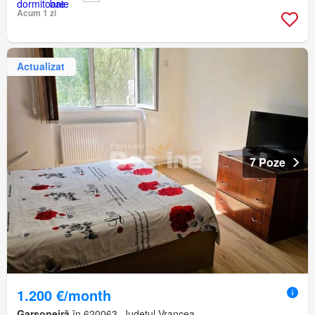
Acum 1 zi
Actualizat
7 Poze
1.200 €/month
Garsoneiră
în 620063, Județul Vrancea