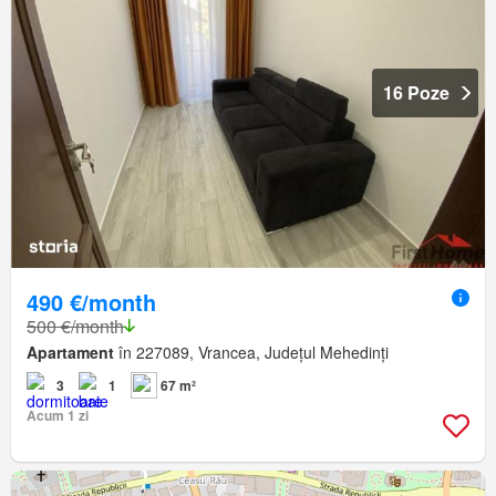
16 Poze
490 €/month
500 €/month
Apartament
în 227089, Vrancea, Județul Mehedinți
3
1
67 m²
Acum 1 zi