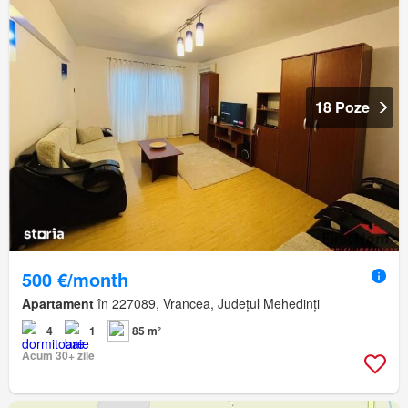
18 Poze
500 €/month
Apartament
în 227089, Vrancea, Județul Mehedinți
4
1
85 m²
Acum 30+ zile