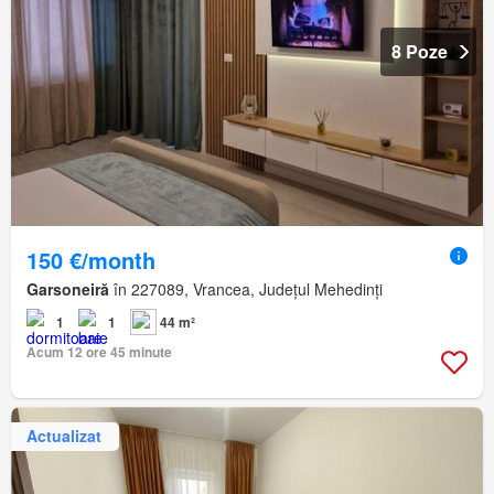
8 Poze
150 €/month
Garsoneiră
în 227089, Vrancea, Județul Mehedinți
1
1
44 m²
Acum 12 ore 45 minute
Actualizat