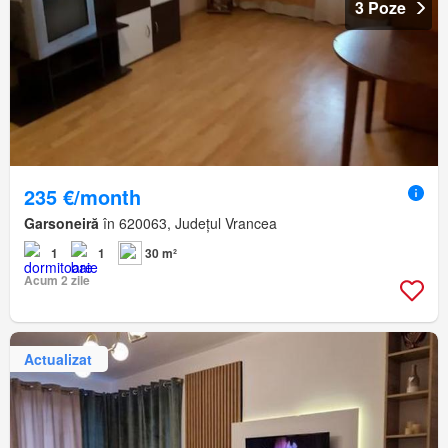
3 Poze
235 €/month
Garsoneiră
în 620063, Județul Vrancea
1
1
30 m²
Acum 2 zile
Actualizat