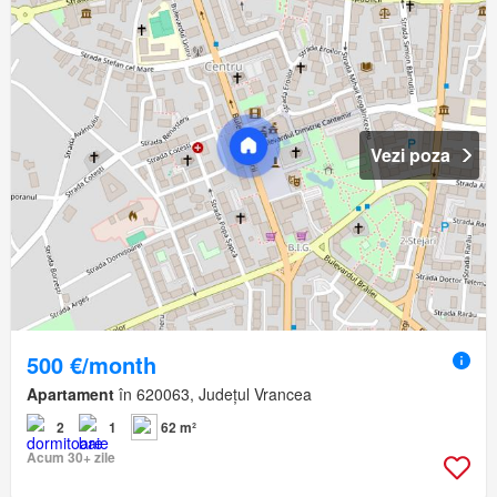
Vezi poza
500 €/month
Apartament
în 620063, Județul Vrancea
2
1
62 m²
Acum 30+ zile