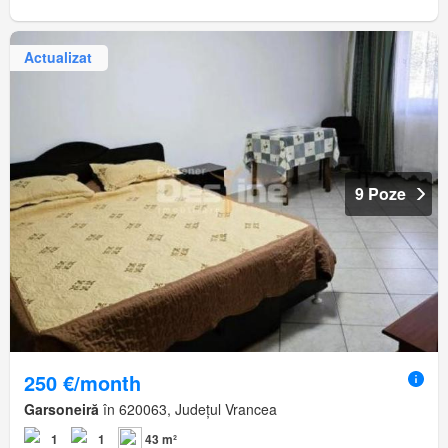
Actualizat
9 Poze
250 €/month
Garsoneiră
în 620063, Județul Vrancea
1
1
43 m²