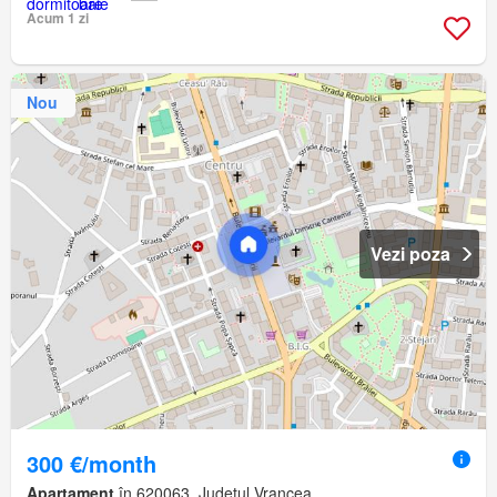
Acum 1 zi
Nou
Vezi poza
300 €/month
Apartament
în 620063, Județul Vrancea