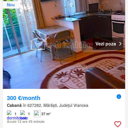
Nou
Vezi poza
300 €/month
Cabană
în 627282, Mărăști, Județul Vrancea
1
1
27 m²
Acum 12 ore 45 minute