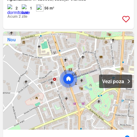
2
1
56 m²
Acum 2 zile
Nou
Vezi poza