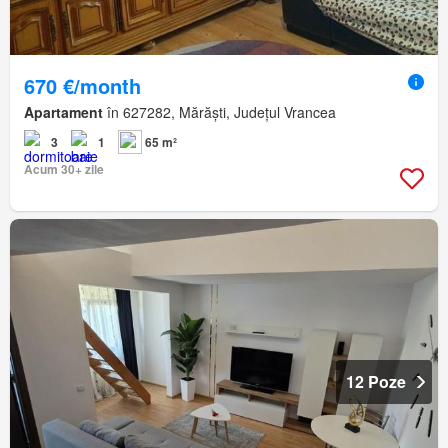
670 €/month
Apartament
în 627282, Mărăști, Județul Vrancea
3
1
65 m²
Acum 30+ zile
12 Poze