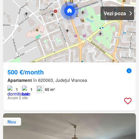
Vezi poza
500 €/month
Apartament
în 620063, Județul Vrancea
1
1
60 m²
Acum 2 zile
Nou