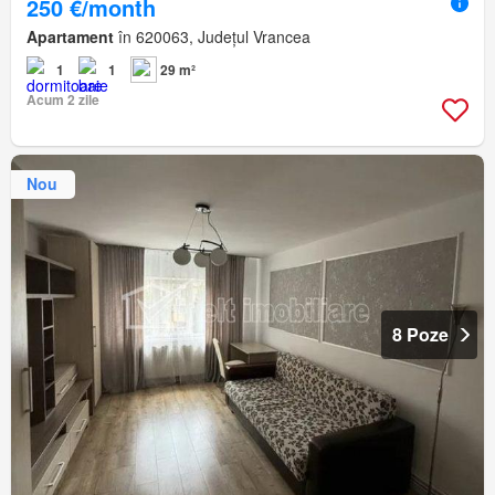
250 €/month
Apartament
în 620063, Județul Vrancea
1
1
29 m²
Acum 2 zile
Nou
8 Poze