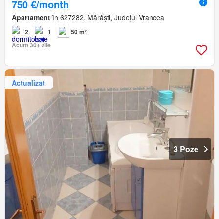
750 €/month
Apartament
în 627282, Mărăști, Județul Vrancea
2
1
50 m²
Acum 30+ zile
Actualizat
3 Poze