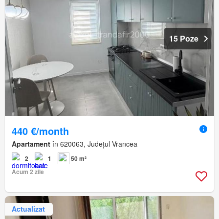
15 Poze
440 €/month
Apartament
în 620063, Județul Vrancea
2
1
50 m²
Acum 2 zile
Actualizat