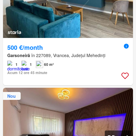
500 €/month
Garsoneiră
în 227089, Vrancea, Județul Mehedinți
1
1
60 m²
Acum 12 ore 45 minute
Nou