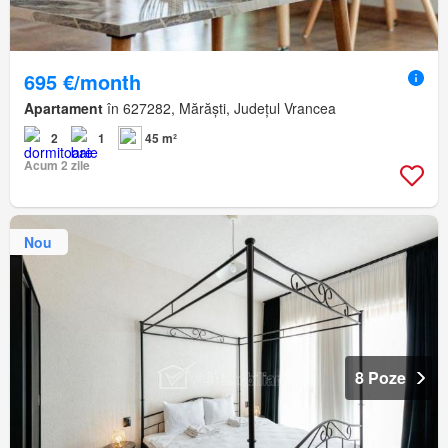
695 €/month
Apartament
în 627282, Mărăști, Județul Vrancea
2
1
45 m²
Acum 2 zile
Nou
8 Poze