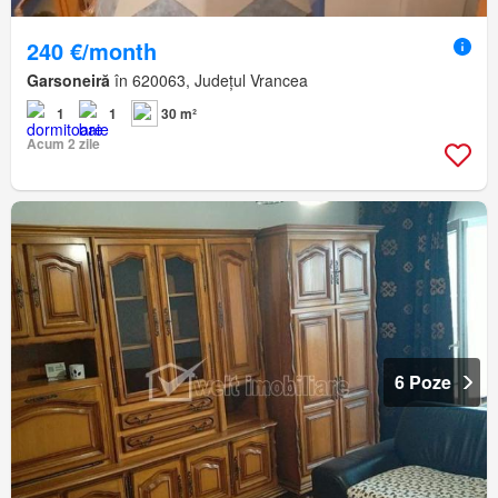
240 €/month
Garsoneiră
în 620063, Județul Vrancea
1
1
30 m²
Acum 2 zile
6 Poze