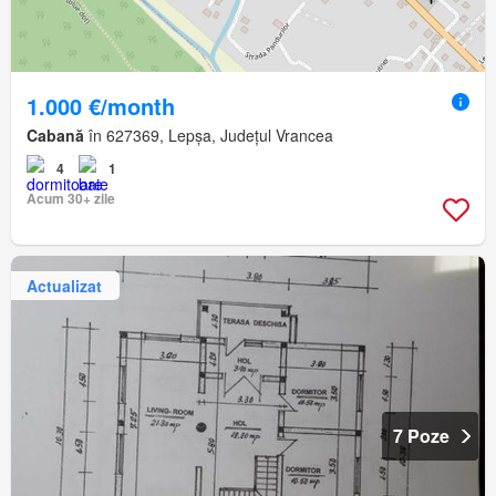
1.000 €/month
Cabană
în 627369, Lepșa, Județul Vrancea
4
1
Acum 30+ zile
Actualizat
7 Poze