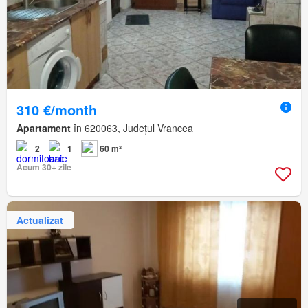
310 €/month
Apartament
în 620063, Județul Vrancea
2
1
60 m²
Acum 30+ zile
Actualizat