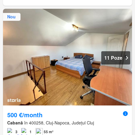
Nou
11 Poze
500 €/month
Cabană
în 400258, Cluj-Napoca, Județul Cluj
3
1
55 m²