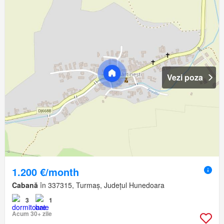
Vezi poza
1.200 €/month
Cabană
în 337315, Turmaș, Județul Hunedoara
3
1
Acum 30+ zile