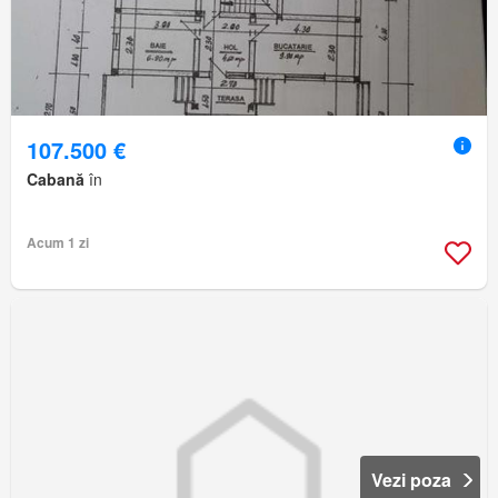
107.500 €
Cabană
în
Acum 1 zi
Vezi poza