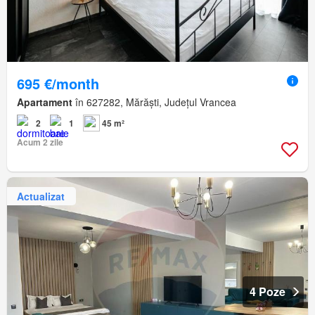
695 €/month
Apartament
în 627282, Mărăști, Județul Vrancea
2
1
45 m²
Acum 2 zile
Actualizat
4 Poze