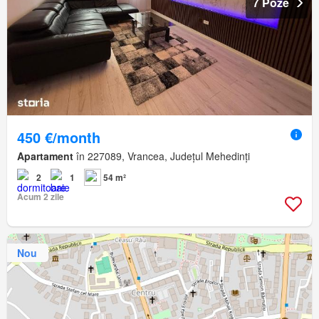
7 Poze
450 €/month
Apartament
în 227089, Vrancea, Județul Mehedinți
2
1
54 m²
Acum 2 zile
Nou