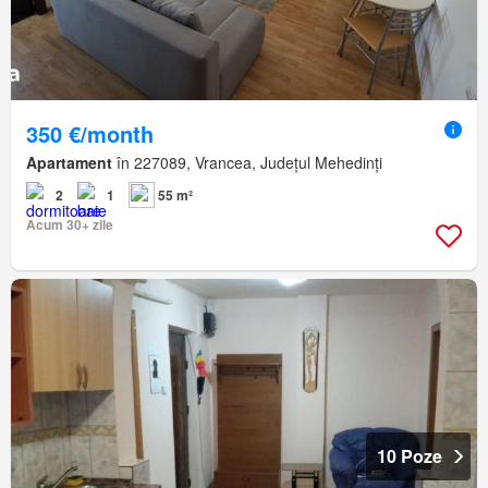
350 €/month
Apartament
în 227089, Vrancea, Județul Mehedinți
2
1
55 m²
Acum 30+ zile
10 Poze