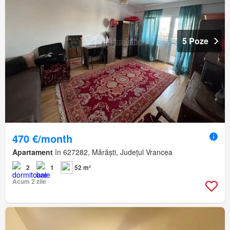
5 Poze
470 €/month
Apartament
în 627282, Mărăști, Județul Vrancea
2
1
52 m²
Acum 2 zile