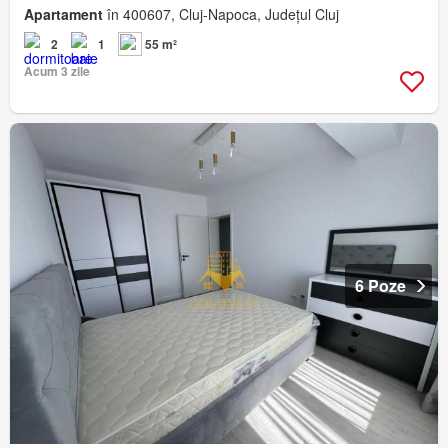
Apartament
în 400607, Cluj-Napoca, Județul Cluj
2
1
55 m²
Acum 3 zile
6 Poze