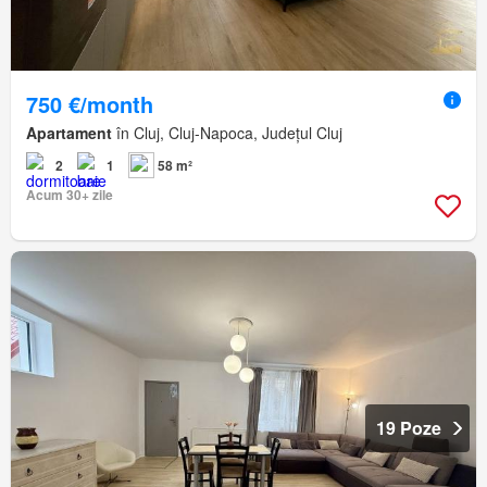
750 €/month
Apartament
în Cluj, Cluj-Napoca, Județul Cluj
2
1
58 m²
Acum 30+ zile
19 Poze