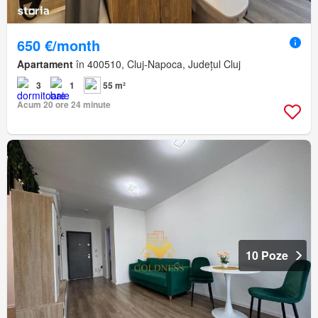
650 €/month
Apartament
în 400510, Cluj-Napoca, Județul Cluj
3
1
55 m²
Acum 20 ore 24 minute
10 Poze