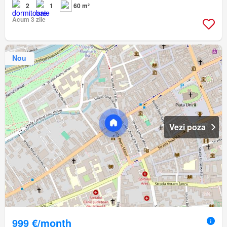
2
1
60 m²
Acum 3 zile
Nou
Vezi poza
999 €/month