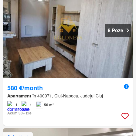
8 Poze
580 €/month
Apartament
în 400071, Cluj-Napoca, Județul Cluj
1
1
50 m²
Acum 30+ zile