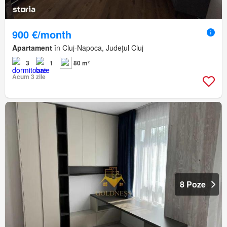
900 €/month
Apartament
în Cluj-Napoca, Județul Cluj
3
1
80 m²
Acum 3 zile
8 Poze