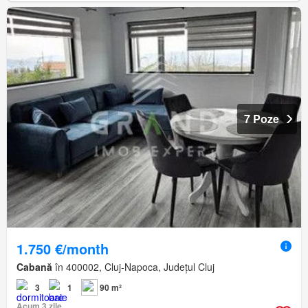
7 Poze
1.750 €/month
Cabană
în 400002, Cluj-Napoca, Județul Cluj
3
1
90 m²
Acum 3 zile