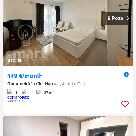
8 Poze
449 €/month
Garsoneiră
în Cluj-Napoca, Județul Cluj
1
1
37 m²
Acum 1 zi