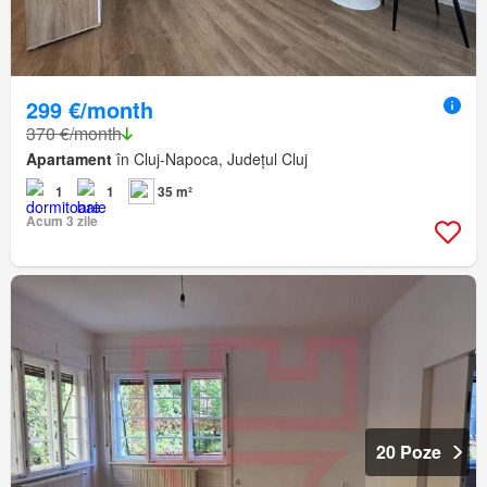
299 €/month
370 €/month
Apartament
în Cluj-Napoca, Județul Cluj
1
1
35 m²
Acum 3 zile
20 Poze