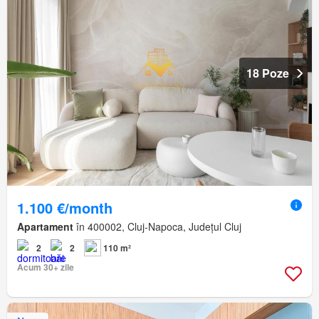
18 Poze
1.100 €/month
Apartament
în 400002, Cluj-Napoca, Județul Cluj
2
2
110 m²
Acum 30+ zile