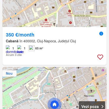
350 €/month
Cabană
în 400002, Cluj-Napoca, Județul Cluj
1
1
65 m²
Acum 3 zile
Nou
Vezi poza