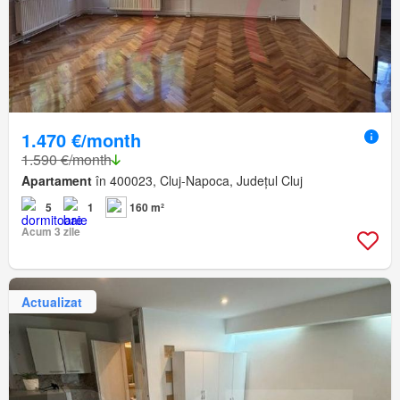
1.470 €/month
1.590 €/month
Apartament
în 400023, Cluj-Napoca, Județul Cluj
5
1
160 m²
Acum 3 zile
Actualizat