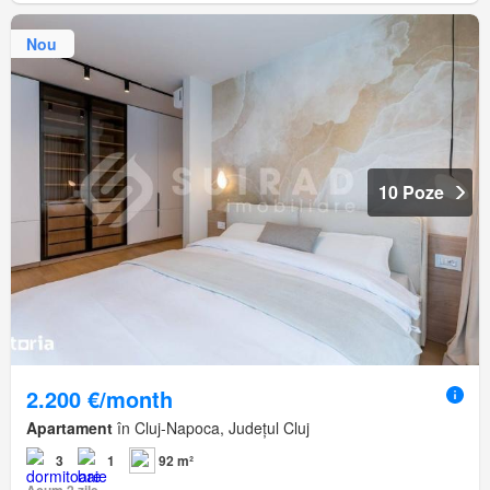
Nou
10 Poze
2.200 €/month
Apartament
în Cluj-Napoca, Județul Cluj
3
1
92 m²