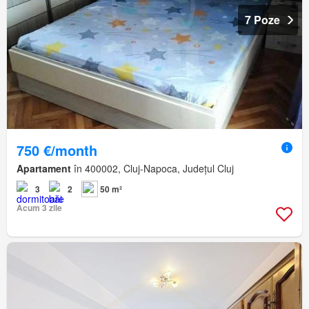
7 Poze
750 €/month
Apartament
în 400002, Cluj-Napoca, Județul Cluj
3
2
50 m²
Acum 3 zile