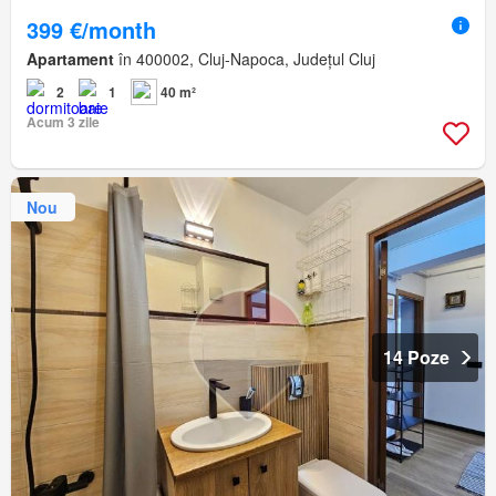
399 €/month
Apartament
în 400002, Cluj-Napoca, Județul Cluj
2
1
40 m²
Acum 3 zile
Nou
14 Poze