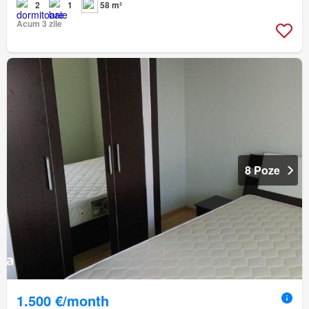
2
1
58 m²
Acum 3 zile
8 Poze
1.500 €/month