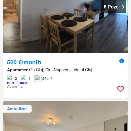
6 Poze
520 €/month
Apartament
în Cluj, Cluj-Napoca, Județul Cluj
2
1
54 m²
Acum 1 zi
Actualizat