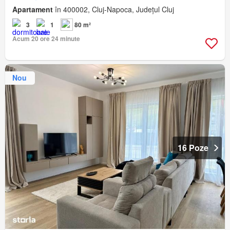
Apartament
în 400002, Cluj-Napoca, Județul Cluj
3
1
80 m²
Acum 20 ore 24 minute
Nou
16 Poze