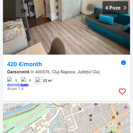
4 Poze
420 €/month
Garsoneiră
în 400376, Cluj-Napoca, Județul Cluj
1
1
22 m²
Acum 1 zi