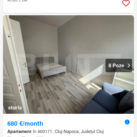
Acum 2 zile
8 Poze
680 €/month
Apartament
în 400171, Cluj-Napoca, Județul Cluj