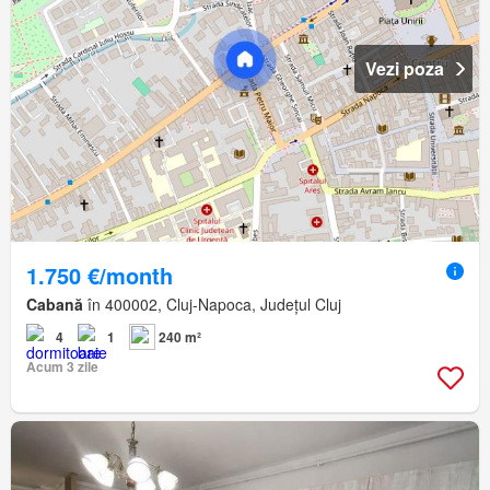
Vezi poza
1.750 €/month
Cabană
în 400002, Cluj-Napoca, Județul Cluj
4
1
240 m²
Acum 3 zile