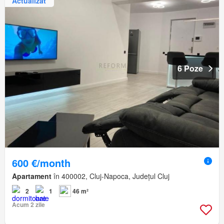
Actualizat
6 Poze
600 €/month
Apartament
în 400002, Cluj-Napoca, Județul Cluj
2
1
46 m²
Acum 2 zile