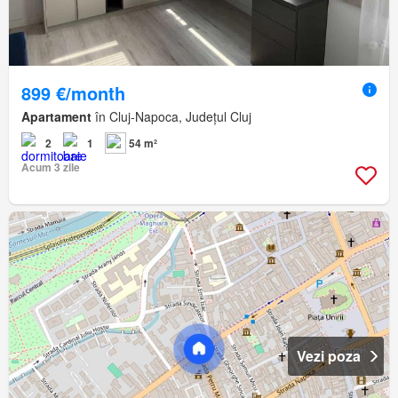
899 €/month
Apartament
în Cluj-Napoca, Județul Cluj
2
1
54 m²
Acum 3 zile
Vezi poza