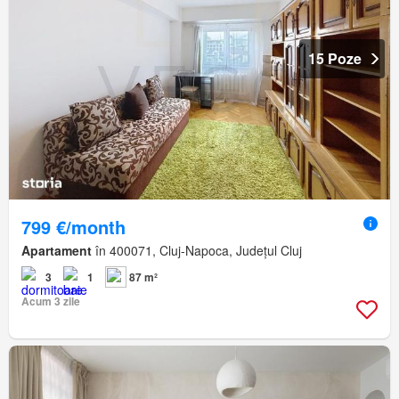
15 Poze
799 €/month
Apartament
în 400071, Cluj-Napoca, Județul Cluj
3
1
87 m²
Acum 3 zile