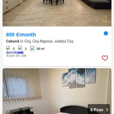
850 €/month
Cabană
în Cluj, Cluj-Napoca, Județul Cluj
3
2
90 m²
Acum 30+ zile
8 Poze