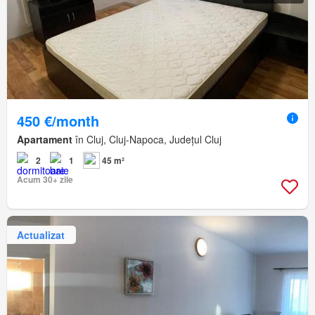
450 €/month
Apartament
în Cluj, Cluj-Napoca, Județul Cluj
2
1
45 m²
Acum 30+ zile
Actualizat