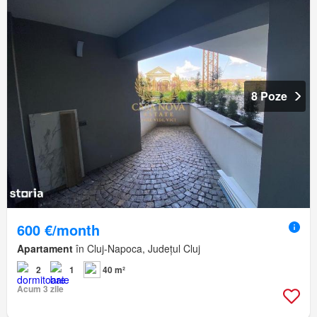
8 Poze
600 €/month
Apartament
în Cluj-Napoca, Județul Cluj
2
1
40 m²
Acum 3 zile