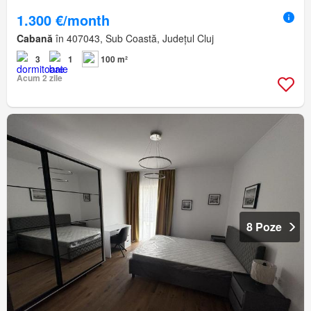
1.300 €/month
Cabană
în 407043, Sub Coastă, Județul Cluj
3
1
100 m²
Acum 2 zile
8 Poze