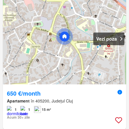
Vezi poza
650 €/month
Apartament
în 405200, Județul Cluj
1
1
15 m²
Acum 30+ zile