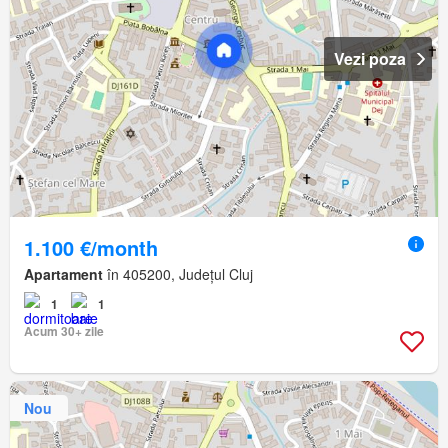
Vezi poza
1.100 €/month
Apartament
în 405200, Județul Cluj
1
1
Acum 30+ zile
Nou