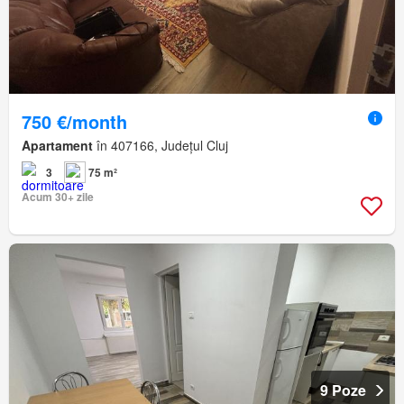
750 €/month
Apartament
în 407166, Județul Cluj
3
75 m²
Acum 30+ zile
9 Poze