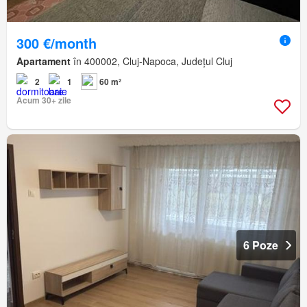
300 €/month
Apartament
în 400002, Cluj-Napoca, Județul Cluj
2
1
60 m²
Acum 30+ zile
6 Poze