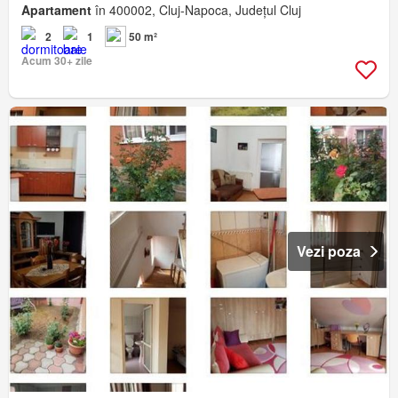
Apartament
în 400002, Cluj-Napoca, Județul Cluj
2
1
50 m²
Acum 30+ zile
Vezi poza