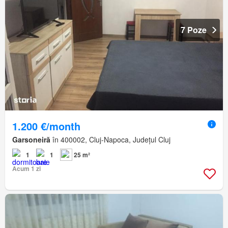
7 Poze
1.200 €/month
Garsoneiră
în 400002, Cluj-Napoca, Județul Cluj
1
1
25 m²
Acum 1 zi