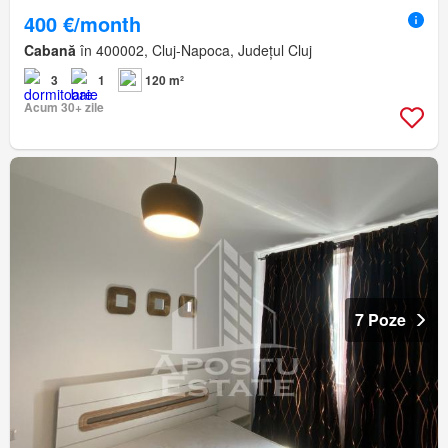
400 €/month
Cabană
în 400002, Cluj-Napoca, Județul Cluj
3
1
120 m²
Acum 30+ zile
7 Poze