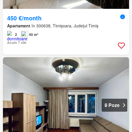
450 €/month
Apartament
în 300638, Timișoara, Județul Timiș
2
40 m²
Acum 7 zile
8 Poze