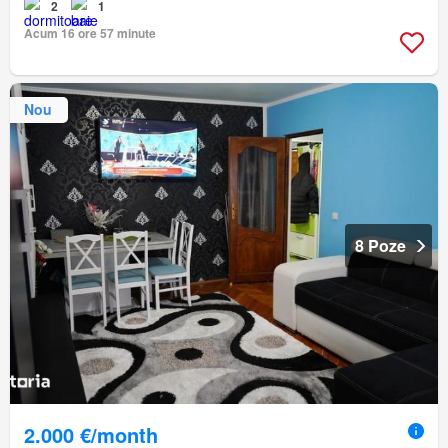
2
1
Acum 16 ore 57 minute
Nou
8 Poze
2.000 €/month