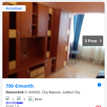
Actualizat
3 Poze
700 €/month
Garsoneiră
în 400002, Cluj-Napoca, Județul Cluj
1
1
24 m²
Acum 1 zi