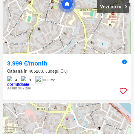
Vezi poza
3.999 €/month
Cabană
în 405200, Județul Cluj
4
1
300 m²
Acum 30+ zile