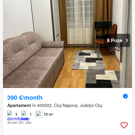
8 Poze
390 €/month
Apartament
în 400002, Cluj-Napoca, Județul Cluj
3
1
70 m²
Acum 30+ zile