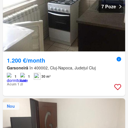
7 Poze
1.200 €/month
Garsoneiră
în 400002, Cluj-Napoca, Județul Cluj
1
1
30 m²
Acum 1 zi
Nou