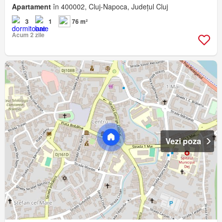
Apartament
în 400002, Cluj-Napoca, Județul Cluj
3
1
76 m²
Acum 2 zile
Vezi poza