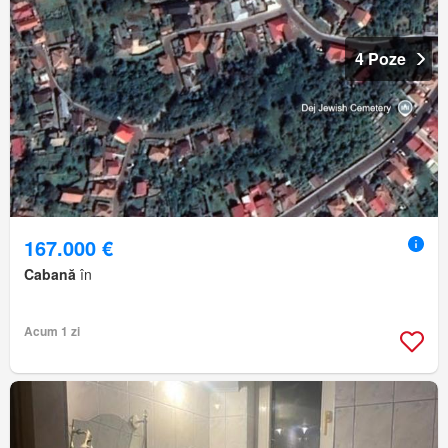
4 Poze
167.000 €
Cabană
în
Acum 1 zi