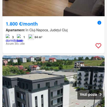
1.800 €/month
Apartament
în Cluj-Napoca, Județul Cluj
3
1
64 m²
Acum 30+ zile
Vezi poza