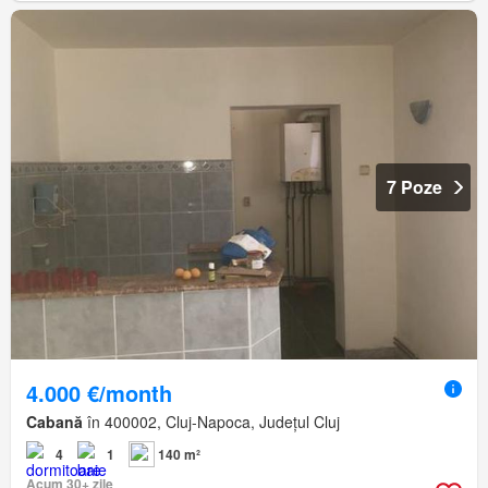
7 Poze
4.000 €/month
Cabană
în 400002, Cluj-Napoca, Județul Cluj
4
1
140 m²
Acum 30+ zile