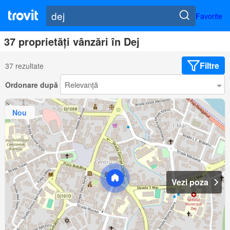
Favorite
37 proprietăți vânzări în Dej
Filtre
37 rezultate
Ordonare după
Nou
Vezi poza