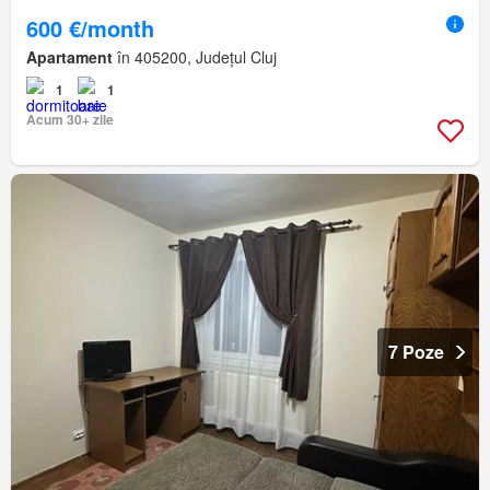
600 €/month
Apartament
în 405200, Județul Cluj
1
1
Acum 30+ zile
7 Poze