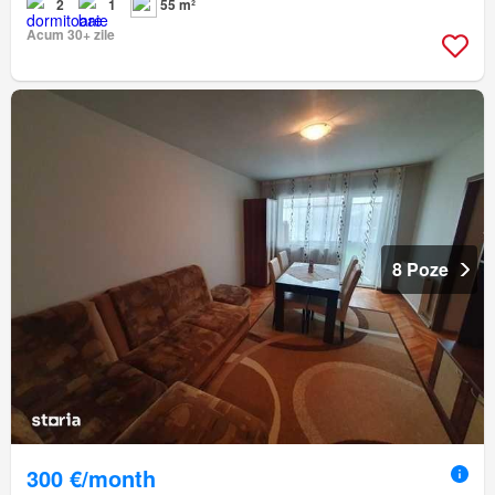
2
1
55 m²
Acum 30+ zile
8 Poze
300 €/month