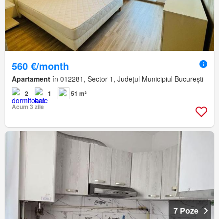
560 €/month
Apartament
în 012281, Sector 1, Județul Municipiul București
2
1
51 m²
Acum 3 zile
7 Poze