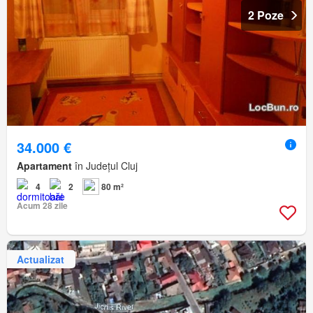
2 Poze
34.000 €
Apartament
în Județul Cluj
4
2
80 m²
Acum 28 zile
Actualizat