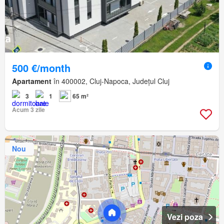
500 €/month
Apartament
în 400002, Cluj-Napoca, Județul Cluj
3
1
65 m²
Acum 3 zile
Nou
Vezi poza