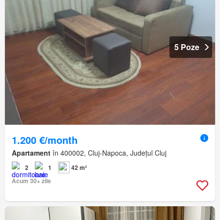
5 Poze
1.200 €/month
Apartament
în 400002, Cluj-Napoca, Județul Cluj
2
1
42 m²
Acum 30+ zile