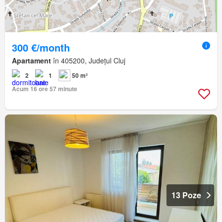
300 €/month
Apartament
în 405200, Județul Cluj
2
1
50 m²
Acum 16 ore 57 minute
13 Poze