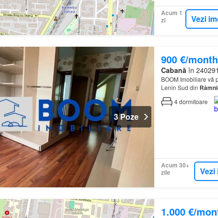
Acum 1
Vezi im
zi
900 €/month
Cabană
în 240291,
BOOM Imobiliare vă pr
Lenin Sud din
Râmni
4
dormitoare
3 Poze
Acum 30+
Vezi 
zile
1.000 €/mon