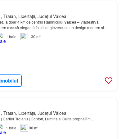
 Traian, Libertății, Județul Vâlcea
t, la doar 4 km de centrul Râmnicului
Vâlcea
– VlădeștiVă
iere o
casă
elegantă în stil englezesc, cu un design modern și
 zonă liniștită, la intrare în Vlădești,…
1
baie
130 m²
imobilul
 Traian, Libertății, Județul Vâlcea
 Cartier Troianu | Confort, Lumina si Curte proprieRm…
1
baie
90 m²