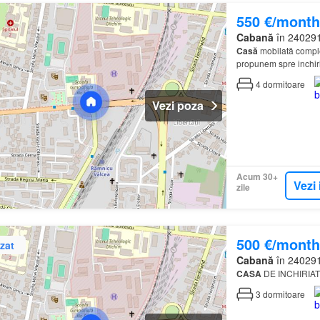
550 €/month
Cabană
în 240291,
Casă
mobilată comple
propunem spre inchir
primitor, situată într-o
4
dormitoare
Vezi poza
Acum 30+
Vezi 
zile
500 €/month
zat
Cabană
în 240291,
CASA
DE INCHIRIAT |
3
dormitoare