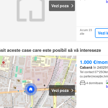
Vezi poza
Acum 23
Vezi 
zile
it aceste case care este posibil să vă intereseze
1.000 €/mon
Cabană
în 240291,
Tel contact 07*25Ofer
cu parter(recepție,li
4
dormitoare
Vezi poza