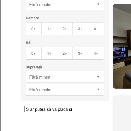
Fără maxim
Camere
0+
1+
2+
3+
4+
Băi
0+
1+
2+
3+
4+
Suprafață
Fără minim
Fără maxim
S-ar putea să vă placă și