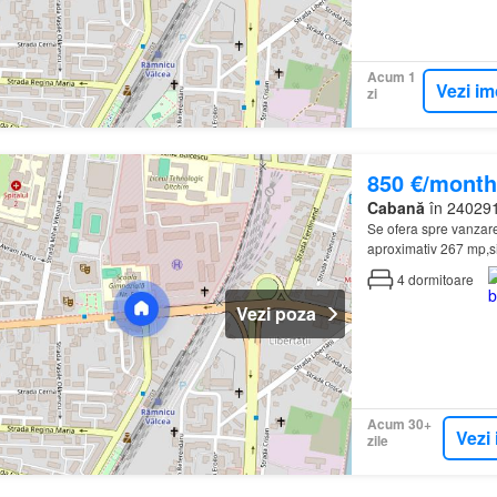
Acum 1
Vezi im
zi
850 €/month
Cabană
în 240291,
Se ofera spre vanzare
aproximativ 267 mp,s
4
dormitoare
Vezi poza
Acum 30+
Vezi 
zile