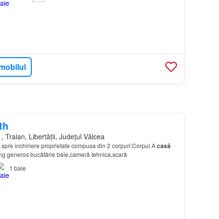
imobilul
th
 Traian, Libertății, Județul Vâlcea
 spre inchiriere proprietate compusa din 2 corpuri:Corpul A
casă
ving generos bucătărie baie,cameră tehnica,scară
1
baie