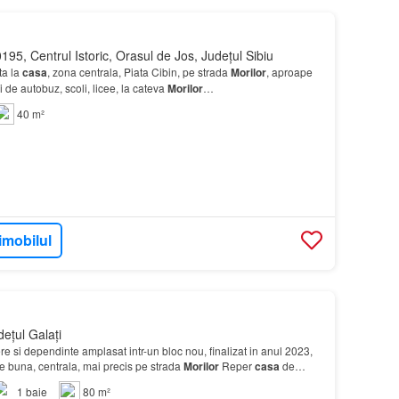
195, Centrul Istoric, Orasul de Jos, Județul Sibiu
ta la
casa
, zona centrala, Piata Cibin, pe strada
Morilor
, aproape
tii de autobuz, scoli, licee, la cateva
Morilor
…
40 m²
imobilul
ețul Galați
e si dependinte amplasat intr-un bloc nou, finalizat in anul 2023,
rte buna, centrala, mai precis pe strada
Morilor
Reper
casa
de
or…
1
baie
80 m²