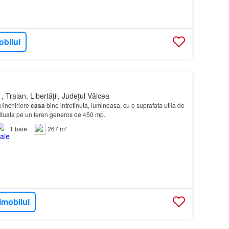
obilul
 Traian, Libertății, Județul Vâlcea
/inchiriere
casa
bine intretinuta, luminoasa, cu o suprafata utila de
ituata pe un teren generos de 450 mp.
1
baie
267 m²
imobilul