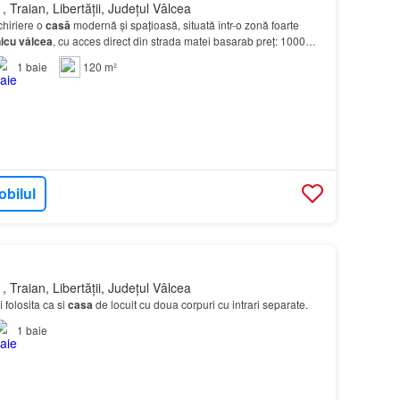
 Traian, Libertății, Județul Vâlcea
hiriere o
casă
modernă și spațioasă, situată într-o zonă foarte
icu
vâlcea
, cu acces direct din strada matei basarab preț: 1000
ție
casa
este ideală pentru cei care…
1
baie
120 m²
obilul
 Traian, Libertății, Județul Vâlcea
folosita ca si
casa
de locuit cu doua corpuri cu intrari separate.
1
baie