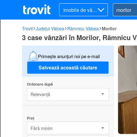
Imobile de vânz
are
Trovit
Județul Vâlcea
Râmnicu Vâlcea
Morilor
3 case vânzări în Morilor, Râmnicu 
Primește anunțuri noi pe e-mail
Salvează această căutare
Ordonare după
Relevanță
Preț
Fără minim