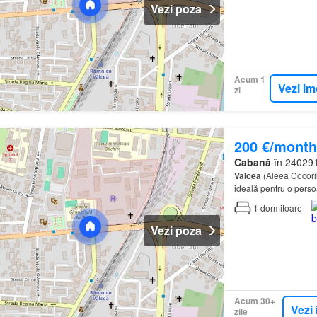
Vezi poza
Acum 1
Vezi im
zi
200 €/month
Cabană
în 240291,
Valcea
(Aleea Cocoril
ideală pentru o persoa
1
dormitoare
Vezi poza
Acum 30+
Vezi 
zile