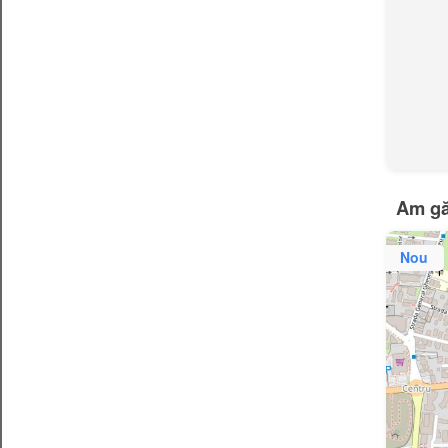
Am găs
Nou