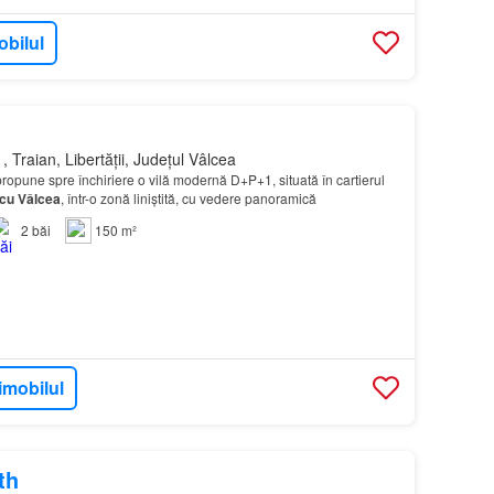
obilul
 Traian, Libertății, Județul Vâlcea
opune spre închiriere o vilă modernă D+P+1, situată în cartierul
cu
Vâlcea
, într-o zonă liniștită, cu vedere panoramică
2
băi
150 m²
imobilul
th