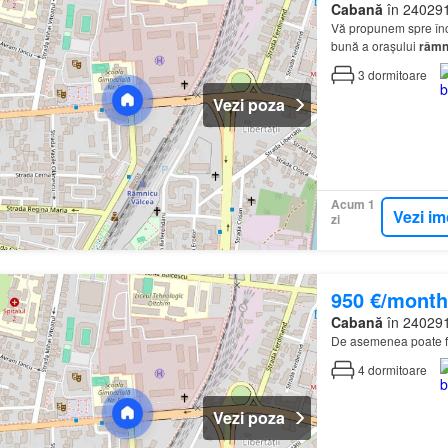
Cabană
în 240291,
Vă propunem spre înc
bună a orașului
râmn
€/lună + o lună garan
3
dormitoare
Vezi poza
Acum 1
Vezi im
zi
950 €/month
Cabană
în 240291,
De asemenea poate fi 
4
dormitoare
Vezi poza