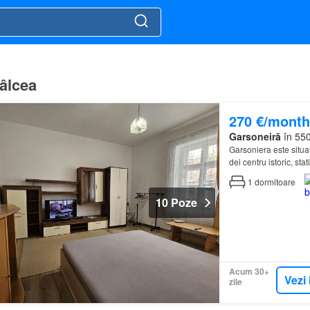
Vâlcea
270 €/month
Garsoneiră
în 550
Garsoniera este situa
dei centru istoric, sta
1
dormitoare
10 Poze
Acum 30+
Vezi 
zile