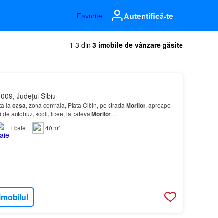
Autentifică-te
Favorite
1-3 din
3 imobile de vânzare găsite
009, Județul Sibiu
ta la
casa
, zona centrala, Piata Cibin, pe strada
Morilor
, aproape
tii de autobuz, scoli, licee, la cateva
Morilor
…
1
baie
40 m²
imobilul