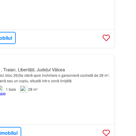
obilul
 Traian, Libertății, Județul Vâlcea
or, bloc 26)Se oferă spre închiriere o garsonieră cochetă de 28 m²,
nă sau un cuplu, situată într-o zonă liniștită
1
baie
28 m²
imobilul