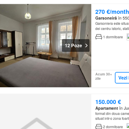
270 €/month
Garsoneiră
în 550
Garsoniera este situa
dei centru istoric, sta
1
dormitoare
12 Poze
Acum 30+
Vezi 
zile
150.000 €
Apartament
în Jud
format din doua camer
situat intr-o zona foa
Cultura a Sindicatel
2
dormitoare