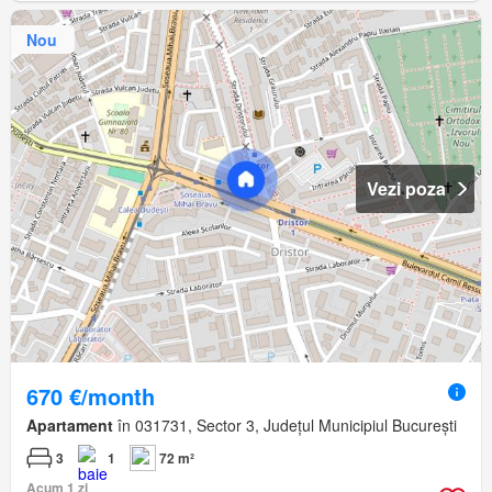
Nou
Vezi poza
670 €/month
Apartament
în 031731, Sector 3, Județul Municipiul București
3
1
72 m²
Acum 1 zi