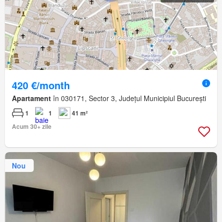
420 €/month
Apartament
în 030171, Sector 3, Județul Municipiul București
1
1
41 m²
Acum 30+ zile
Nou