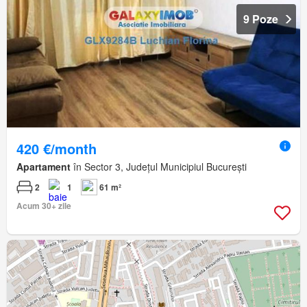
9 Poze
420 €/month
Apartament
în Sector 3, Județul Municipiul București
2
1
61 m²
Acum 30+ zile