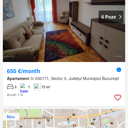
6 Poze
650 €/month
Apartament
în 030171, Sector 3, Județul Municipiul București
3
1
72 m²
Acum 1 zi
Nou