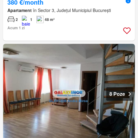
380 €/month
Apartament
în Sector 3, Județul Municipiul București
2
1
48 m²
Acum 1 zi
8 Poze