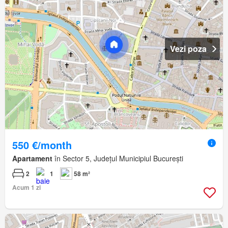
Vezi poza
550 €/month
Apartament
în Sector 5, Județul Municipiul București
2
1
58 m²
Acum 1 zi