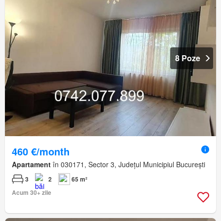
8 Poze
460 €/month
Apartament
în 030171, Sector 3, Județul Municipiul București
3
2
65 m²
Acum 30+ zile