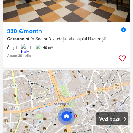
330 €/month
Garsoneiră
în Sector 3, Județul Municipiul București
1
1
40 m²
Acum 30+ zile
Vezi poza