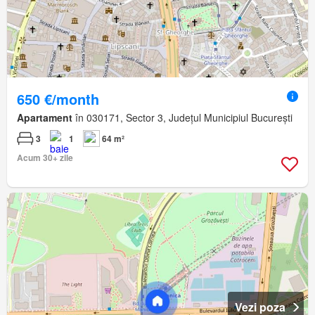
650 €/month
Apartament
în 030171, Sector 3, Județul Municipiul București
3
1
64 m²
Acum 30+ zile
Vezi poza