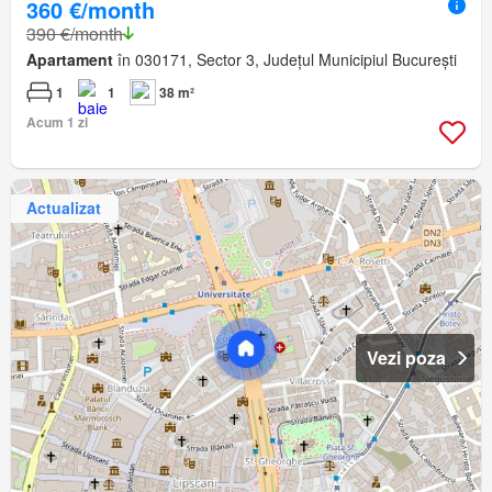
360 €/month
390 €/month
Apartament
în 030171, Sector 3, Județul Municipiul București
1
1
38 m²
Acum 1 zi
Actualizat
Vezi poza