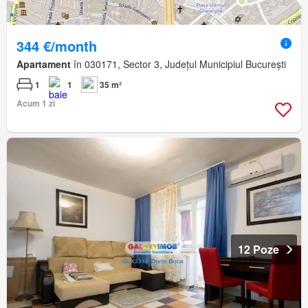
344 €/month
Apartament
în 030171, Sector 3, Județul Municipiul București
1
1
35 m²
Acum 1 zi
12 Poze