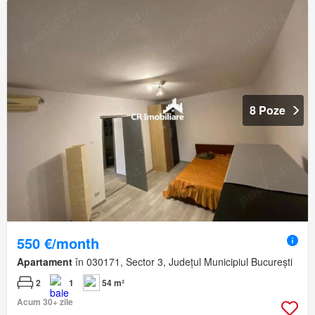
8 Poze
550 €/month
Apartament
în 030171, Sector 3, Județul Municipiul București
2
1
54 m²
Acum 30+ zile