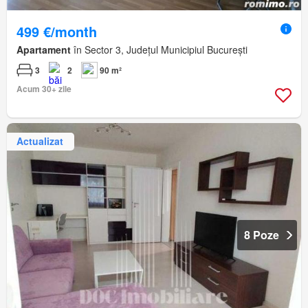
499 €/month
Apartament
în Sector 3, Județul Municipiul București
3
2
90 m²
Acum 30+ zile
Actualizat
8 Poze