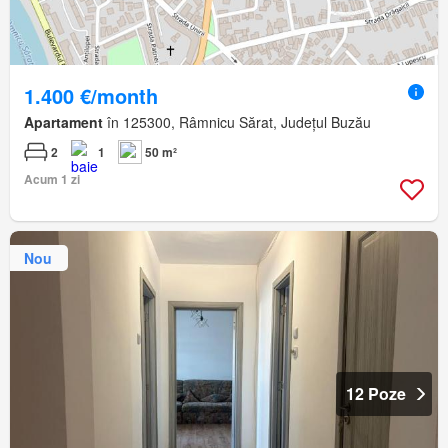
1.400 €/month
Apartament
în 125300, Râmnicu Sărat, Județul Buzău
2
1
50 m²
Acum 1 zi
Nou
12 Poze