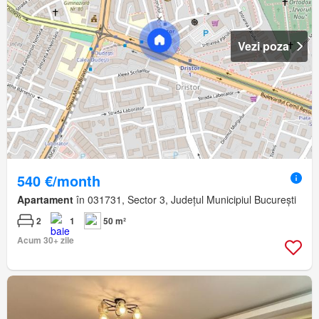
Vezi poza
540 €/month
Apartament
în 031731, Sector 3, Județul Municipiul București
2
1
50 m²
Acum 30+ zile