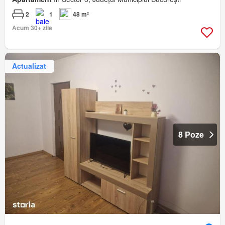
2
1
48 m²
Acum 30+ zile
Actualizat
8 Poze