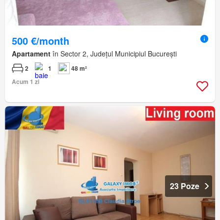
500 €/month
Apartament
în Sector 2, Județul Municipiul București
2
1
48 m²
Acum 1 zi
23 Poze