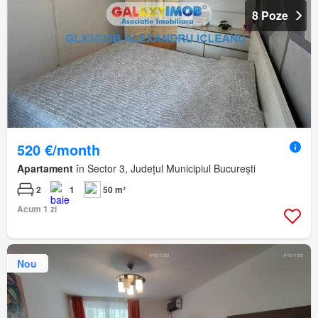
8 Poze
520 €/month
Apartament
în Sector 3, Județul Municipiul București
2
1
50 m²
Acum 1 zi
Nou