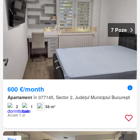
7 Poze
600 €/month
Apartament
în 077145, Sector 2, Județul Municipiul București
2
1
58 m²
Acum 1 zi
Nou