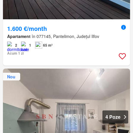
1.600 €/month
Apartament
în 077145, Pantelimon, Județul Ilfov
2
1
65 m²
Acum 1 zi
Nou
4 Poze