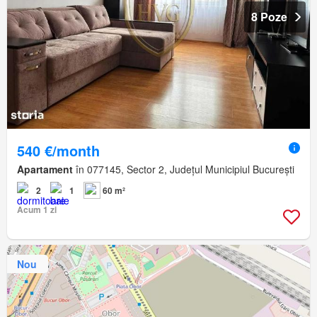
8 Poze
540 €/month
Apartament
în 077145, Sector 2, Județul Municipiul București
2
1
60 m²
Acum 1 zi
Nou