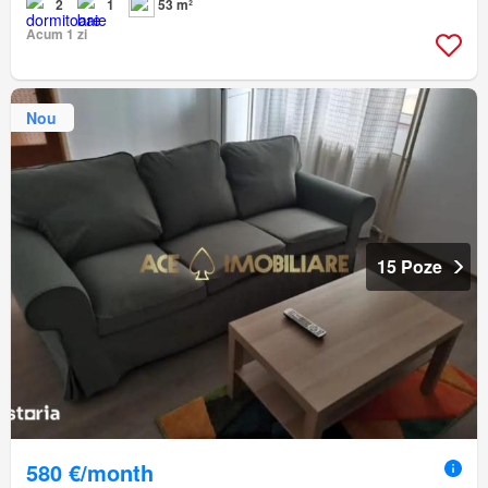
2
1
53 m²
Acum 1 zi
Nou
15 Poze
580 €/month