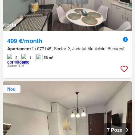
499 €/month
Apartament
în 077145, Sector 2, Județul Municipiul București
2
1
58 m²
Acum 1 zi
Nou
7 Poze