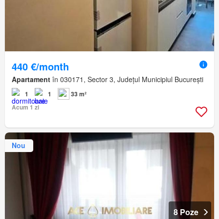
440 €/month
Apartament
în 030171, Sector 3, Județul Municipiul București
1
1
33 m²
Acum 1 zi
Nou
8 Poze