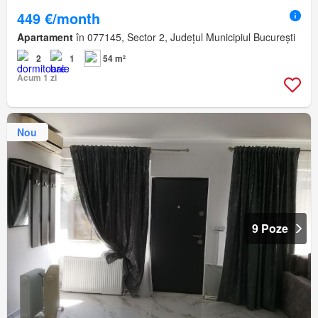
449 €/month
Apartament
în 077145, Sector 2, Județul Municipiul București
2
1
54 m²
Acum 1 zi
Nou
9 Poze