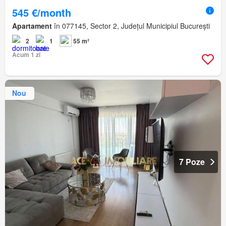
545 €/month
Apartament
în 077145, Sector 2, Județul Municipiul București
2
1
55 m²
Acum 1 zi
Nou
7 Poze