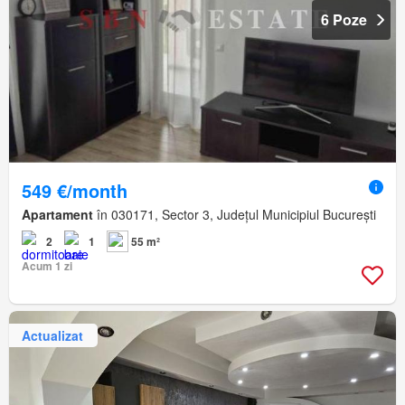
6 Poze
549 €/month
Apartament
în 030171, Sector 3, Județul Municipiul București
2
1
55 m²
Acum 1 zi
Actualizat