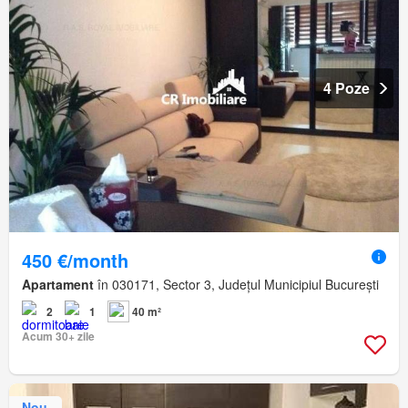
4 Poze
450 €/month
Apartament
în 030171, Sector 3, Județul Municipiul București
2
1
40 m²
Acum 30+ zile
Nou