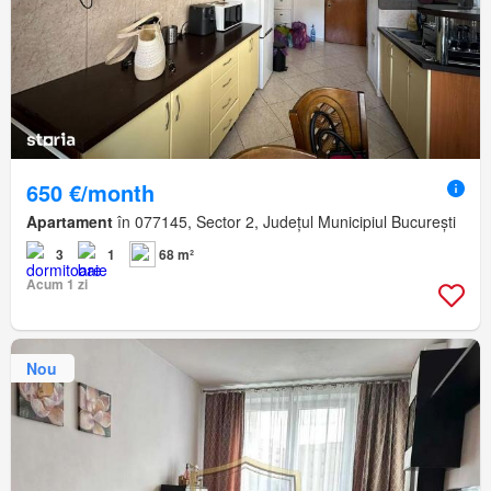
650 €/month
Apartament
în 077145, Sector 2, Județul Municipiul București
3
1
68 m²
Acum 1 zi
Nou