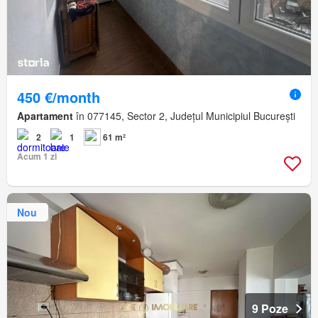
450 €/month
Apartament
în 077145, Sector 2, Județul Municipiul București
2
1
61 m²
Acum 1 zi
Nou
9 Poze