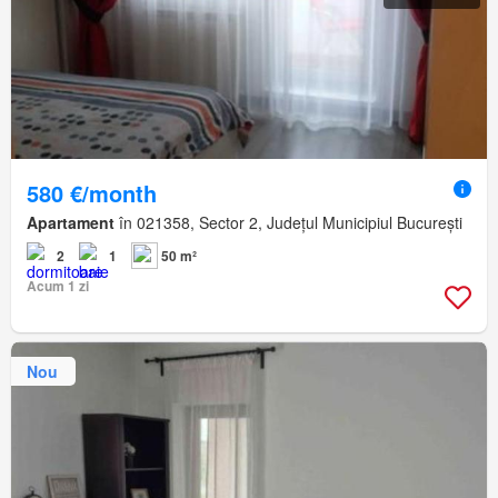
580 €/month
Apartament
în 021358, Sector 2, Județul Municipiul București
2
1
50 m²
Acum 1 zi
Nou