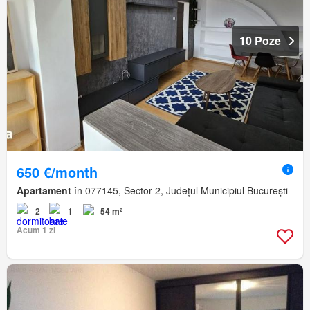
10 Poze
650 €/month
Apartament
în 077145, Sector 2, Județul Municipiul București
2
1
54 m²
Acum 1 zi