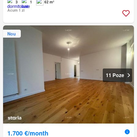
3
1
62 m²
Acum 1 zi
Nou
11 Poze
1.700 €/month