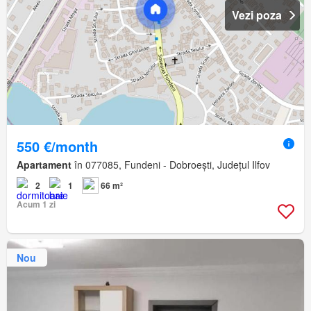
Vezi poza
550 €/month
Apartament
în 077085, Fundeni - Dobroești, Județul Ilfov
2
1
66 m²
Acum 1 zi
Nou