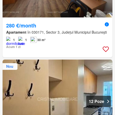
280 €/month
Apartament
în 030171, Sector 3, Județul Municipiul București
1
1
30 m²
Acum 1 zi
Nou
12 Poze