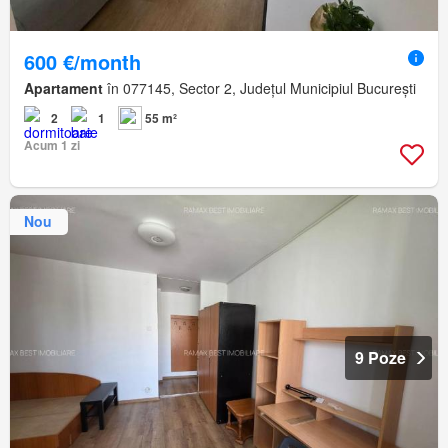
600 €/month
Apartament
în 077145, Sector 2, Județul Municipiul București
2
1
55 m²
Acum 1 zi
Nou
9 Poze