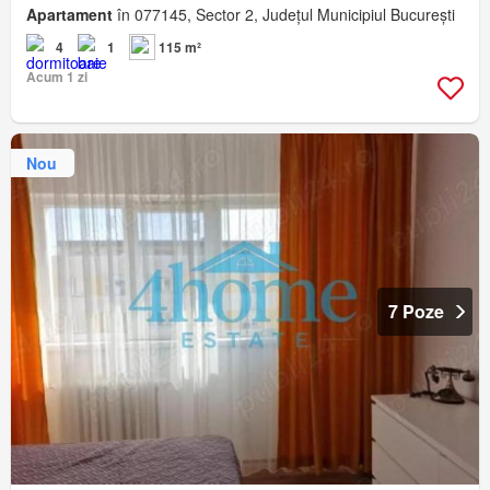
Apartament
în 077145, Sector 2, Județul Municipiul București
4
1
115 m²
Acum 1 zi
Nou
7 Poze