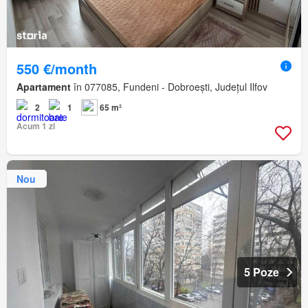
550 €/month
Apartament
în 077085, Fundeni - Dobroești, Județul Ilfov
2
1
65 m²
Acum 1 zi
Nou
5 Poze