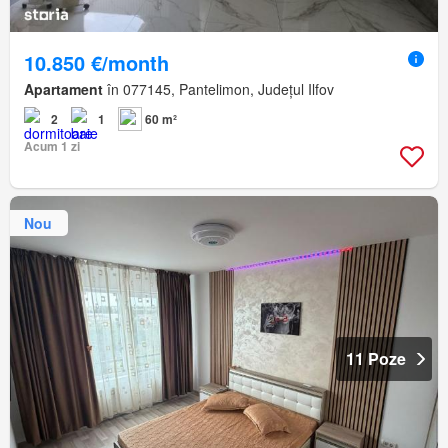
10.850 €/month
Apartament
în 077145, Pantelimon, Județul Ilfov
2
1
60 m²
Acum 1 zi
Nou
11 Poze