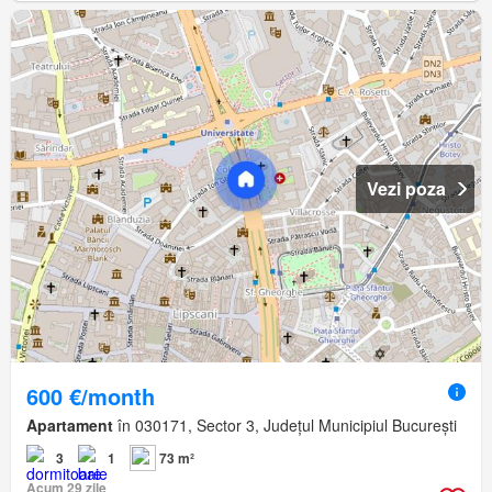
Vezi poza
600 €/month
Apartament
în 030171, Sector 3, Județul Municipiul București
3
1
73 m²
Acum 29 zile