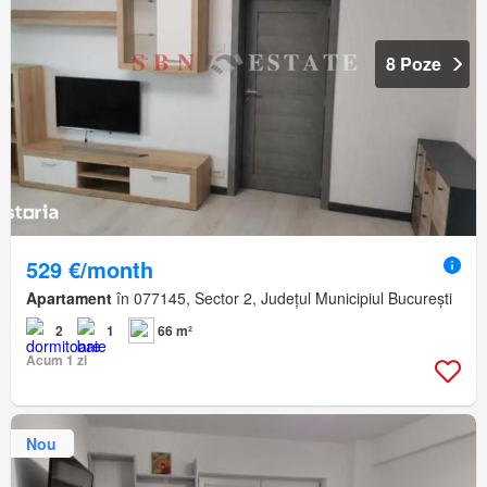
8 Poze
529 €/month
Apartament
în 077145, Sector 2, Județul Municipiul București
2
1
66 m²
Acum 1 zi
Nou