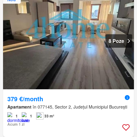
8 Poze
379 €/month
Apartament
în 077145, Sector 2, Județul Municipiul București
1
1
33 m²
Acum 1 zi