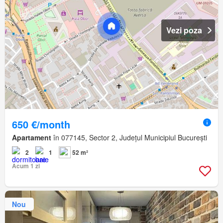
Vezi poza
650 €/month
Apartament
în 077145, Sector 2, Județul Municipiul București
2
1
52 m²
Acum 1 zi
Nou