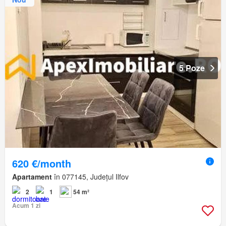
5 Poze
620 €/month
Apartament
în 077145, Județul Ilfov
2
1
54 m²
Acum 1 zi