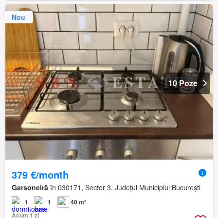
Nou
10 Poze
379 €/month
Garsoneiră
în 030171, Sector 3, Județul Municipiul București
1
1
40 m²
Acum 1 zi