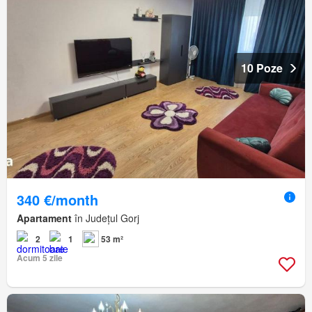
10 Poze
340 €/month
Apartament
în Județul Gorj
2
1
53 m²
Acum 5 zile