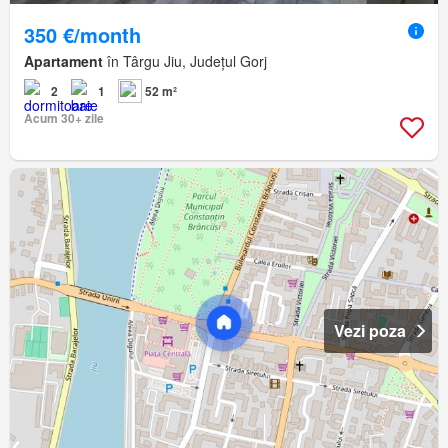
350 €/month
Apartament
în Târgu Jiu, Județul Gorj
2
1
52 m²
Acum 30+ zile
Vezi poza