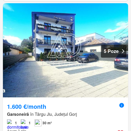
5 Poze
1.600 €/month
Garsoneiră
în Târgu Jiu, Județul Gorj
1
1
30 m²
Acum 3 zile