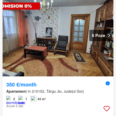
6 Poze
350 €/month
Apartament
în 210152, Târgu Jiu, Județul Gorj
2
1
45 m²
Acum 5 zile