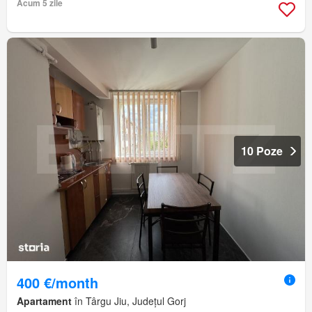
Acum 5 zile
10 Poze
400 €/month
Apartament
în Târgu Jiu, Județul Gorj