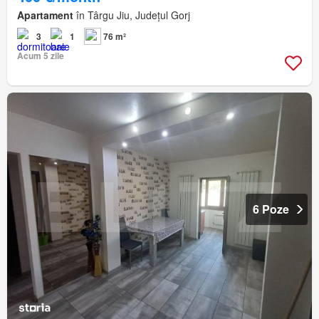
Apartament
în Târgu Jiu, Județul Gorj
3
1
76 m²
Acum 5 zile
6 Poze