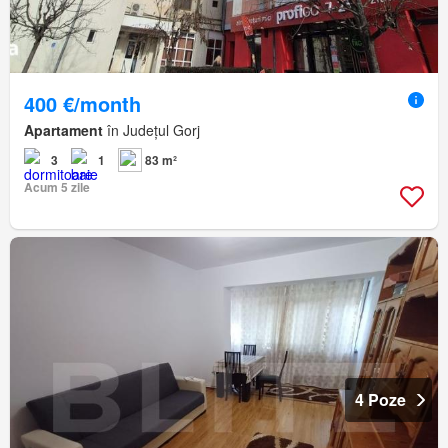
400 €/month
Apartament
în Județul Gorj
3
1
83 m²
Acum 5 zile
4 Poze