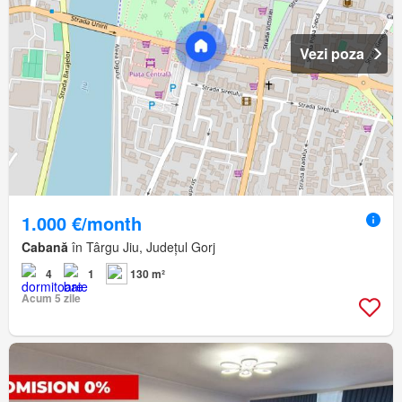
Vezi poza
1.000 €/month
Cabană
în Târgu Jiu, Județul Gorj
4
1
130 m²
Acum 5 zile