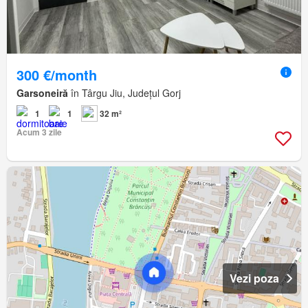
300 €/month
Garsoneiră
în Târgu Jiu, Județul Gorj
1
1
32 m²
Acum 3 zile
Vezi poza