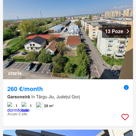
13 Poze
260 €/month
Garsoneiră
în Târgu Jiu, Județul Gorj
1
1
28 m²
Acum 3 zile