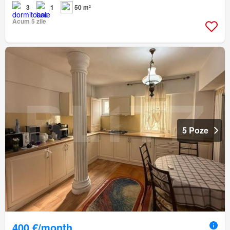
3
1
50 m²
Acum 5 zile
5 Poze
400 €/month