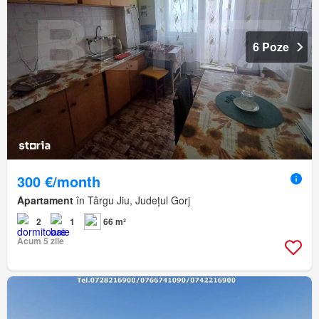
6 Poze
300 €/month
Apartament
în Târgu Jiu, Județul Gorj
2
1
66 m²
Acum 5 zile