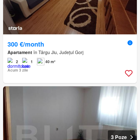
300 €/month
Apartament
în Târgu Jiu, Județul Gorj
2
1
40 m²
Acum 3 zile
3 Poze