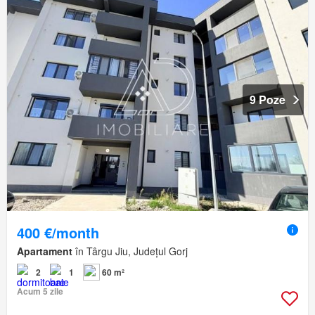
9 Poze
400 €/month
Apartament
în Târgu Jiu, Județul Gorj
2
1
60 m²
Acum 5 zile