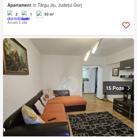
Apartament
în Târgu Jiu, Județul Gorj
2
1
50 m²
Acum 5 zile
15 Poze