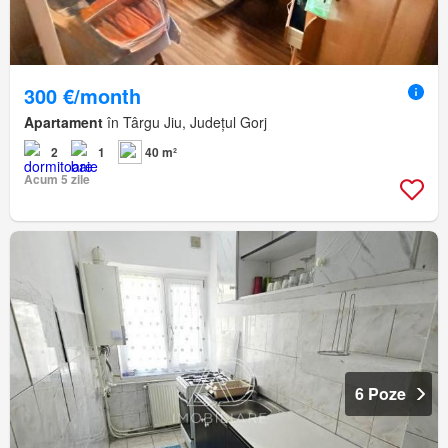
300 €/month
Apartament
în Târgu Jiu, Județul Gorj
2
1
40 m²
Acum 5 zile
6 Poze