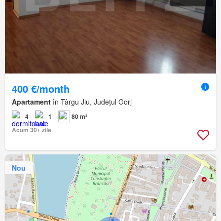
400 €/month
Apartament
în Târgu Jiu, Județul Gorj
4
1
80 m²
Acum 30+ zile
Nou