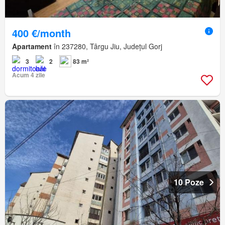
400 €/month
Apartament
în 237280, Târgu Jiu, Județul Gorj
3
2
83 m²
Acum 4 zile
10 Poze