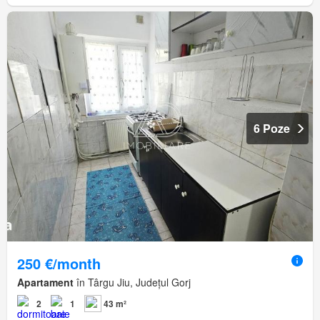
6 Poze
250 €/month
Apartament
în Târgu Jiu, Județul Gorj
2
1
43 m²