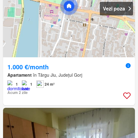
Vezi poza
1.000 €/month
Apartament
în Târgu Jiu, Județul Gorj
1
1
24 m²
Acum 2 zile