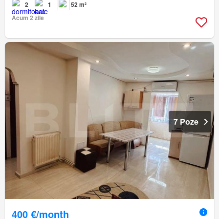
2
1
52 m²
Acum 2 zile
7 Poze
400 €/month