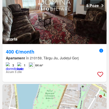
8 Poze
400 €/month
Apartament
în 210159, Târgu Jiu, Județul Gorj
3
1
64 m²
Acum 5 zile