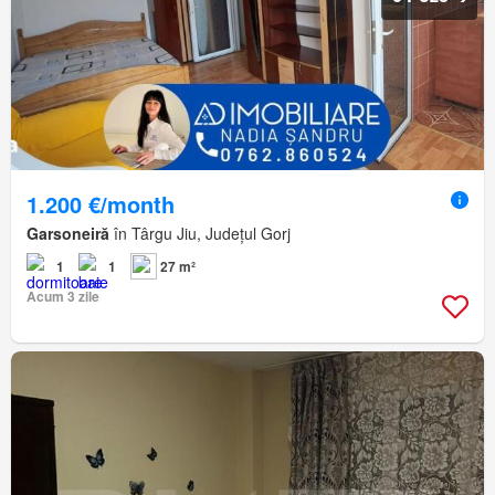
1.200 €/month
Garsoneiră
în Târgu Jiu, Județul Gorj
1
1
27 m²
Acum 3 zile