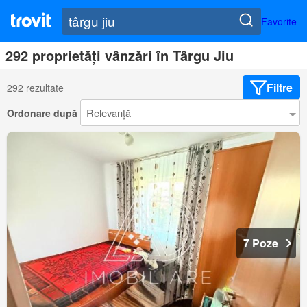
Favorite
292 proprietăți vânzări în Târgu Jiu
Filtre
292 rezultate
Ordonare după
7 Poze