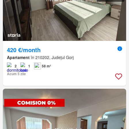
420 €/month
Apartament
în 210202, Județul Gorj
2
1
58 m²
Acum 5 zile