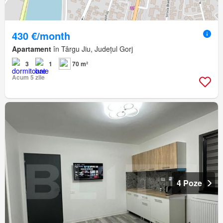
430 €/month
Apartament
în Târgu Jiu, Județul Gorj
3
1
70 m²
Acum 5 zile
4 Poze