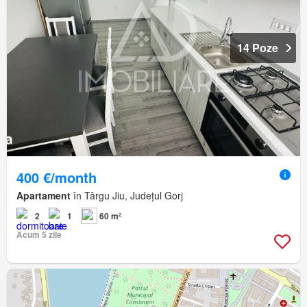
14 Poze
400 €/month
Apartament
în Târgu Jiu, Județul Gorj
2
1
60 m²
Acum 5 zile