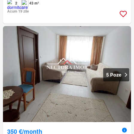
2
43 m²
Acum 19 zile
5 Poze
350 €/month