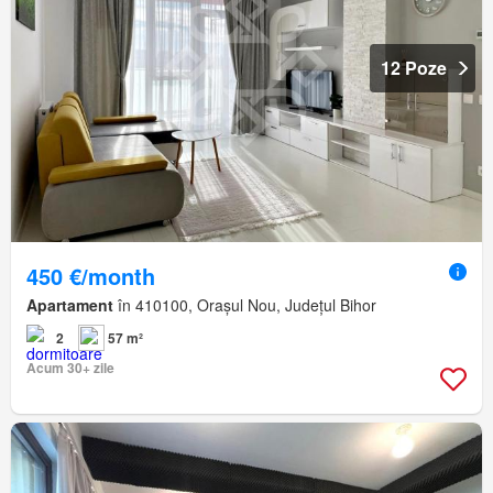
12 Poze
450 €/month
Apartament
în 410100, Orașul Nou, Județul Bihor
2
57 m²
Acum 30+ zile