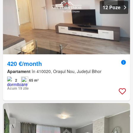
12 Poze
420 €/month
Apartament
în 410020, Orașul Nou, Județul Bihor
2
65 m²
Acum 19 zile