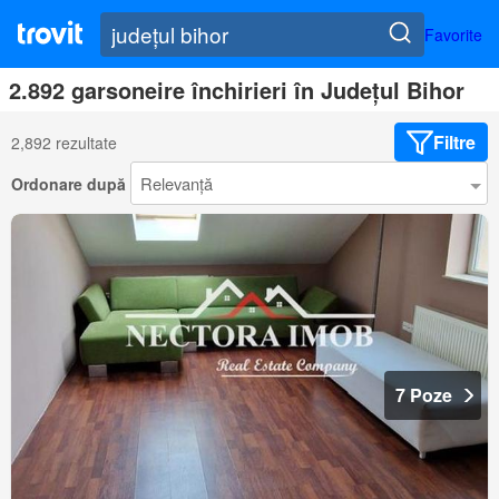
Favorite
2.892 garsoneire închirieri în Județul Bihor
Filtre
2,892 rezultate
Ordonare după
7 Poze