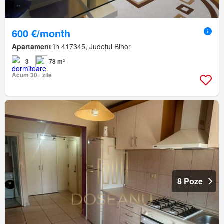
600 €/month
Apartament
în 417345, Județul Bihor
3
78 m²
Acum 30+ zile
8 Poze