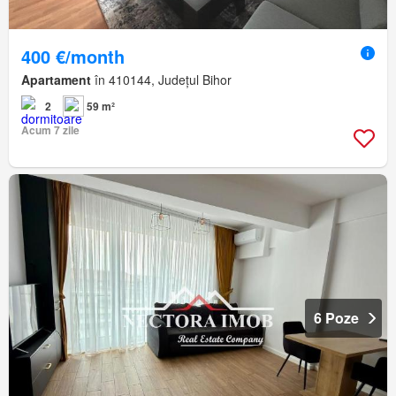
400 €/month
Apartament
în 410144, Județul Bihor
2
59 m²
Acum 7 zile
6 Poze