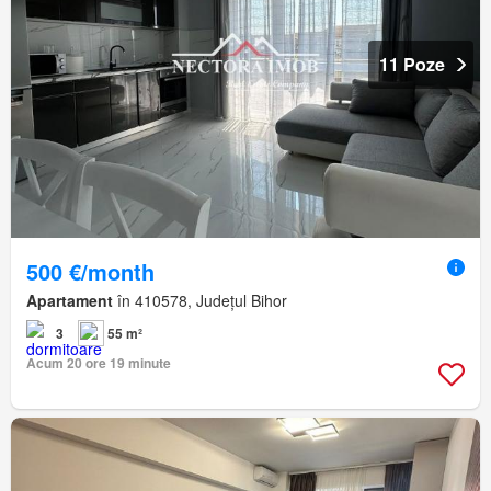
11 Poze
500 €/month
Apartament
în 410578, Județul Bihor
3
55 m²
Acum 20 ore 19 minute