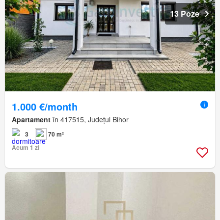
13 Poze
1.000 €/month
Apartament
în 417515, Județul Bihor
3
70 m²
Acum 1 zi