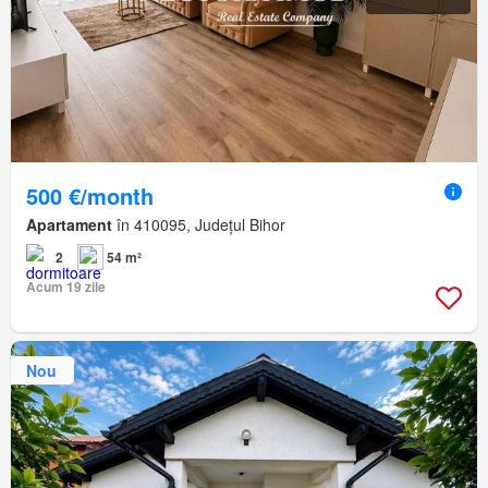
500 €/month
Apartament
în 410095, Județul Bihor
2
54 m²
Acum 19 zile
Nou