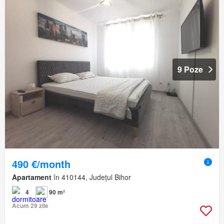
9 Poze
490 €/month
Apartament
în 410144, Județul Bihor
4
90 m²
Acum 29 zile