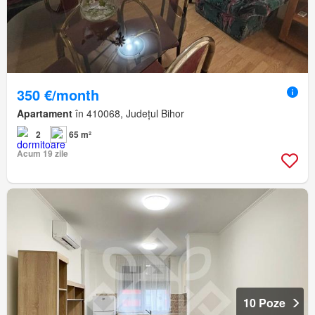
350 €/month
Apartament
în 410068, Județul Bihor
2
65 m²
Acum 19 zile
10 Poze