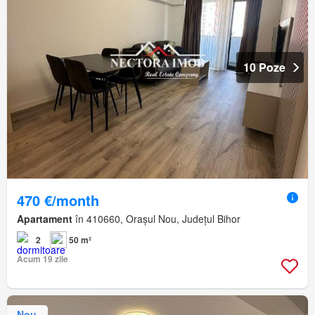
10 Poze
470 €/month
Apartament
în 410660, Orașul Nou, Județul Bihor
2
50 m²
Acum 19 zile
Nou