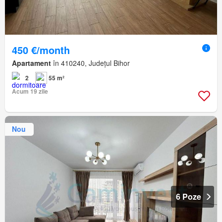
450 €/month
Apartament
în 410240, Județul Bihor
2
55 m²
Acum 19 zile
Nou
6 Poze