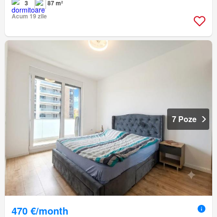
3
87 m²
Acum 19 zile
7 Poze
470 €/month