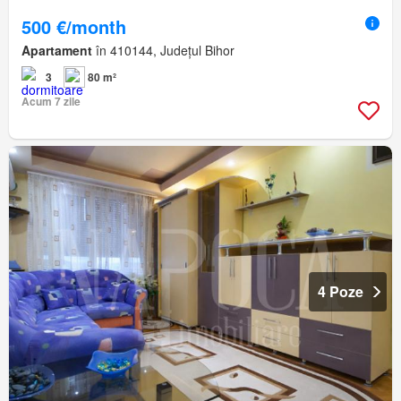
500 €/month
Apartament
în 410144, Județul Bihor
3
80 m²
Acum 7 zile
4 Poze