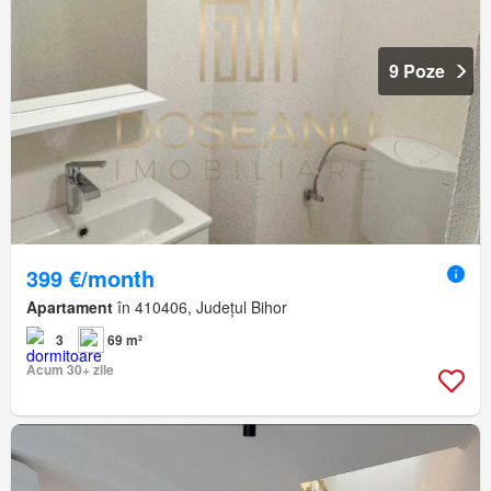
9 Poze
399 €/month
Apartament
în 410406, Județul Bihor
3
69 m²
Acum 30+ zile