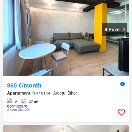
8 Poze
360 €/month
Apartament
în 410144, Județul Bihor
2
37 m²
Acum 30+ zile