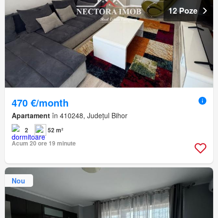
12 Poze
470 €/month
Apartament
în 410248, Județul Bihor
2
52 m²
Acum 20 ore 19 minute
Nou