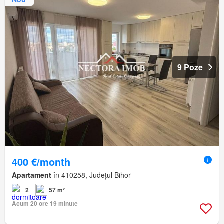
9 Poze
400 €/month
Apartament
în 410258, Județul Bihor
2
57 m²
Acum 20 ore 19 minute