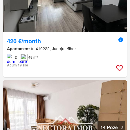
420 €/month
Apartament
în 410222, Județul Bihor
2
48 m²
Acum 19 zile
14 Poze