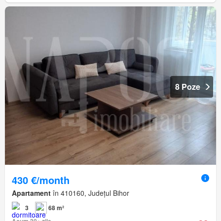
8 Poze
430 €/month
Apartament
în 410160, Județul Bihor
3
68 m²
Acum 30+ zile