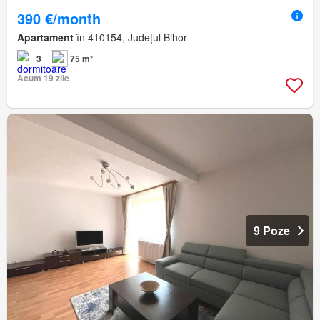
390 €/month
Apartament
în 410154, Județul Bihor
3
75 m²
Acum 19 zile
9 Poze