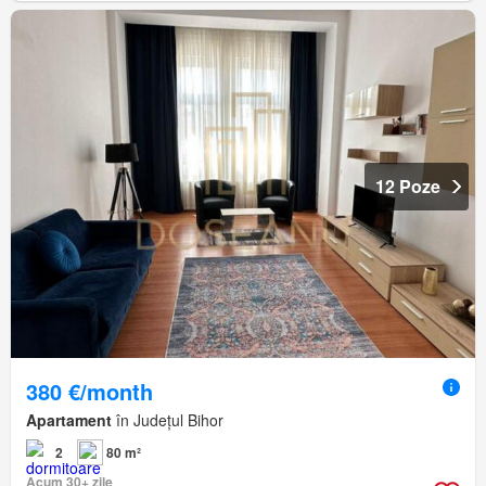
12 Poze
380 €/month
Apartament
în Județul Bihor
2
80 m²
Acum 30+ zile