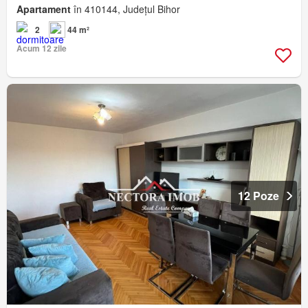
Apartament
în 410144, Județul Bihor
2
44 m²
Acum 12 zile
12 Poze