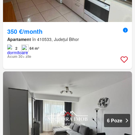
350 €/month
Apartament
în 410533, Județul Bihor
2
64 m²
Acum 30+ zile
6 Poze