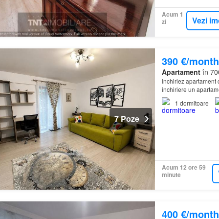
Acum 1
Vezi im
zi
390 €/month
Apartament
în 700
Inchiriez apartament 
inchiriere un apartam
zona Nicolina - Selg
1
dormitoare
7 Poze
Acum 12 ore 59
minute
400 €/month