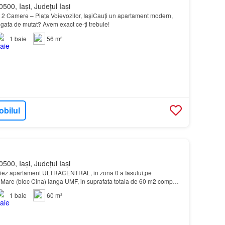
500, Iași, Județul Iași
 2 Camere – Piața Voievozilor, IașiCauți un apartament modern,
 gata de mutat? Avem exact ce-ți trebuie!
1
baie
56 m²
obilul
500, Iași, Județul Iași
iriez apartament ULTRACENTRAL, in zona 0 a Iasului,pe
 Mare (bloc Cina) langa UMF, in suprafata totala de 60 m2 compus
4 m2 + un living, bucatarie si baie, renovat…
1
baie
60 m²