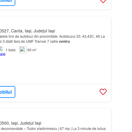
527, Canta, Iași, Județul Iași
lele linii de autobuz din proximitate: Autobuzul 20, 43,43C, 46 La
si 3 statii fara de UMF Tranvai 7 catre
centru
1
baie
60 m²
obilul
500, Iași, Județul Iași
decomandate – Tudor vladimirescu | 67 mp | La 3 minute de Iulius