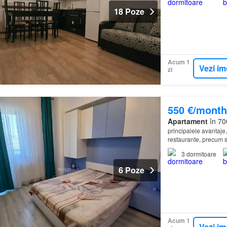
18 Poze
Acum 1
Vezi im
zi
550 €/month
Apartament
în 700
principalele avantaje
restaurante, precum si
3
dormitoare
6 Poze
Acum 1
Vezi im