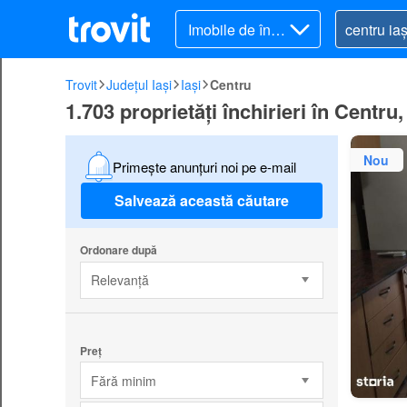
Imobile de închi
riat
Trovit
Județul Iași
Iași
Centru
1.703 proprietăți închirieri în Centru,
Nou
Primește anunțuri noi pe e-mail
Salvează această căutare
Ordonare după
Relevanță
Preț
Fără minim