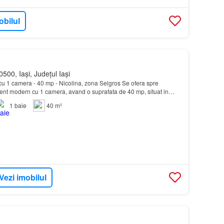
obilul
500, Iași, Județul Iași
cu 1 camera - 40 mp - Nicolina, zona Selgros Se ofera spre
ent modern cu 1 camera, avand o suprafata de 40 mp, situat in
ros…
1
baie
40 m²
Vezi imobilul