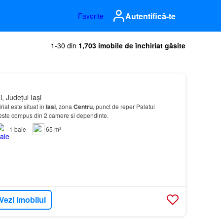
Autentifică-te
Favorite
1-30 din
1,703 imobile de închiriat găsite
i, Județul Iași
iat este situat in
Iasi
, zona
Centru
, punct de reper Palatul
i este compus din 2 camere si dependinte.
1
baie
65 m²
Vezi imobilul