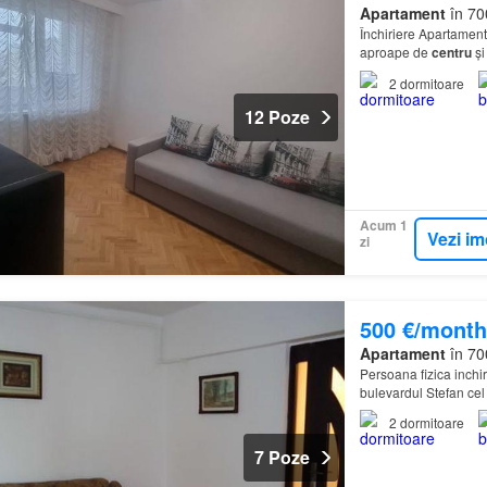
Apartament
în 700
Închiriere Apartament
aproape de
centru
și
2
dormitoare
12 Poze
Acum 1
Vezi im
zi
500 €/month
Apartament
în 700
Persoana fizica inch
bulevardul Stefan cel
din 2 dormitoare de 1
2
dormitoare
7 Poze