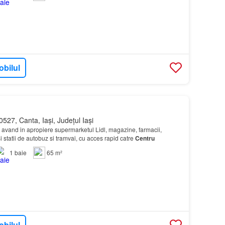
obilul
527, Canta, Iași, Județul Iași
, avand in apropiere supermarketul Lidl, magazine, farmacii,
 statii de autobuz si tramvai, cu acces rapid catre
Centru
1
baie
65 m²
obilul