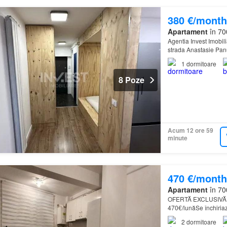
380 €/month
Apartament
în 700
Agentia Invest Imobili
strada Anastasie Panu
Universitatea de Med
1
dormitoare
8 Poze
Acum 12 ore 59
minute
470 €/month
Apartament
în 700
OFERTĂ EXCLUSIVĂ:Ap
470€/lunăSe închiriaz
pentru cuplu sau fam
2
dormitoare