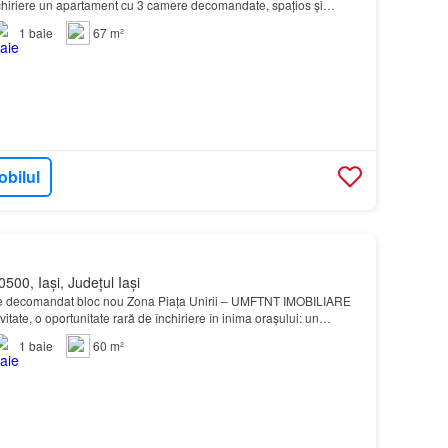
chiriere un apartament cu 3 camere decomandate, spațios și
at înt…
1
baie
67 m²
obilul
500, Iași, Județul Iași
 decomandat bloc nou Zona Piața Unirii – UMFTNT IMOBILIARE
vitate, o oportunitate rară de închiriere în inima orașului: un
e situat într-un imobil nou (construcți…
1
baie
60 m²