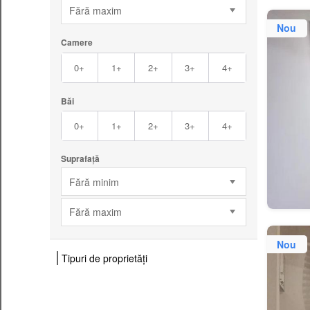
Fără maxim
Nou
Camere
0+
1+
2+
3+
4+
Băi
0+
1+
2+
3+
4+
Suprafață
Fără minim
Fără maxim
Nou
Tipuri de proprietăți