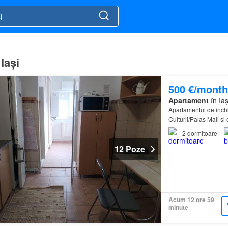
 Iași
500 €/month
Apartament
în Iaș
Apartamentul de inchir
Culturii/Palas Mall s
2
dormitoare
12 Poze
Acum 12 ore 59
minute