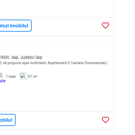
Vezi imobilul
500, Iași, Județul Iași
vă propune spre închiriere: Apartament 2 Camere Decomandat |
1
baie
57 m²
obilul