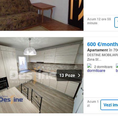
Acum 12 ore 59
minute
600 €/month
Apartament
în 700
DESTINE IMOBILIARE 
Zona Sf…
2
dormitoare
13 Poze
Acum 1
Vezi im
zi