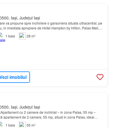
500, Iași, Județul Iași
are va propune spre inchiriere o garsoniera situata ultracentral, pe
, in imediata apropiere de Hotel Hampton by Hilton, Palas Mall,
icina si Farmacie, mijloace d…
1
baie
28 m²
Vezi imobilul
500, Iași, Județul Iași
artament cu 2 camere de închiriat – în zona Palas, 55 mp –
ă apartament de 2 camere, 55 mp, situat în zona Palas, ideal
ilie…
1
baie
55 m²