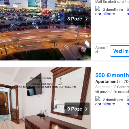
Mall Se oferă spre în
complet renovat, situ
3
dormitoare
8 Poze
Acum 1
Vezi im
zi
500 €/month
Apartament
în 700
Apartament 2 Camere
vă prezintă, în exclusi
apartament de 2 camer
2
dormitoare
9 Poze