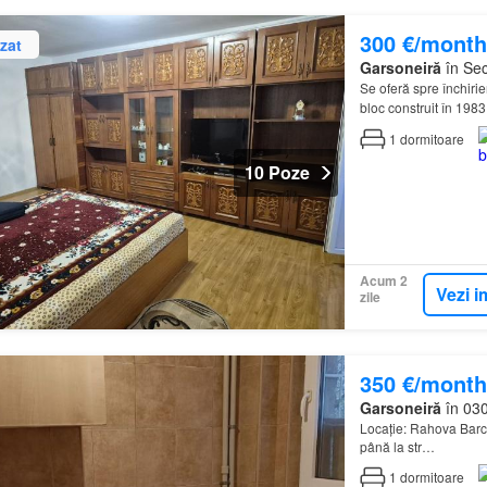
300 €/month
zat
Garsoneiră
în Sec
Se oferă spre închiri
bloc construit în 198
1
dormitoare
10 Poze
Acum 2
Vezi i
zile
350 €/month
Garsoneiră
în 030
Locație: Rahova Barca
până la str…
1
dormitoare