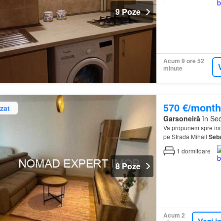
9 Poze
Acum 9 ore 52
minute
570 €/month
zat
Garsoneiră
în Sec
Va propunem spre inc
pe Strada Mihail
Seba
1
dormitoare
8 Poze
Acum 2