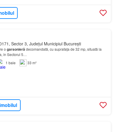
mobilul
171, Sector 3, Județul Municipiul București
ere o
garsonieră
decomandată, cu suprafața de 32 mp, situată la
ta, în Sectorul 5…
1
baie
33 m²
imobilul