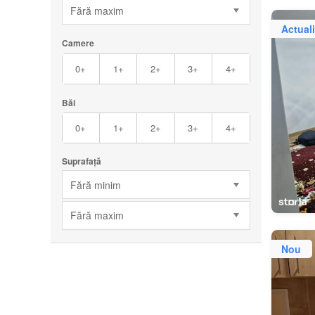
Fără maxim
Actuali
Camere
0+
1+
2+
3+
4+
Băi
0+
1+
2+
3+
4+
Suprafață
Fără minim
Fără maxim
Nou