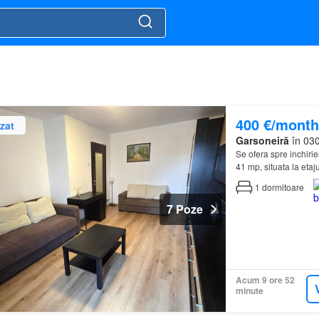
400 €/month
zat
Garsoneiră
în 030
Se ofera spre inchiri
41 mp, situata la etaj
strada Novaci, chiar 
1
dormitoare
7 Poze
Acum 9 ore 52
minute