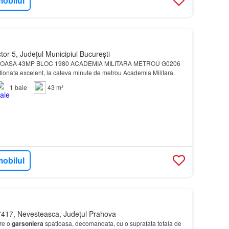
mobilul
tor 5, Județul Municipiul București
OASA 43MP BLOC 1980 ACADEMIA MILITARA METROU G0206
tionata excelent, la cateva minute de metrou Academia Militara.
1
baie
43 m²
mobilul
417, Nevesteasca, Județul Prahova
ere o
garsoniera
spatioasa, decomandata, cu o suprafata totala de