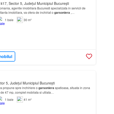
417, Sector 5, Județul Municipiul București
mania, agentie imobiliara Bucuresti specializata in servicii de
tanta imobiliara, va ofera de inchiriat o
garsoniera
,
uata in zona
Sebastian
, una dintre cele mai…
1
baie
30 m²
mobilul
tor 5, Județul Municipiul București
a propune spre inchiriere o
garsoniera
spatioasa, situata in zona
 de 47 mp, complet mobilata si utilata…
1
baie
41 m²