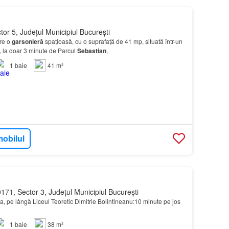
tor 5, Județul Municipiul București
ere o
garsonieră
spațioasă, cu o suprafață de 41 mp, situată într-un
3, la doar 3 minute de Parcul
Sebastian
,
1
baie
41 m²
mobilul
171, Sector 3, Județul Municipiul București
, pe lângă Liceul Teoretic Dimitrie Bolintineanu:10 minute pe jos
1
baie
38 m²