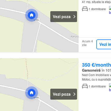
41 mp, situata la etaj
strada Novaci, chiar 
1
dormitoare
Vezi poza
Acum 4
Vezi i
zile
350 €/month
Garsoneiră
în 107
Ned Com Imobiliare v
Motoc, cu o suprafață
1
dormitoare
Vezi poza