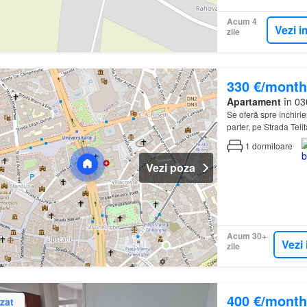
Acum 4
Vezi i
zile
330 €/month
Apartament
în 030
Se oferă spre închiri
parter, pe Strada Teli
1
dormitoare
Vezi poza
Acum 30+
Vezi 
zile
400 €/month
zat