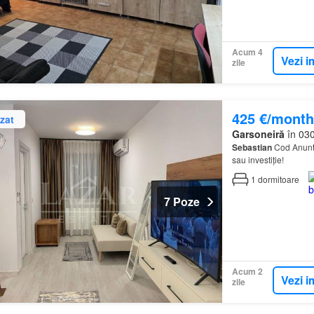
Acum 4
Vezi i
zile
425 €/month
zat
Garsoneiră
în 030
Sebastian
Cod Anunt:
sau investiție!
1
dormitoare
7 Poze
Acum 2
Vezi i
zile