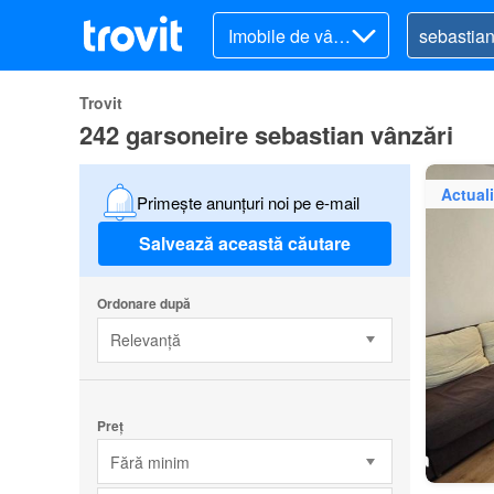
Imobile de vânz
are
Trovit
242 garsoneire sebastian vânzări
Actuali
Primește anunțuri noi pe e-mail
Salvează această căutare
Ordonare după
Relevanță
Preț
Fără minim