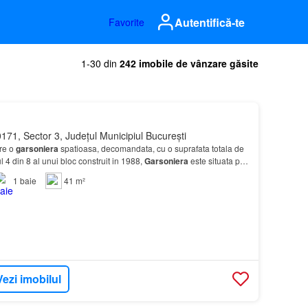
Autentifică-te
Favorite
1-30 din
242 imobile de vânzare găsite
171, Sector 3, Județul Municipiul București
ere o
garsoniera
spatioasa, decomandata, cu o suprafata totala de
ul 4 din 8 al unui bloc construit in 1988,
Garsoniera
este situata pe
langa Parcul
Sebastian
, v…
1
baie
41 m²
Vezi imobilul