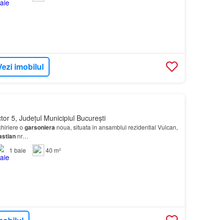
Vezi imobilul
tor 5, Județul Municipiul București
hiriere o
garsoniera
noua, situata in ansamblul rezidential Vulcan,
stian
nr…
1
baie
40 m²