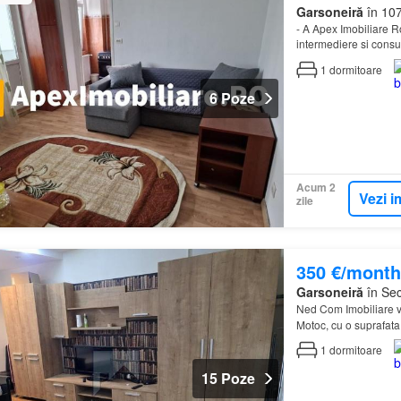
Garsoneiră
în 107
- A Apex Imobiliare Ro
intermediere si consul
semidecomandat, sit
1
dormitoare
6 Poze
Acum 2
Vezi i
zile
350 €/month
Garsoneiră
în Sec
Ned Com Imobiliare v
Motoc, cu o suprafata
1
dormitoare
15 Poze