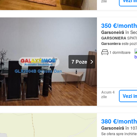
Vezi i
zile
350 €/month
Garsoneiră
în Sec
GARSONIERA
SPATI
Garsoniera
este pozi
1
dormitoare
7 Poze
Acum 4
Vezi i
zile
380 €/month
Garsoneiră
în 107
Se ofera spre inchiri