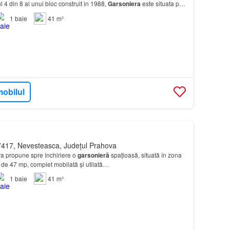
ul 4 din 8 al unui bloc construit in 1988,
Garsoniera
este situata pe
langa Parcul
Sebastian
, v…
1
baie
41 m²
mobilul
417, Nevesteasca, Județul Prahova
a propune spre închiriere o
garsonieră
spațioasă, situată în zona
 de 47 mp, complet mobilată și utilată…
1
baie
41 m²