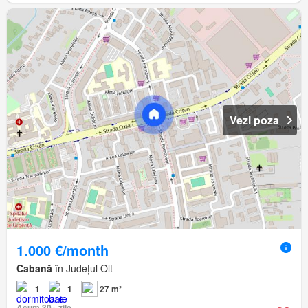
Vezi poza
1.000 €/month
Cabană
în Județul Olt
1
1
27 m²
Acum 30+ zile