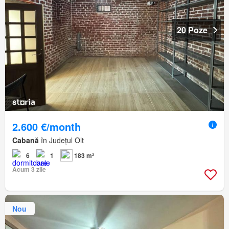
20 Poze
2.600 €/month
Cabană
în Județul Olt
6
1
183 m²
Acum 3 zile
Nou