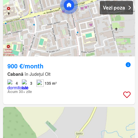
Vezi poza
900 €/month
Cabană
în Județul Olt
4
3
135 m²
Acum 30+ zile