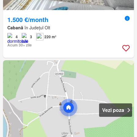
1.500 €/month
Cabană
în Județul Olt
4
3
220 m²
Acum 30+ zile
Vezi poza