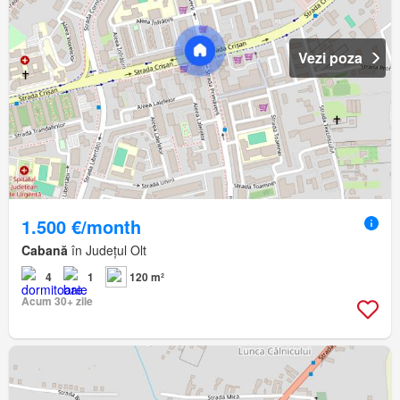
Vezi poza
1.500 €/month
Cabană
în Județul Olt
4
1
120 m²
Acum 30+ zile