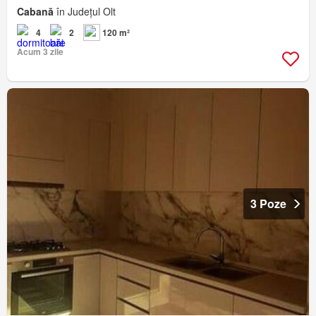
Cabană
în Județul Olt
4
2
120 m²
Acum 3 zile
3 Poze