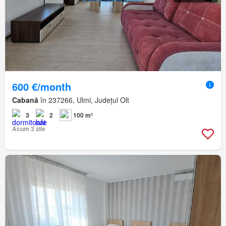
600 €/month
Cabană
în 237266, Ulmi, Județul Olt
3
2
100 m²
Acum 3 zile