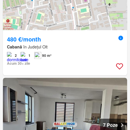
480 €/month
Cabană
în Județul Olt
2
1
90 m²
Acum 30+ zile
7 Poze