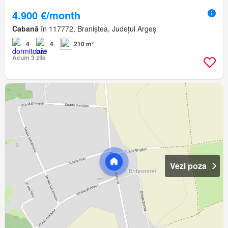
4.900 €/month
Cabană
în 117772, Braniștea, Județul Argeș
4
4
210 m²
Acum 3 zile
Vezi poza