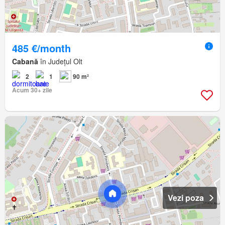
485 €/month
Cabană
în Județul Olt
2
1
90 m²
Acum 30+ zile
Vezi poza