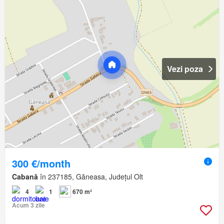
Vezi poza
300 €/month
Cabană
în 237185, Găneasa, Județul Olt
4
1
670 m²
Acum 3 zile