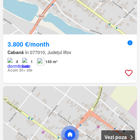
3.800 €/month
Cabană
în 077010, Județul Ilfov
4
1
145 m²
Acum 30+ zile
Vezi poza