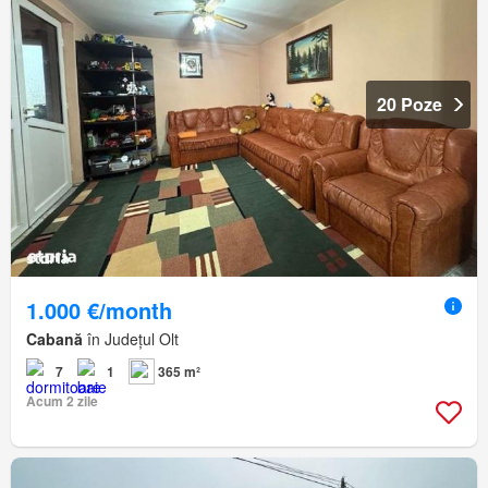
20 Poze
1.000 €/month
Cabană
în Județul Olt
7
1
365 m²
Acum 2 zile