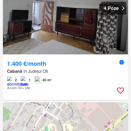
4 Poze
1.400 €/month
Cabană
în Județul Olt
2
1
40 m²
Acum 30+ zile