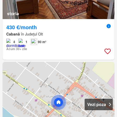
430 €/month
Cabană
în Județul Olt
4
1
90 m²
Acum 30+ zile
Vezi poza