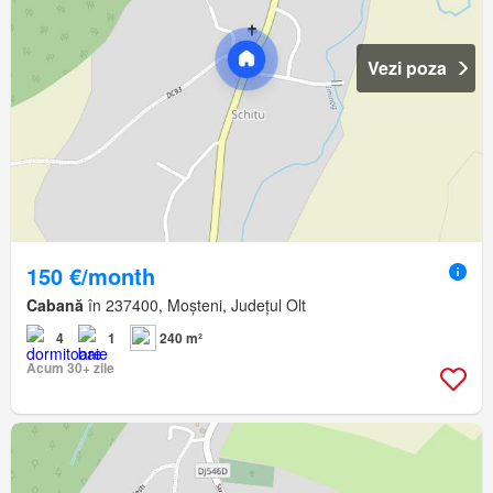
Vezi poza
150 €/month
Cabană
în 237400, Moșteni, Județul Olt
4
1
240 m²
Acum 30+ zile