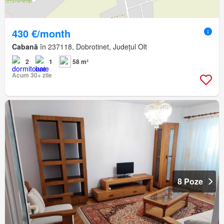
430 €/month
Cabană
în 237118, Dobrotinet, Județul Olt
2
1
58 m²
Acum 30+ zile
8 Poze