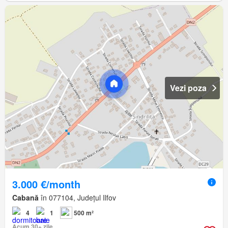
Vezi poza
3.000 €/month
Cabană
în 077104, Județul Ilfov
4
1
500 m²
Acum 30+ zile