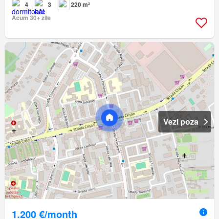
4
3
220 m²
Acum 30+ zile
Vezi poza
1.200 €/month