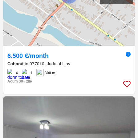
6.500 €/month
Cabană
în 077010, Județul Ilfov
4
1
300 m²
Acum 30+ zile