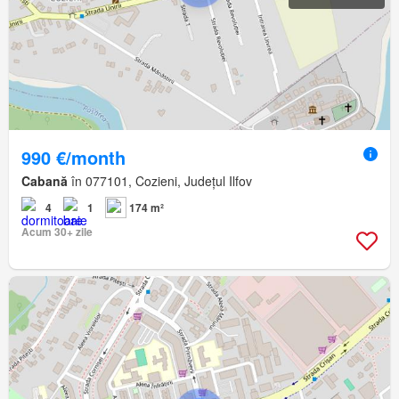
990 €/month
Cabană
în 077101, Cozieni, Județul Ilfov
4
1
174 m²
Acum 30+ zile