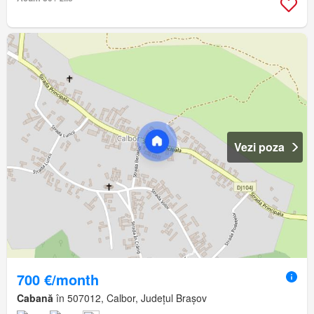
Vezi poza
700 €/month
Cabană
în 507012, Calbor, Județul Brașov