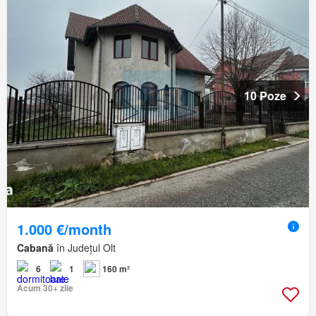
10 Poze
1.000 €/month
Cabană
în Județul Olt
6
1
160 m²
Acum 30+ zile