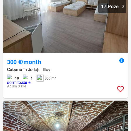
17 Poze
300 €/month
Cabană
în Județul Ilfov
10
1
500 m²
Acum 3 zile