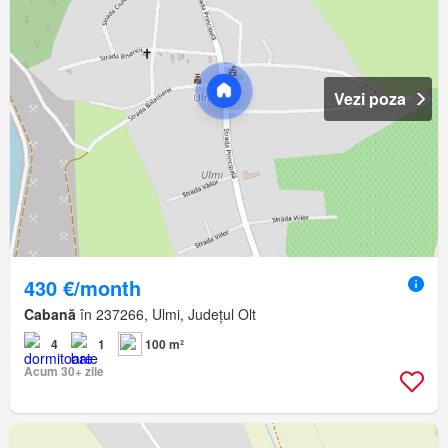
Vezi poza
430 €/month
Cabană
în 237266, Ulmi, Județul Olt
4
1
100 m²
Acum 30+ zile