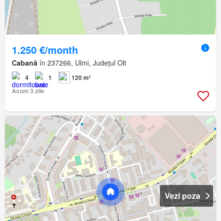
1.250 €/month
Cabană
în 237266, Ulmi, Județul Olt
4
1
120 m²
Acum 3 zile
Vezi poza