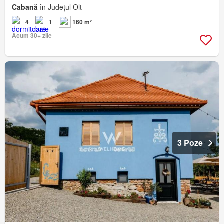
Cabană
în Județul Olt
4
1
160 m²
Acum 30+ zile
3 Poze