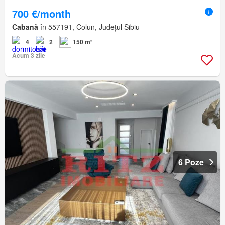
700 €/month
Cabană
în 557191, Colun, Județul Sibiu
4
2
150 m²
Acum 3 zile
6 Poze