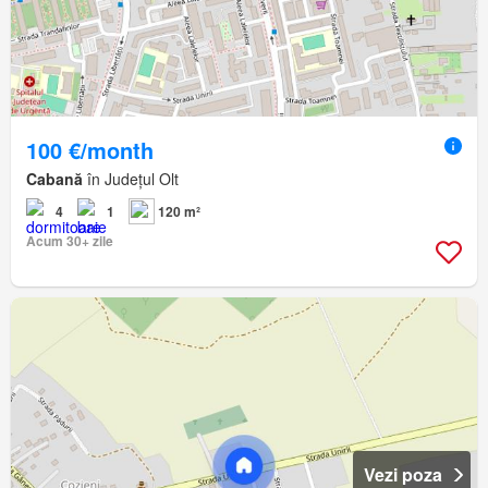
100 €/month
Cabană
în Județul Olt
4
1
120 m²
Acum 30+ zile
Vezi poza