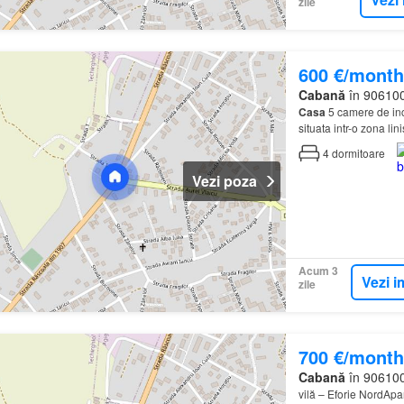
zile
600 €/month
Cabană
în 906100
Casa
5 camere de inch
situata intr-o zona lin
4
dormitoare
Vezi poza
Acum 3
Vezi i
zile
700 €/month
Cabană
în 906100
vilă – Eforie NordApar