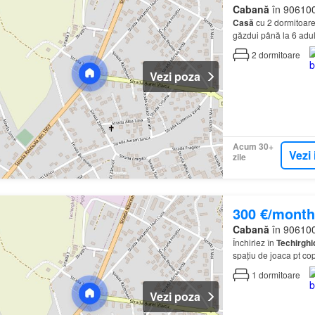
Cabană
în 906100
Casă
cu 2 dormitoare,
găzdui până la 6 adulț
2
dormitoare
Vezi poza
Acum 30+
Vezi 
zile
300 €/month
Cabană
în 906100
Închiriez în
Techirghi
spațiu de joaca pt cop
1
dormitoare
Vezi poza