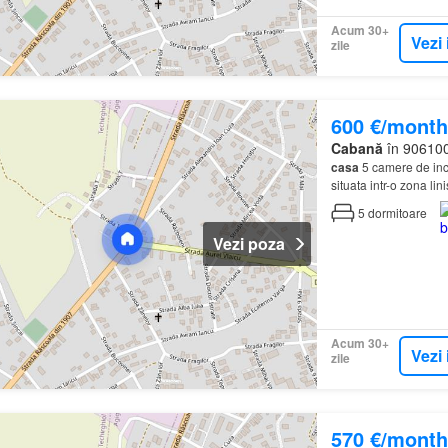
Acum 30+
Vezi 
zile
600 €/month
Cabană
în 906100
casa
5 camere de inch
situata intr-o zona lin
5
dormitoare
Vezi poza
Acum 30+
Vezi 
zile
570 €/month