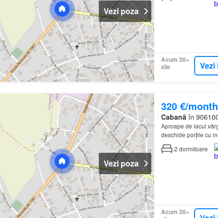
Vezi poza
Acum 30+
Vezi 
zile
320 €/month
Cabană
în 906100
Aproape de lacul vărg
deschide porțile cu mu
la dispoziție apartam
2
dormitoare
Vezi poza
Acum 30+
Vezi 