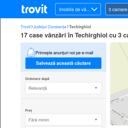
Imobile de vânz
are
Trovit
Județul Constanța
Techirghiol
17 case vânzări în Techirghiol cu 3 
Primește anunțuri noi pe e-mail
Salvează această căutare
Ordonare după
Relevanță
Preț
Fără minim