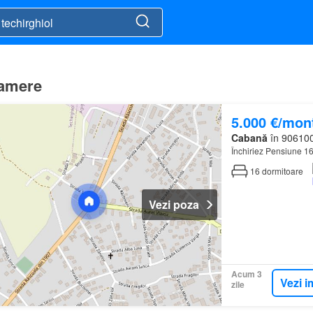
camere
5.000 €/mon
Cabană
în 906100
Închiriez Pensiune 1
16
dormitoare
Vezi poza
Acum 3
Vezi i
zile