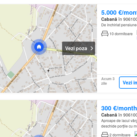
5.000 €/mon
Cabană
în 906100
De închiriat pensiun
10
dormitoare
Vezi poza
Acum 3
Vezi i
zile
300 €/month
Cabană
în 906100
Aproape de lacul vărg
deschide porțile cu mu
la dispoziție apartam
2
dormitoare