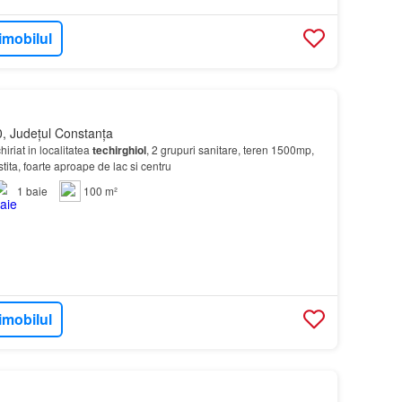
imobilul
, Județul Constanța
iriat in localitatea
techirghiol
, 2 grupuri sanitare, teren 1500mp,
istita, foarte aproape de lac si centru
1
baie
100 m²
imobilul