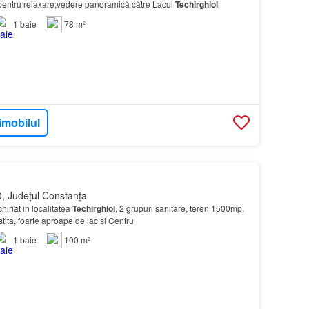
ă pentru relaxare;vedere panoramică către Lacul
Techirghiol
1
baie
78 m²
imobilul
, Județul Constanța
iriat in localitatea
Techirghiol
, 2 grupuri sanitare, teren 1500mp,
istita, foarte aproape de lac si Centru
1
baie
100 m²