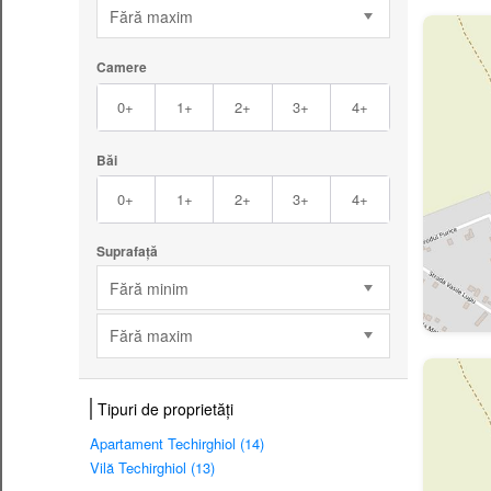
Fără maxim
Camere
0+
1+
2+
3+
4+
Băi
0+
1+
2+
3+
4+
Suprafață
Fără minim
Fără maxim
Tipuri de proprietăți
Apartament Techirghiol (14)
Vilă Techirghiol (13)