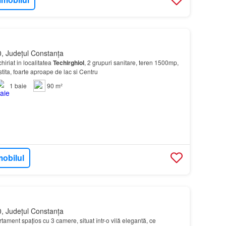
, Județul Constanța
iriat in localitatea
Techirghiol
, 2 grupuri sanitare, teren 1500mp,
istita, foarte aproape de lac si Centru
1
baie
90 m²
mobilul
, Județul Constanța
tament spațios cu 3 camere, situat într-o vilă elegantă, ce