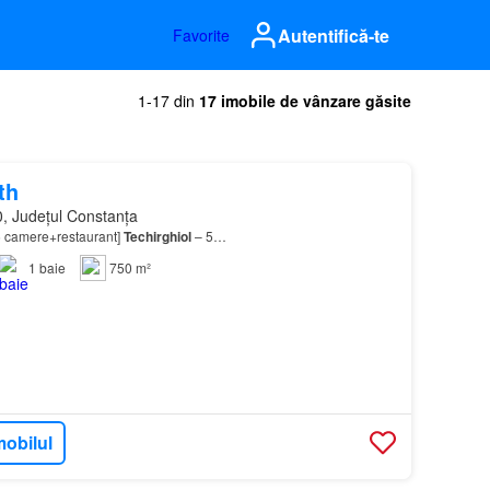
Autentifică-te
Favorite
1-17 din
17 imobile de vânzare găsite
th
, Județul Constanța
6 camere+restaurant]
Techirghiol
– 5…
1
baie
750 m²
mobilul