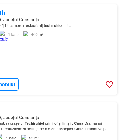
th
, Județul Constanța
e4*[16 camere+restaurant]
techirghiol
– 5…
1
baie
600 m²
mobilul
, Județul Constanța
at, în orașelul
Techirghiol
primitor și liniștit,
Casa
Dramar își
lt entuziasm și dorința de a oferi oaspeților
Casa
Dramar vă pune
ente confortabile și moderne.…
1
baie
52 m²