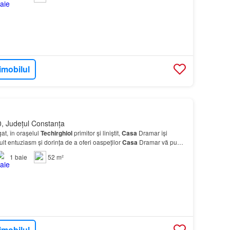
imobilul
, Județul Constanța
at, în orașelul
Techirghiol
primitor și liniștit,
Casa
Dramar își
lt entuziasm și dorința de a oferi oaspeților
Casa
Dramar vă pune
ente confortabile și moderne.…
1
baie
52 m²
imobilul