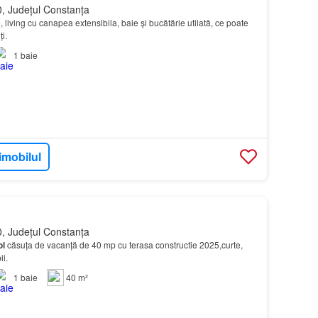
, Județul Constanța
 living cu canapea extensibila, baie și bucătărie utilată, ce poate
i.
1
baie
imobilul
, Județul Constanța
ol
căsuța de vacanță de 40 mp cu terasa constructie 2025,curte,
ii.
1
baie
40 m²