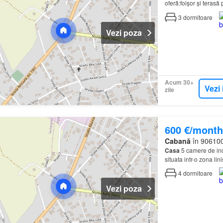
oferă:foișor și teras
3
dormitoare
Vezi poza
Acum 30+
Vezi 
zile
600 €/month
Cabană
în 906100
Casa
5 camere de inch
situata intr-o zona lin
4
dormitoare
Vezi poza