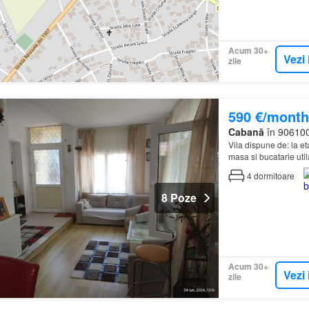
Acum 30+
Vezi 
zile
590 €/month
Cabană
în 906100
Vila dispune de: la eta
masa si bucatarie util
bucatarie, spatiu de 
4
dormitoare
8 Poze
Acum 30+
Vezi 
zile