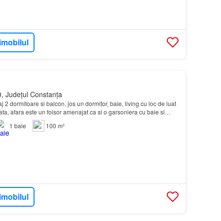
imobilul
, Județul Constanța
j 2 dormitoare si balcon, jos un dormitor, baie, living cu loc de luat
ata, afara este un foisor amenajat ca si o garsoniera cu baie si
destindere afara cu can…
1
baie
100 m²
imobilul