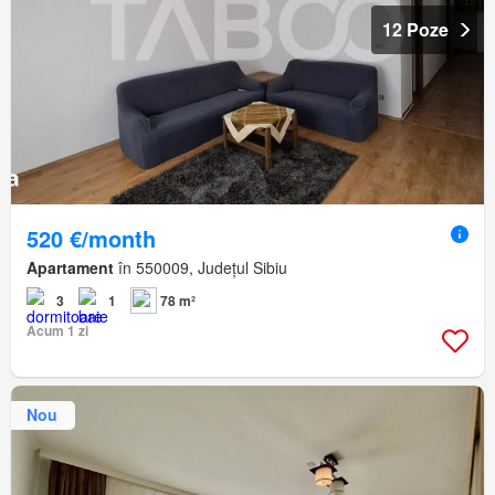
12 Poze
520 €/month
Apartament
în 550009, Județul Sibiu
3
1
78 m²
Acum 1 zi
Nou