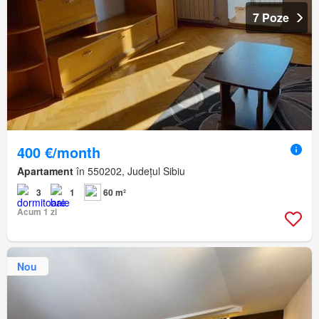
7 Poze
400 €/month
Apartament
în 550202, Județul Sibiu
3
1
60 m²
Acum 1 zi
Nou