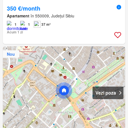
350 €/month
Apartament
în 550009, Județul Sibiu
1
1
37 m²
Acum 1 zi
Nou
Vezi poza