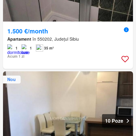
1.500 €/month
Apartament
în 550202, Județul Sibiu
1
1
35 m²
Acum 1 zi
Nou
10 Poze