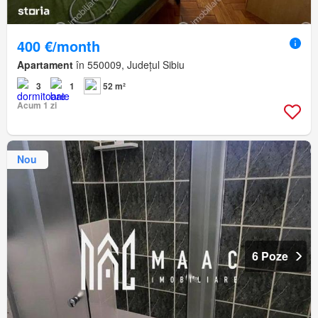
400 €/month
Apartament
în 550009, Județul Sibiu
3
1
52 m²
Acum 1 zi
Nou
6 Poze