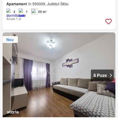
Apartament
în 550009, Județul Sibiu
2
1
55 m²
Acum 1 zi
Nou
8 Poze