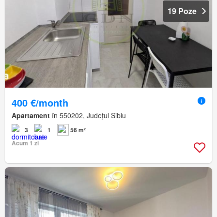
19 Poze
400 €/month
Apartament
în 550202, Județul Sibiu
3
1
56 m²
Acum 1 zi