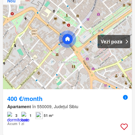
Nou
Vezi poza
400 €/month
Apartament
în 550009, Județul Sibiu
3
1
51 m²
Acum 1 zi