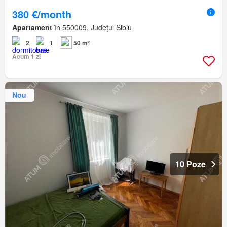
380 €/month
Apartament
în 550009, Județul Sibiu
2
1
50 m²
Acum 1 zi
Nou
10 Poze