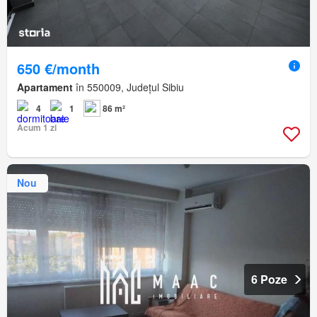
650 €/month
Apartament
în 550009, Județul Sibiu
4
1
86 m²
Acum 1 zi
Nou
6 Poze