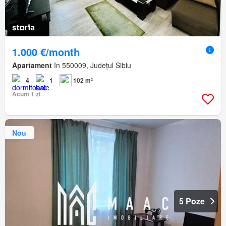
1.000 €/month
Apartament
în 550009, Județul Sibiu
4
1
102 m²
Acum 1 zi
Nou
5 Poze