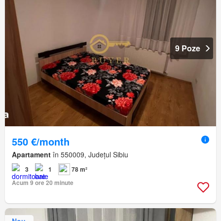
9 Poze
550 €/month
Apartament
în 550009, Județul Sibiu
3
1
78 m²
Acum 9 ore 20 minute