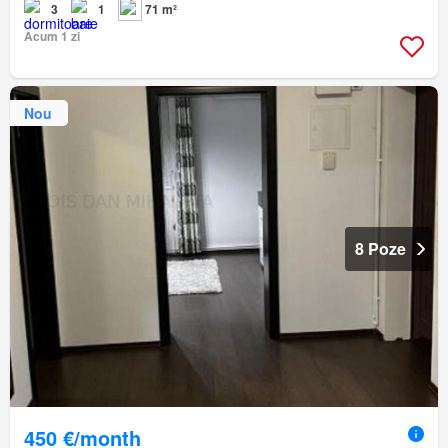
3
1
71 m²
Acum 1 zi
Nou
8 Poze
450 €/month