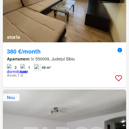
380 €/month
Apartament
în 550009, Județul Sibiu
2
1
48 m²
Acum 1 zi
Nou