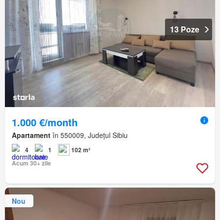
13 Poze
1.000 €/month
Apartament
în 550009, Județul Sibiu
4
1
102 m²
Acum 30+ zile
Nou