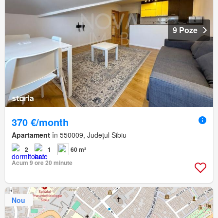
9 Poze
370 €/month
Apartament
în 550009, Județul Sibiu
2
1
60 m²
Acum 9 ore 20 minute
Nou