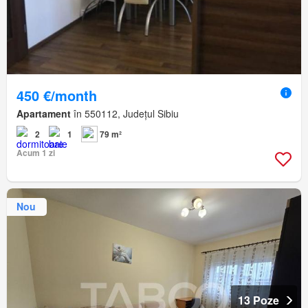
450 €/month
Apartament
în 550112, Județul Sibiu
2
1
79 m²
Acum 1 zi
Nou
13 Poze