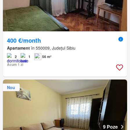
400 €/month
Apartament
în 550009, Județul Sibiu
2
1
56 m²
Acum 1 zi
Nou
9 Poze