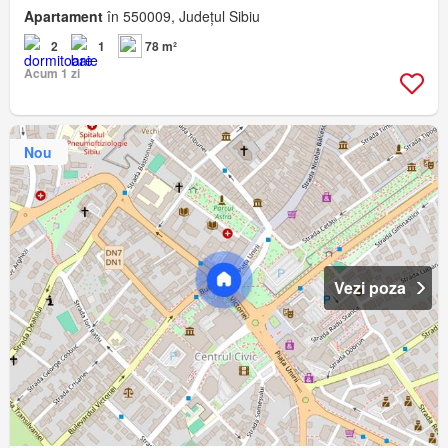
Apartament
în 550009, Județul Sibiu
2
1
78 m²
Acum 1 zi
Nou
Vezi poza