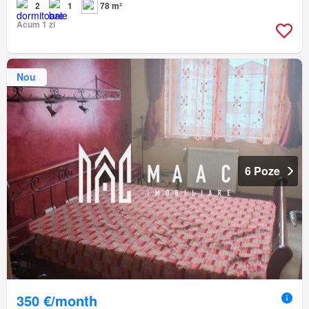
2
1
78 m²
Acum 1 zi
Nou
6 Poze
350 €/month