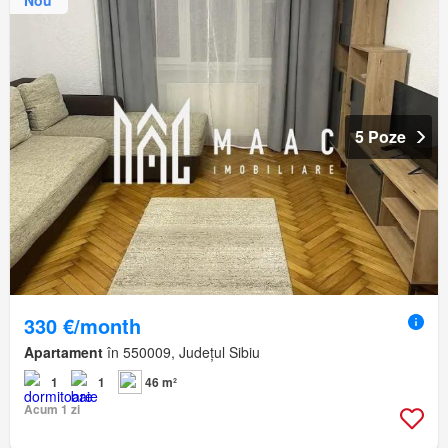
Nou
5 Poze
330 €/month
Apartament
în 550009, Județul Sibiu
1
1
46 m²
Acum 1 zi