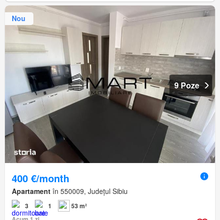
Nou
9 Poze
400 €/month
Apartament
în 550009, Județul Sibiu
3
1
53 m²
Acum 1 zi