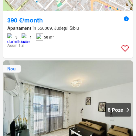
390 €/month
Apartament
în 550009, Județul Sibiu
3
1
50 m²
Acum 1 zi
Nou
8 Poze