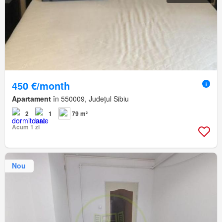
450 €/month
Apartament
în 550009, Județul Sibiu
2
1
79 m²
Acum 1 zi
Nou