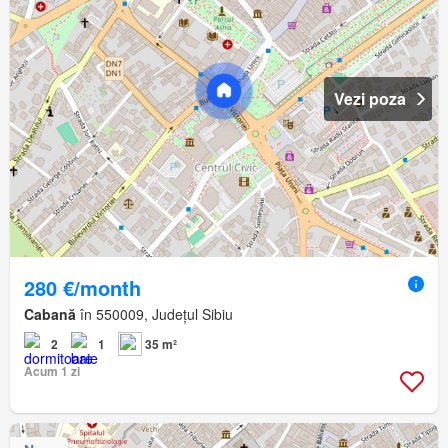
Vezi poza
280 €/month
Cabană
în 550009, Județul Sibiu
2
1
35 m²
Acum 1 zi