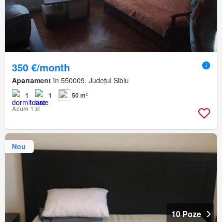
350 €/month
Apartament
în 550009, Județul Sibiu
1
1
50 m²
Acum 1 zi
Nou
10 Poze