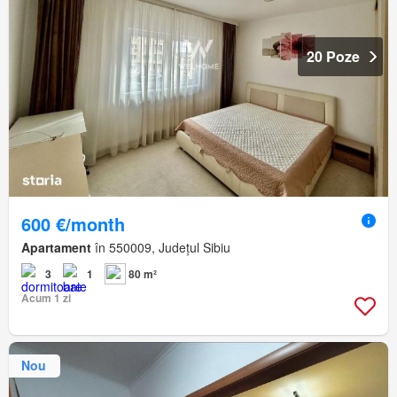
20 Poze
600 €/month
Apartament
în 550009, Județul Sibiu
3
1
80 m²
Acum 1 zi
Nou