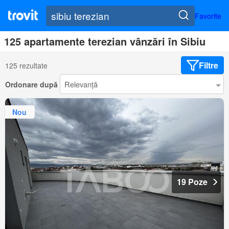
Favorite
125 apartamente terezian vânzări în Sibiu
Filtre
125 rezultate
Ordonare după
Nou
19 Poze