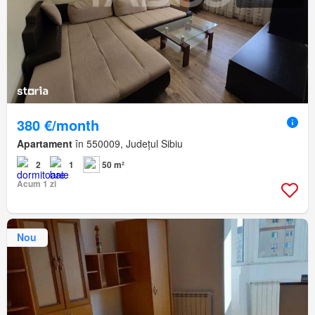
380 €/month
Apartament
în 550009, Județul Sibiu
2
1
50 m²
Acum 1 zi
Nou