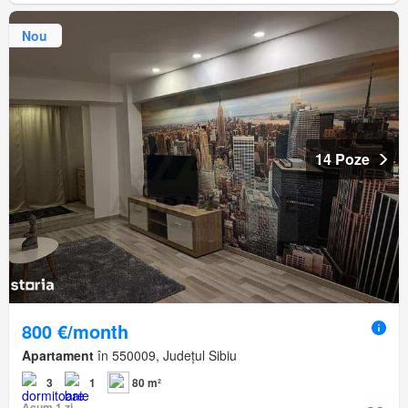
Nou
14 Poze
800 €/month
Apartament
în 550009, Județul Sibiu
3
1
80 m²
Acum 1 zi