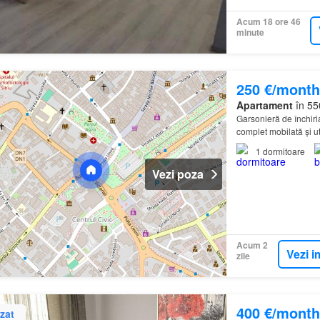
Acum 18 ore 46
minute
250 €/month
Apartament
în 55
Garsonieră de închiri
complet mobilată și ut
1
dormitoare
Vezi poza
Acum 2
Vezi i
zile
400 €/month
zat