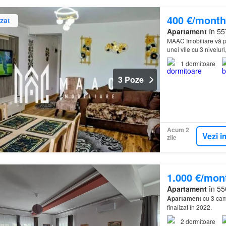
400 €/month
zat
Apartament
în 55
MAAC Imobiliare vă pr
unei vile cu 3 nivelu
căutate și apreciate 
1
dormitoare
3 Poze
Acum 2
Vezi i
zile
1.000 €/mon
Apartament
în 55
Apartament
cu 3 came
finalizat în 2022.
2
dormitoare