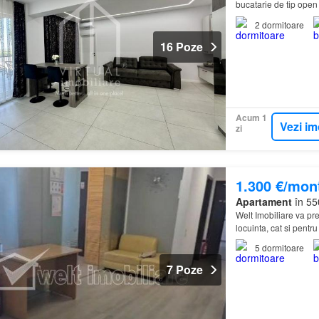
bucatarie de tip open
2
dormitoare
16 Poze
Acum 1
Vezi im
zi
1.300 €/mon
Apartament
în 550
Welt Imobiliare va pre
locuinta, cat si pentru 
5
dormitoare
7 Poze