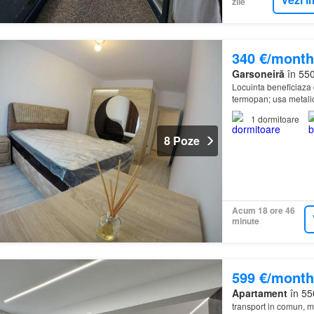
zile
340 €/month
Garsoneiră
în 550
Locuinta beneficiaza 
termopan; usa metalic
1
dormitoare
8 Poze
Acum 18 ore 46
minute
599 €/month
Apartament
în 55
transport in comun, m