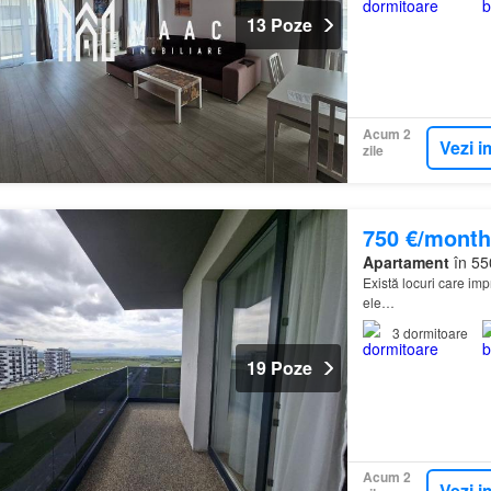
13 Poze
Acum 2
Vezi i
zile
750 €/month
Apartament
în 55
Există locuri care im
ele…
3
dormitoare
19 Poze
Acum 2
Vezi i