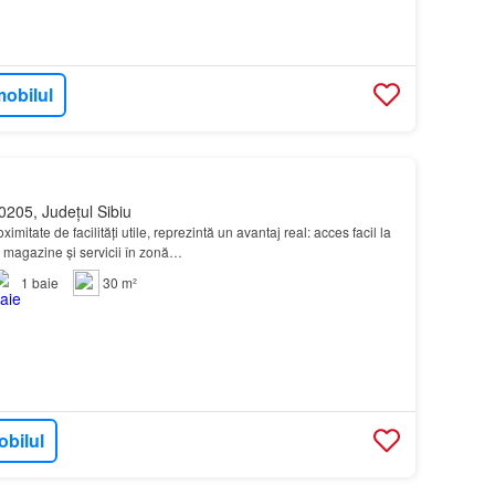
mobilul
0205, Județul Sibiu
roximitate de facilități utile, reprezintă un avantaj real: acces facil la
, magazine și servicii în zonă…
1
baie
30 m²
obilul