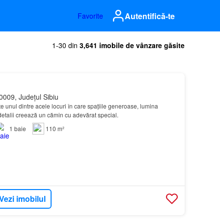
Autentifică-te
Favorite
1-30 din
3,641 imobile de vânzare găsite
0009, Județul Sibiu
e unul dintre acele locuri în care spațiile generoase, lumina
 detalii creează un cămin cu adevărat special.
1
baie
110 m²
Vezi imobilul