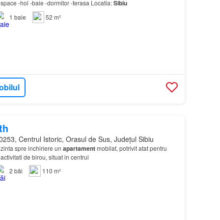
 space -hol -baie -dormitor -terasa Locatia:
Sibiu
1
baie
52 m²
obilul
th
253, Centrul Istoric, Orasul de Sus, Județul Sibiu
zinta spre inchiriere un
apartament
mobilat, potrivit atat pentru
activitati de birou, situat in centrul
2
băi
110 m²