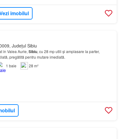
Vezi imobilul
0009, Județul Sibiu
at în Valea Aurie,
Sibiu
, cu 28 mp utili și amplasare la parter,
ilată, pregătită pentru mutare imediată.
1
baie
28 m²
mobilul