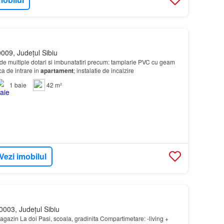
009, Județul Sibiu
de multiple dotari si imbunatatiri precum: tamplarie PVC cu geam
a de intrare in
apartament
; instalatie de incalzire
1
baie
42 m²
Vezi imobilul
0003, Județul Sibiu
agazin La doi Pasi, scoala, gradinita Compartimetare: -living +