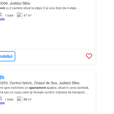
0009, Județul Sibiu
ent
cu 2 camere situat la etajul 3 al unui bloc de 4 etaje…
1
baie
47 m²
mobilul
th
253, Centrul Istoric, Orasul de Sus, Județul Sibiu
ne spre închiriere un
apartament
spațios, situat în zona centrală,
ă sau un cuplu care își dorește confort, mijloace de transport,
 și universități; -camere înal…
1
baie
88 m²