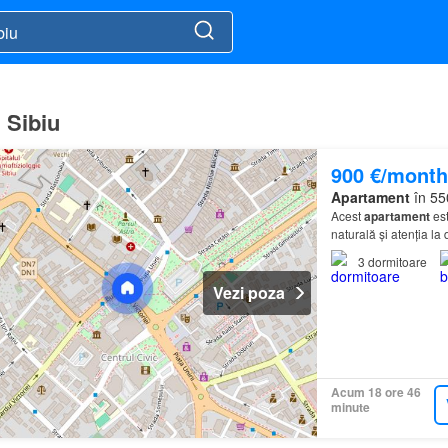
 Sibiu
900 €/month
Apartament
în 55
Acest
apartament
est
naturală și atenția la
3
dormitoare
Vezi poza
Acum 18 ore 46
minute