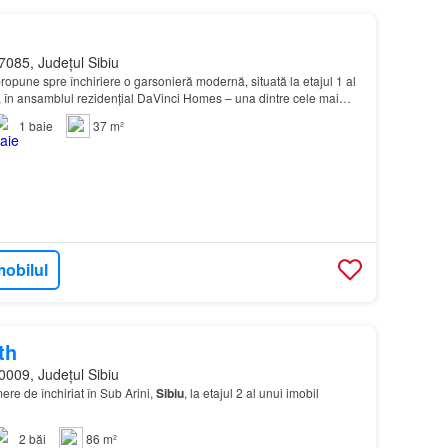
7085, Județul Sibiu
opune spre închiriere o garsonieră modernă, situată la etajul 1 al
ri, în ansamblul rezidențial DaVinci Homes – una dintre cele mai
zone din vestul Sibiului…
1
baie
37 m²
mobilul
th
0009, Județul Sibiu
re de închiriat în Sub Arini,
Sibiu
, la etajul 2 al unui imobil
2
băi
86 m²