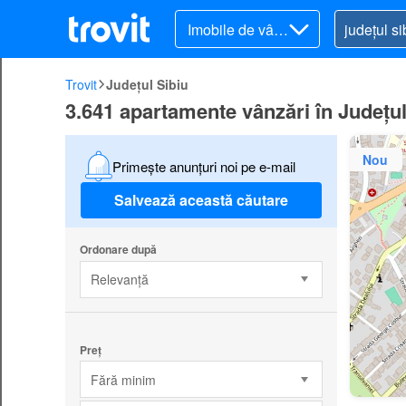
Imobile de vânz
are
Trovit
Județul Sibiu
3.641 apartamente vânzări în Județul
Nou
Primește anunțuri noi pe e-mail
Salvează această căutare
Ordonare după
Relevanță
Preț
Fără minim