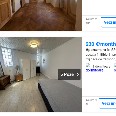
Acum 2
Vezi i
zile
230 €/month
Apartament
în 55
Locația în
Sibiu
, în p
mijloace de transport
1
dormitoare
5 Poze
Acum 1
Vezi im
zi