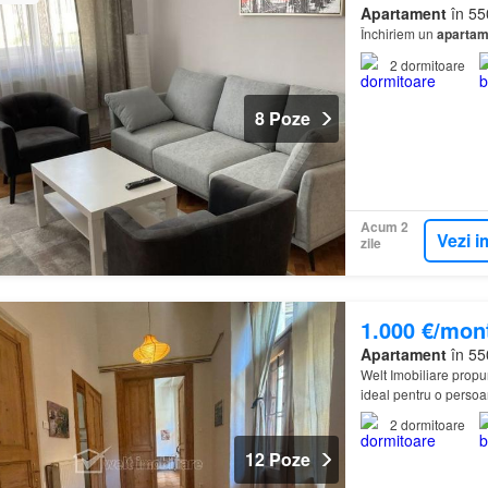
Apartament
în 55
Închiriem un
apartam
2
dormitoare
8 Poze
Acum 2
Vezi i
zile
1.000 €/mon
Apartament
în 550
Welt Imobiliare propu
ideal pentru o persoan
magazine, restaurante
2
dormitoare
12 Poze