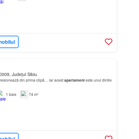
mobilul
0009, Județul Sibiu
presionează din prima clipă… iar acest
apartament
este unul dintre
1
baie
74 m²
mobilul