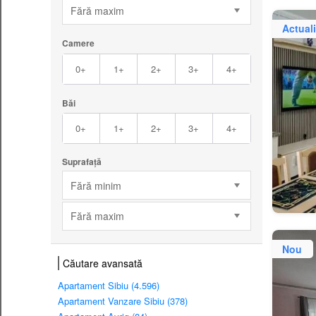
Fără maxim
Actuali
Camere
0+
1+
2+
3+
4+
Băi
0+
1+
2+
3+
4+
Suprafață
Fără minim
Fără maxim
Nou
Căutare avansată
Apartament Sibiu (4.596)
Apartament Vanzare Sibiu (378)