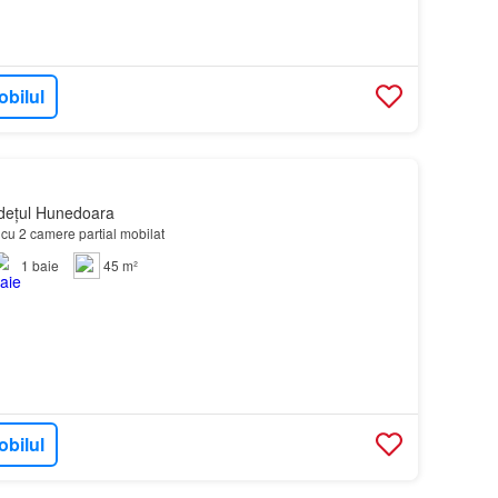
obilul
dețul Hunedoara
cu 2 camere partial mobilat
1
baie
45 m²
obilul