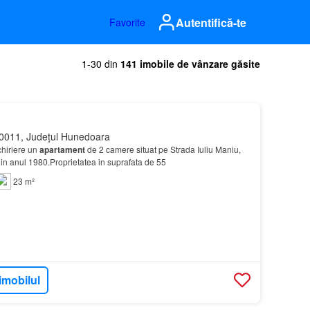
Autentifică-te
Favorite
1-30 din
141 imobile de vânzare găsite
0011, Județul Hunedoara
hiriere un
apartament
de 2 camere situat pe Strada Iuliu Maniu,
t in anul 1980.Proprietatea in suprafata de 55
23 m²
imobilul