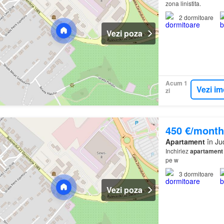
zona linistita.
2
dormitoare
Vezi poza
Acum 1
Vezi im
zi
450 €/month
Apartament
în Ju
Inchiriez
apartament
pe w
3
dormitoare
Vezi poza