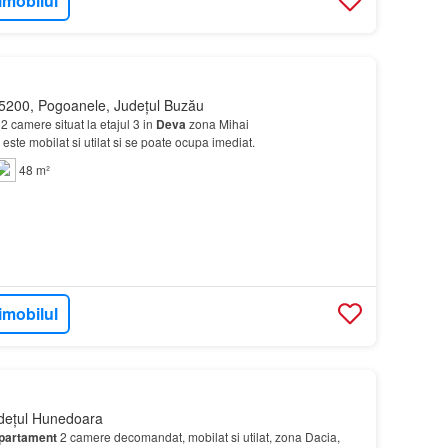
imobilul
5200, Pogoanele, Județul Buzău
2 camere situat la etajul 3 in
Deva
zona Mihai
ste mobilat si utilat si se poate ocupa imediat.
48 m²
imobilul
dețul Hunedoara
partament
2 camere decomandat, mobilat si utilat, zona Dacia,