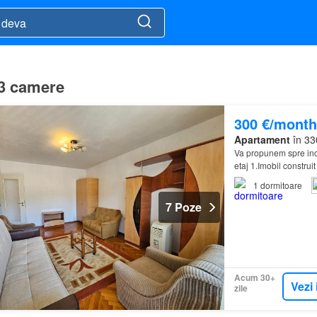
 3 camere
300 €/month
Apartament
în 33
Va propunem spre inc
etaj 1.Imobil construi
1
dormitoare
7 Poze
Acum 30+
Vezi 
zile