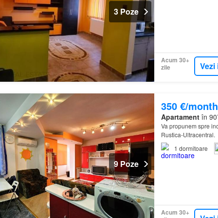
3 Poze
Acum 30+
Vezi 
zile
350 €/month
Apartament
în 90
Va propunem spre inc
Rustica-Ultracentral.
1
dormitoare
9 Poze
Acum 30+