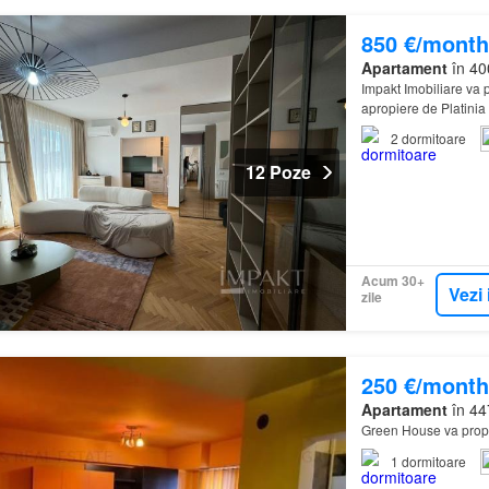
850 €/month
Apartament
în 40
Impakt Imobiliare va 
apropiere de Platinia
2
dormitoare
12 Poze
Acum 30+
Vezi 
zile
250 €/month
Apartament
în 44
Green House va propu
1
dormitoare