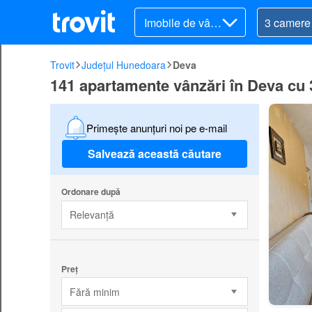
Imobile de vânz
are
Trovit
Județul Hunedoara
Deva
141 apartamente vânzări în Deva cu
Primește anunțuri noi pe e-mail
Salvează această căutare
Ordonare după
Relevanță
Preț
Fără minim