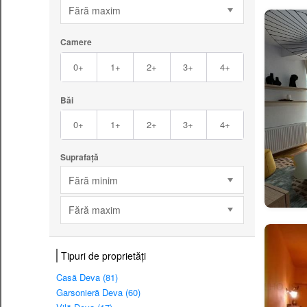
Fără maxim
Camere
0+
1+
2+
3+
4+
Băi
0+
1+
2+
3+
4+
Suprafață
Fără minim
Fără maxim
Tipuri de proprietăți
Casă Deva (81)
Garsonieră Deva (60)