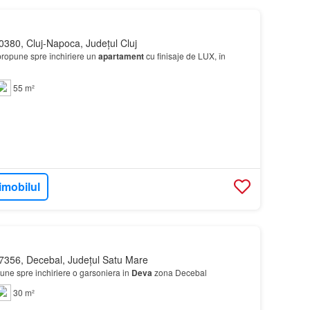
0380, Cluj-Napoca, Județul Cluj
propune spre închiriere un
apartament
cu finisaje de LUX, în
55 m²
imobilul
7356, Decebal, Județul Satu Mare
ne spre inchiriere o garsoniera in
Deva
zona Decebal
30 m²