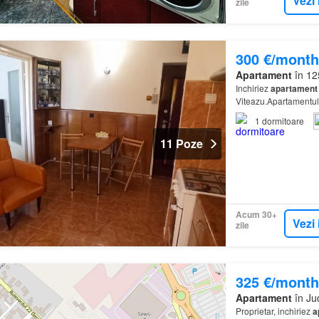
Vezi 
zile
300 €/month
Apartament
în 12
Inchiriez
apartament
Viteazu.Apartamentul e
1
dormitoare
11 Poze
Acum 30+
Vezi 
zile
325 €/month
Apartament
în Ju
Proprietar, inchiriez
a