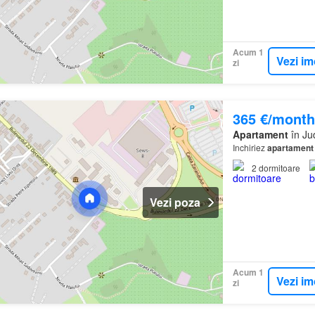
Acum 1
Vezi im
zi
365 €/month
Apartament
în Ju
Inchiriez
apartament
2
dormitoare
Vezi poza
Acum 1
Vezi im
zi