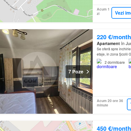
Acum 1
Vezi im
zi
220 €/month
Apartament
în Ju
Se oferă spre închiri
etaje, în zona Școlii 
2
dormitoare
7 Poze
Acum 20 ore 36
minute
450 €/month