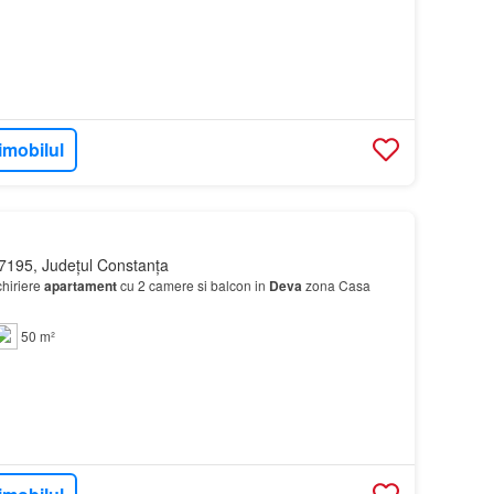
imobilul
7195, Județul Constanța
hiriere
apartament
cu 2 camere si balcon in
Deva
zona Casa
50 m²