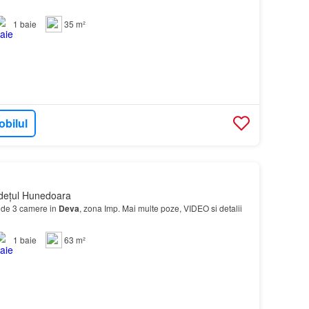
1
baie
35 m²
obilul
dețul Hunedoara
de 3 camere in
Deva
, zona Imp. Mai multe poze, VIDEO si detalii
1
baie
63 m²