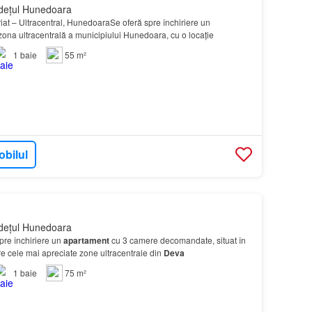
dețul Hunedoara
iat – Ultracentral, HunedoaraSe oferă spre închiriere un
 zona ultracentrală a municipiului Hunedoara, cu o locație
1
baie
55 m²
obilul
dețul Hunedoara
re închiriere un
apartament
cu 3 camere decomandate, situat în
e cele mai apreciate zone ultracentrale din
Deva
1
baie
75 m²