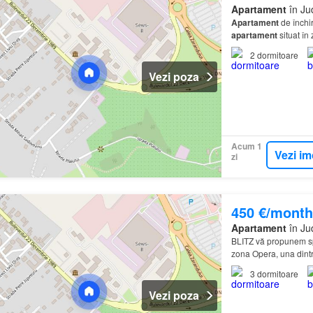
Apartament
în Ju
Apartament
de închir
apartament
situat în
2
dormitoare
Vezi poza
Acum 1
Vezi im
zi
450 €/month
Apartament
în Ju
BLITZ vă propunem sp
zona Opera, una dintr
3
dormitoare
Vezi poza