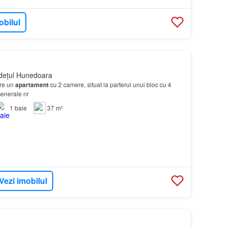
obilul
dețul Hunedoara
ere un
apartament
cu 2 camere, situat la parterul unui bloc cu 4
Generale nr
1
baie
37 m²
Vezi imobilul