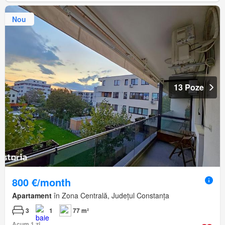
Nou
13 Poze
800 €/month
Apartament
în Zona Centrală, Județul Constanța
3
1
77 m²
Acum 1 zi