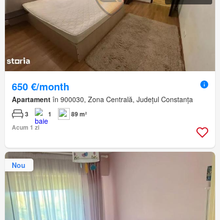
650 €/month
Apartament
în 900030, Zona Centrală, Județul Constanța
3
1
89 m²
Acum 1 zi
Nou