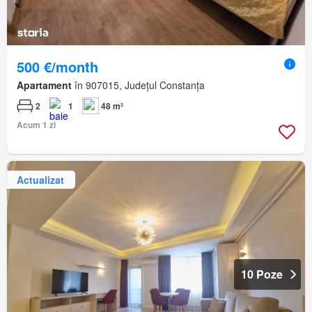
500 €/month
Apartament
în 907015, Județul Constanța
2
1
48 m²
Acum 1 zi
Actualizat
10 Poze