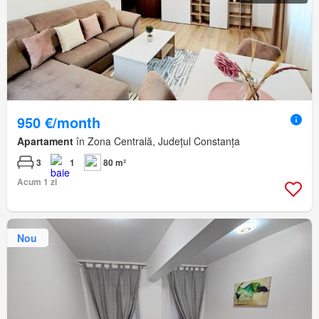
950 €/month
Apartament
în Zona Centrală, Județul Constanța
3
1
80 m²
Acum 1 zi
Nou