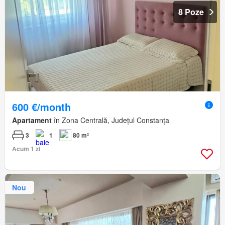
8 Poze
600 €/month
Apartament
în Zona Centrală, Județul Constanța
3
1
80 m²
Acum 1 zi
Nou