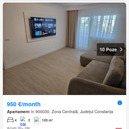
10 Poze
950 €/month
Apartament
în 900030, Zona Centrală, Județul Constanța
4
2
100 m²
Acum 30+ zile