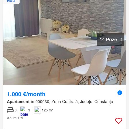
Nou
14 Poze
1.000 €/month
Apartament
în 900030, Zona Centrală, Județul Constanța
3
1
125 m²
Acum 1 zi