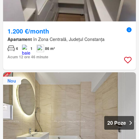
1.200 €/month
Apartament
în Zona Centrală, Județul Constanța
4
1
86 m²
Acum 12 ore 46 minute
Nou
20 Poze