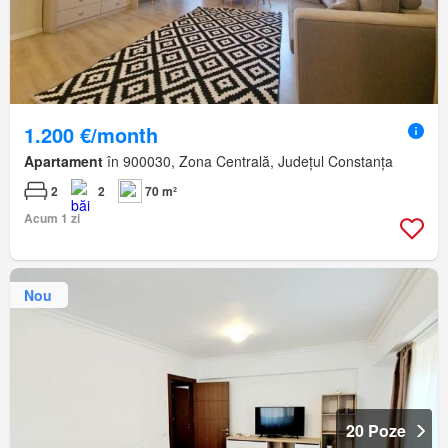
1.200 €/month
Apartament
în 900030, Zona Centrală, Județul Constanța
2
2
70 m²
Acum 1 zi
Nou
20 Poze