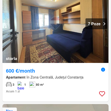
7 Poze
600 €/month
Apartament
în Zona Centrală, Județul Constanța
3
1
80 m²
Acum 1 zi
Nou