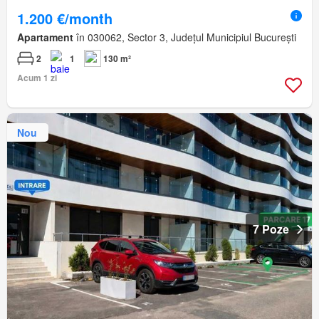
1.200 €/month
Apartament
în 030062, Sector 3, Județul Municipiul București
2
1
130 m²
Acum 1 zi
Nou
7 Poze