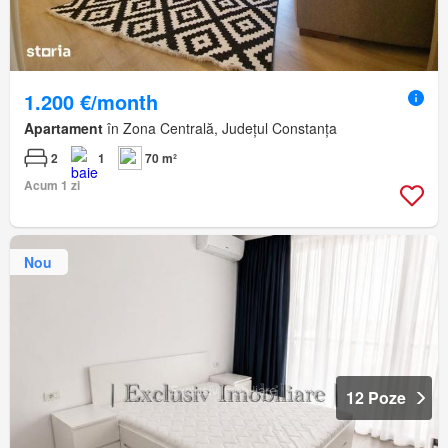
1.200 €/month
Apartament
în Zona Centrală, Județul Constanța
2
1
70 m²
Acum 1 zi
Nou
12 Poze