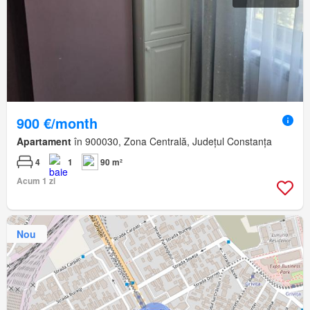
900 €/month
Apartament
în 900030, Zona Centrală, Județul Constanța
4
1
90 m²
Acum 1 zi
Nou