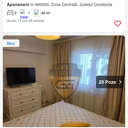
Apartament
în 900030, Zona Centrală, Județul Constanța
3
1
80 m²
Acum 12 ore 46 minute
Nou
20 Poze