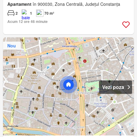
Apartament
în 900030, Zona Centrală, Județul Constanța
2
1
70 m²
Acum 12 ore 46 minute
Nou
Vezi poza