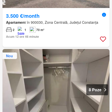
3.500 €/month
Apartament
în 900030, Zona Centrală, Județul Constanța
2
1
70 m²
Acum 12 ore 46 minute
Nou
8 Poze