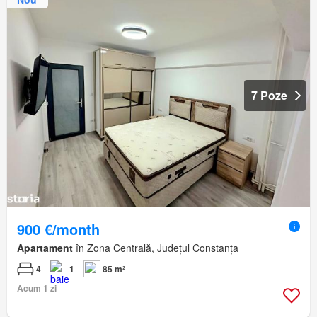
7 Poze
900 €/month
Apartament
în Zona Centrală, Județul Constanța
4
1
85 m²
Acum 1 zi