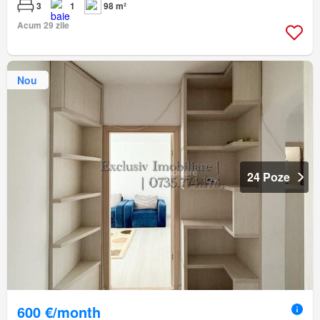
3
1
98 m²
Acum 29 zile
Nou
24 Poze
600 €/month