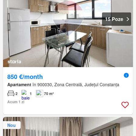
15 Poze
850 €/month
Apartament
în 900030, Zona Centrală, Județul Constanța
2
1
70 m²
Acum 1 zi
Nou