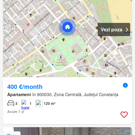
Vezi poza
400 €/month
Apartament
în 900030, Zona Centrală, Județul Constanța
3
1
120 m²
Acum 1 zi