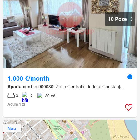
10 Poze
1.000 €/month
Apartament
în 900030, Zona Centrală, Județul Constanța
3
2
80 m²
Acum 1 zi
Nou