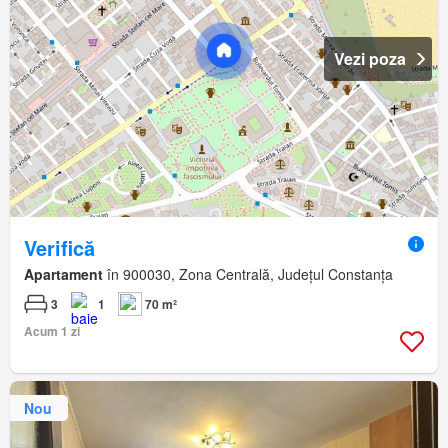
Vezi poza
Verifică
Apartament
în 900030, Zona Centrală, Județul Constanța
3
1
70 m²
Acum 1 zi
Nou