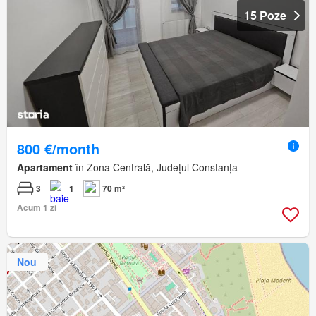
15 Poze
800 €/month
Apartament
în Zona Centrală, Județul Constanța
3
1
70 m²
Acum 1 zi
Nou