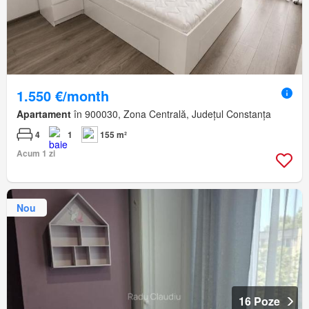
1.550 €/month
Apartament
în 900030, Zona Centrală, Județul Constanța
4
1
155 m²
Acum 1 zi
Nou
16 Poze