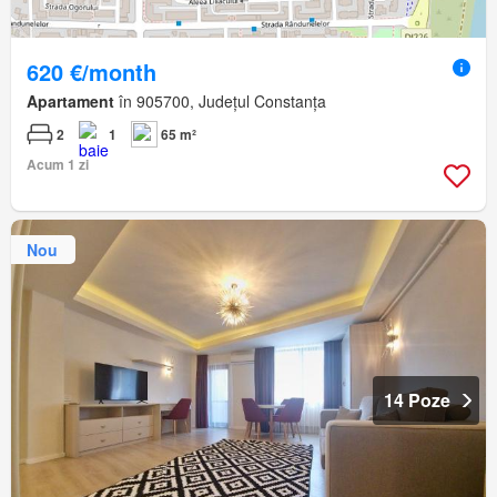
620 €/month
Apartament
în 905700, Județul Constanța
2
1
65 m²
Acum 1 zi
Nou
14 Poze