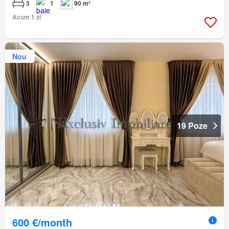
3
1
90 m²
Acum 1 zi
Nou
19 Poze
600 €/month