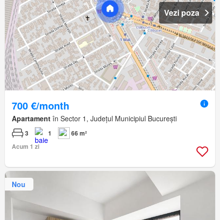
Vezi poza
700 €/month
Apartament
în Sector 1, Județul Municipiul București
3
1
66 m²
Acum 1 zi
Nou