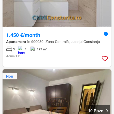
1.450 €/month
Apartament
în 900030, Zona Centrală, Județul Constanța
3
1
127 m²
Acum 1 zi
Nou
10 Poze